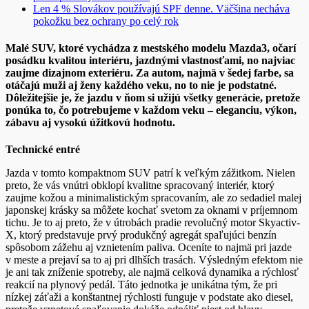
Len 4 % Slovákov používajú SPF denne. Väčšina necháva
pokožku bez ochrany po celý rok
Malé SUV, ktoré vychádza z mestského modelu Mazda3, očarí
posádku kvalitou interiéru, jazdnými vlastnosťami, no najviac
zaujme dizajnom exteriéru. Za autom, najmä v šedej farbe, sa
otáčajú muži aj ženy každého veku, no to nie je podstatné.
Dôležitejšie je, že jazdu v ňom si užijú všetky generácie, pretože
ponúka to, čo potrebujeme v každom veku – eleganciu, výkon,
zábavu aj vysokú úžitkovú hodnotu.
Technické entré
Jazda v tomto kompaktnom SUV patrí k veľkým zážitkom. Nielen
preto, že vás vnútri obklopí kvalitne spracovaný interiér, ktorý
zaujme kožou a minimalistickým
spracovaním, ale zo sedadiel malej
japonskej krásky sa môžete kochať svetom za oknami v príjemnom
tichu. Je to aj preto, že v útrobách pradie revolučný motor Skyactiv-
X, ktorý predstavuje prvý produkčný agregát spaľujúci benzín
spôsobom zážehu aj vznietením paliva. Oceníte to najmä pri jazde
v meste a prejaví sa to aj pri dlhších trasách. Výsledným efektom nie
je ani tak zníženie spotreby, ale najmä celková dynamika a rýchlosť
reakcií na plynový pedál. Táto jednotka je unikátna tým, že pri
nízkej záťaži a konštantnej rýchlosti funguje v podstate ako diesel,