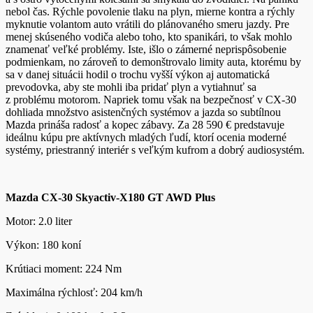
nebol čas. Rýchle povolenie tlaku na plyn, mierne kontra a rýchly
myknutie volantom auto vrátili do plánovaného smeru jazdy. Pre
menej skúseného vodiča alebo toho, kto spanikári, to však mohlo
znamenať veľké problémy. Iste, išlo o zámerné neprispôsobenie
podmienkam, no zároveň to demonštrovalo limity auta, ktorému by
sa v danej situácii hodil o trochu vyšší výkon aj automatická
prevodovka, aby ste mohli iba pridať plyn a vytiahnuť sa
z problému motorom. Napriek tomu však na bezpečnosť v CX-30
dohliada množstvo asistenčných systémov a jazda so subtílnou
Mazda prináša radosť a kopec zábavy. Za 28 590 € predstavuje
ideálnu kúpu pre aktívnych mladých ľudí, ktorí ocenia moderné
systémy, priestranný interiér s veľkým kufrom a dobrý audiosystém.
Mazda CX-30 Skyactiv-X180 GT AWD Plus
Motor: 2.0 liter
Výkon: 180 koní
Krútiaci moment: 224 Nm
Maximálna rýchlosť: 204 km/h