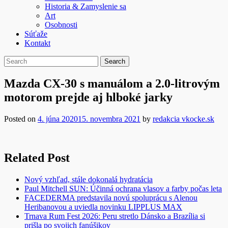
Historia & Zamyslenie sa
Art
Osobnosti
Súťaže
Kontakt
Mazda CX-30 s manuálom a 2.0-litrovým
motorom prejde aj hlboké jarky
Posted on
4. júna 2020
15. novembra 2021
by
redakcia vkocke.sk
Related Post
Nový vzhľad, stále dokonalá hydratácia
Paul Mitchell SUN: Účinná ochrana vlasov a farby počas leta
FACEDERMA predstavila novú spoluprácu s Alenou
Heribanovou a uviedla novinku LIPPLUS MAX
Trnava Rum Fest 2026: Peru stretlo Dánsko a Brazília si
prišla po svojich fanúšikov