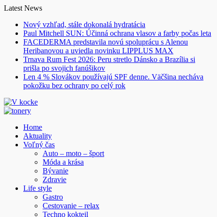
Skip
Latest News
to
Nový vzhľad, stále dokonalá hydratácia
content
Paul Mitchell SUN: Účinná ochrana vlasov a farby počas leta
FACEDERMA predstavila novú spoluprácu s Alenou
Heribanovou a uviedla novinku LIPPLUS MAX
Trnava Rum Fest 2026: Peru stretlo Dánsko a Brazília si
prišla po svojich fanúšikov
Len 4 % Slovákov používajú SPF denne. Väčšina necháva
pokožku bez ochrany po celý rok
Home
Aktuality
Voľný čas
Auto – moto – šport
Móda a krása
Bývanie
Zdravie
Life style
Gastro
Cestovanie – relax
Techno kokteil