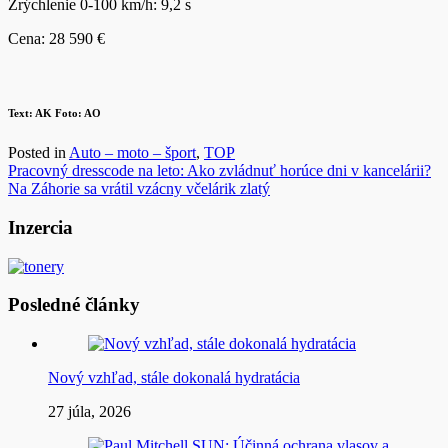
Zrýchlenie 0-100 km/h: 9,2 s
Cena: 28 590 €
Text: AK Foto: AO
Posted in
Auto – moto – šport
,
TOP
Navigácia
Pracovný dresscode na leto: Ako zvládnuť horúce dni v kancelárii?
Na Záhorie sa vrátil vzácny včelárik zlatý
v
článku
Inzercia
Posledné články
Nový vzhľad, stále dokonalá hydratácia
27 júla, 2026