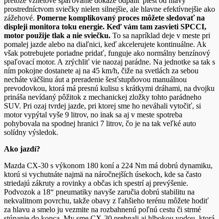
pretože vznetové spaľovanie dokáže odpáliť piest od hlavy
prostredníctvom sviečky nielen silnejšie, ale hlavne efektívnejšie ako
zážehové.
Pomerne komplikovaný proces môžete sledovať na
displeji monitora toku energie. Keď vám tam zasvieti SPCCI,
motor použije tlak a nie sviečku.
To sa napríklad deje v meste pri
pomalej jazde alebo na diaľnici, keď akcelerujete kontinuálne. Ak
však potrebujete poriadne pridať, funguje ako normálny benzínový
spaľovací motor. A zrýchliť vie naozaj parádne. Na jednotke sa tak s
ním pokojne dostanete aj na 45 km/h, čiže na svetlách za sebou
necháte väčšinu áut a preradenie šesťstupňovou manuálnou
prevodovkou, ktorá má presnú kulisu s krátkymi dráhami, na dvojku
prináša nevídaný pôžitok z mechanickej zložky tohto parádneho
SUV. Pri ozaj tvrdej jazde, pri ktorej sme ho neváhali vytočiť, si
motor vypýtal vyše 9 litrov, no inak sa aj v meste spotreba
pohybovala na spodnej hranici 7 litrov, čo je na tak veľké auto
solídny výsledok.
Ako jazdí?
Mazda CX-30 s výkonom 180 koní a 224 Nm má dobrú dynamiku,
ktorú si vychutnáte najmä na náročnejších úsekoch, kde sa často
striedajú zákruty a rovinky a občas ich spestrí aj prevýšenie.
Podvozok a 18“ pneumatiky navyše zaručia dobrú stabilitu na
nekvalitnom povrchu, takže obavy z ľahšieho terénu môžete hodiť
za hlavu a smelo ju vezmite na rozbahnenú poľnú cestu či strmé
stúpanie do kopca. My sme CX-30 prehnali aj hlbokou vodou, ktorá