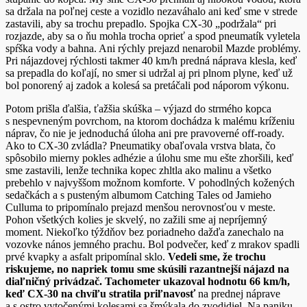
sa držala na poľnej ceste a vozidlo nezaváhalo ani keď sme v strede
zastavili, aby sa trochu prepadlo. Spojka CX-30 „podržala“ pri
rozjazde, aby sa o ňu mohla trocha oprieť a spod pneumatík vyletela
spŕška vody a bahna. Ani rýchly prejazd nenarobil Mazde problémy.
Pri nájazdovej rýchlosti takmer 40 km/h predná náprava klesla, keď
sa prepadla do koľají, no smer si udržal aj pri plnom plyne, keď už
bol ponorený aj zadok a kolesá sa pretáčali pod náporom výkonu.
Potom prišla ďalšia, ťažšia skúška – výjazd do strmého kopca
s nespevneným povrchom, na ktorom dochádza k malému kríženiu
náprav, čo nie je jednoduchá úloha ani pre pravoverné off-roady.
Ako to CX-30 zvládla? Pneumatiky obaľovala vrstva blata, čo
spôsobilo mierny pokles adhézie a úlohu sme mu ešte zhoršili, keď
sme zastavili, lenže technika kopec zhltla ako malinu a všetko
prebehlo v najvyššom možnom komforte. V pohodlných kožených
sedačkách a s pusteným albumom Catching Tales od Jamieho
Culluma to pripomínalo prejazd menšou nerovnosťou v meste.
Pohon všetkých kolies je skvelý, no zažili sme aj nepríjemný
moment. Niekoľko týždňov bez poriadneho dažďa zanechalo na
vozovke nános jemného prachu. Bol podvečer, keď z mrakov spadli
prvé kvapky a asfalt pripomínal sklo.
Vedeli sme, že trochu
riskujeme, no napriek tomu sme skúsili razantnejší nájazd na
diaľničný privádzač. Tachometer ukazoval hodnotu 66 km/h,
keď CX-30 na chvíľu stratila priľnavosť
na prednej náprave
a s ostro vytočenými kolesami sa šmýkala do zvodidiel. Na paniku