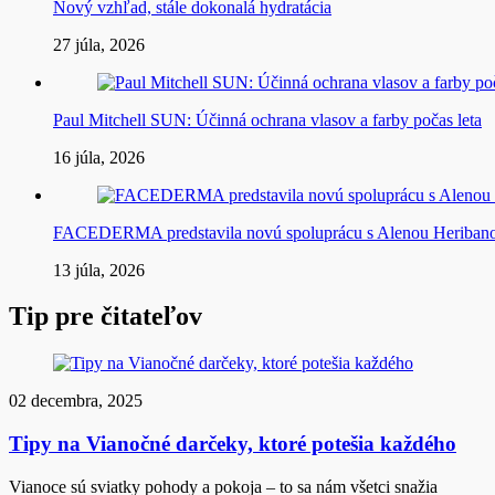
Nový vzhľad, stále dokonalá hydratácia
27 júla, 2026
Paul Mitchell SUN: Účinná ochrana vlasov a farby počas leta
16 júla, 2026
FACEDERMA predstavila novú spoluprácu s Alenou Heriba
13 júla, 2026
Tip pre čitateľov
02 decembra, 2025
Tipy na Vianočné darčeky, ktoré potešia každého
Vianoce sú sviatky pohody a pokoja – to sa nám všetci snažia