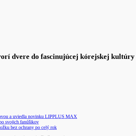
orí dvere do fascinujúcej kórejskej kultúry
novou a uviedla novinku LIPPLUS MAX
 po svojich fanúšikov
ožku bez ochrany po celý rok