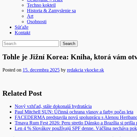
Techno kokteil
Historia & Zamyslenie sa
Art
Osobnosti
Súťaže
Kontakt
Tohle je Jižní Korea: Kniha, ktorá vám otv
Posted on
15. decembra 2025
by
redakcia vkocke.sk
Related Post
Nový vzhľad, stále dokonalá hydratácia
Paul Mitchell SUN: Účinná ochrana vlasov a farby počas leta
FACEDERMA predstavila novú spoluprácu s Alenou Heriba
Trnava Rum Fest 2026: Peru stretlo Dánsko a Brazília si prišla
Len 4 % Slovákov používajú SPF denne. Väčšina necháva pok