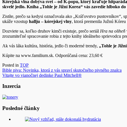
Kórejská vlna dobýva svet – od K-popu, ktorý kraľuje hitparáda
skvelé jedlo. Kniha „Tohle je Jižní Korea“ vás zavedie hlboko do
Zistíte, prečo sa kedysi označovala ako „Kráľovstvo pustovníkov“, s
ukáže vzostup
hallju – kórejskej vlny
, ktorá premenila Južnú Kóreu 
Dozviete sa, koľko druhov kimči existuje, prečo seriál
Hra na oliheň
zrozumiteľné spracovanie robia z tejto knihy ideálneho sprievodcu p
Ak vás láka kultúra, história, jedlo či moderné trendy,
„Tohle je Jižn
Kúpite na www.familium.sk. Odporúčaná cena: 23,60 €
Posted in
TOP
Navigácia
Bible piva: Novinka, ktorá z vás spraví skutočného pivného znalca
Vitajte vo vianočnej dedinke Paul Mitchell®
v
článku
Inzercia
Posledné články