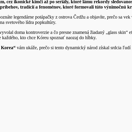
m, cez ikonické kimči až po seriály, ktoré lámu rekordy sledovan
 príbehov, tradícií a fenoménov, ktoré formovali túto výnimočnú kr
poznáte legendárne potápačky z ostrova Čedžu a objavíte, prečo sa vek 
na svetového lídra popkultúry.
vyvolal doma kontroverzie a čo presne znamená žiadaný „glass skin“ ef
re každého, kto chce Kóreu spoznať naozaj do hĺbky.
í Korea“
vám ukáže, prečo si tento dynamický národ získal srdcia ľudí 