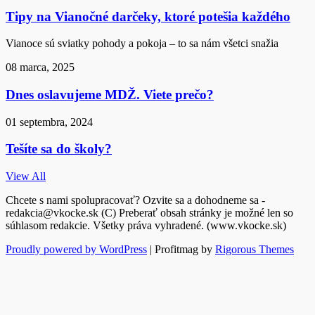
Tipy na Vianočné darčeky, ktoré potešia každého
Vianoce sú sviatky pohody a pokoja – to sa nám všetci snažia
08 marca, 2025
Dnes oslavujeme MDŽ. Viete prečo?
01 septembra, 2024
Tešíte sa do školy?
View All
Chcete s nami spolupracovať? Ozvite sa a dohodneme sa -
redakcia@vkocke.sk (C) Preberať obsah stránky je možné len so
súhlasom redakcie. Všetky práva vyhradené. (www.vkocke.sk)
Proudly powered by WordPress
|
Profitmag by
Rigorous Themes