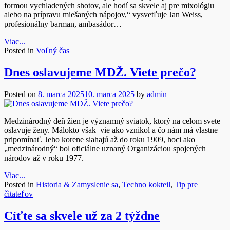
formou vychladených shotov, ale hodí sa skvele aj pre mixológiu
alebo na prípravu miešaných nápojov,“ vysvetľuje Jan Weiss,
profesionálny barman, ambasádor…
Viac...
Posted in
Voľný čas
Dnes oslavujeme MDŽ. Viete prečo?
Posted on
8. marca 2025
10. marca 2025
by
admin
Medzinárodný deň žien je významný sviatok, ktorý na celom svete
oslavuje ženy. Málokto však vie ako vznikol a čo nám má vlastne
pripomínať. Jeho korene siahajú až do roku 1909, hoci ako
„medzinárodný“ bol oficiálne uznaný Organizáciou spojených
národov až v roku 1977.
Viac...
Posted in
Historia & Zamyslenie sa
,
Techno kokteil
,
Tip pre
čitateľov
Cíťte sa skvele už za 2 týždne