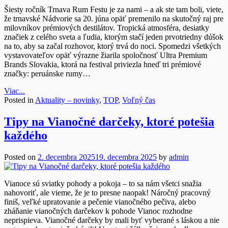
Šiesty ročník Trnava Rum Festu je za nami – a ak ste tam boli, viete,
že trnavské Nádvorie sa 20. júna opäť premenilo na skutočný raj pre
milovníkov prémiových destilátov. Tropická atmosféra, desiatky
značiek z celého sveta a ľudia, ktorým stačí jeden prvotriedny dúšok
na to, aby sa začal rozhovor, ktorý trvá do noci. Spomedzi všetkých
vystavovateľov opäť výrazne žiarila spoločnosť Ultra Premium
Brands Slovakia, ktorá na festival priviezla hneď tri prémiové
značky: peruánske rumy…
Viac...
Posted in
Aktuality – novinky
,
TOP
,
Voľný čas
Tipy na Vianočné darčeky, ktoré potešia
každého
Posted on
2. decembra 2025
19. decembra 2025
by
admin
Vianoce sú sviatky pohody a pokoja – to sa nám všetci snažia
nahovoriť, ale vieme, že je to presne naopak! Náročný pracovný
finiš, veľké upratovanie a pečenie vianočného pečiva, alebo
zháňanie vianočných darčekov k pohode Vianoc rozhodne
neprispieva. Vianočné darčeky by mali byť vyberané s láskou a nie