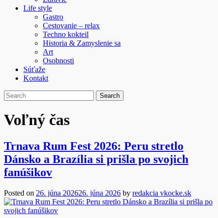
Life style
Gastro
Cestovanie – relax
Techno kokteil
Historia & Zamyslenie sa
Art
Osobnosti
Súťaže
Kontakt
Voľný čas
Trnava Rum Fest 2026: Peru stretlo
Dánsko a Brazília si prišla po svojich
fanúšikov
Posted on
26. júna 2026
26. júna 2026
by
redakcia vkocke.sk