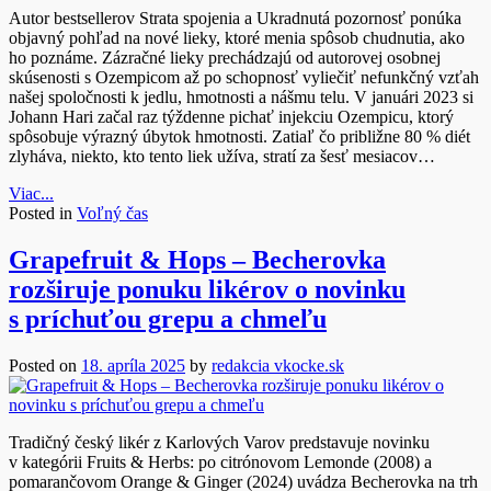
Autor bestsellerov Strata spojenia a Ukradnutá pozornosť ponúka
objavný pohľad na nové lieky, ktoré menia spôsob chudnutia, ako
ho poznáme. Zázračné lieky prechádzajú od autorovej osobnej
skúsenosti s Ozempicom až po schopnosť vyliečiť nefunkčný vzťah
našej spoločnosti k jedlu, hmotnosti a nášmu telu. V januári 2023 si
Johann Hari začal raz týždenne pichať injekciu Ozempicu, ktorý
spôsobuje výrazný úbytok hmotnosti. Zatiaľ čo približne 80 % diét
zlyháva, niekto, kto tento liek užíva, stratí za šesť mesiacov…
Viac...
Posted in
Voľný čas
Grapefruit & Hops – Becherovka
rozširuje ponuku likérov o novinku
s príchuťou grepu a chmeľu
Posted on
18. apríla 2025
by
redakcia vkocke.sk
Tradičný český likér z Karlových Varov predstavuje novinku
v kategórii Fruits & Herbs: po citrónovom Lemonde (2008) a
pomarančovom Orange & Ginger (2024) uvádza Becherovka na trh