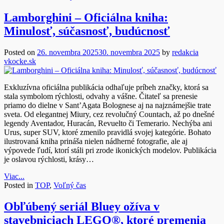
Lamborghini – Oficiálna kniha:
Minulosť, súčasnosť, budúcnosť
Posted on
26. novembra 2025
30. novembra 2025
by
redakcia
vkocke.sk
Exkluzívna oficiálna publikácia odhaľuje príbeh značky, ktorá sa
stala symbolom rýchlosti, odvahy a vášne. Čitateľ sa prenesie
priamo do dielne v Sant’Agata Bolognese aj na najznámejšie trate
sveta. Od elegantnej Miury, cez revolučný Countach, až po dnešné
legendy Aventador, Huracán, Revuelto či Temerario. Nechýba ani
Urus, super SUV, ktoré zmenilo pravidlá svojej kategórie. Bohato
ilustrovaná kniha prináša nielen nádherné fotografie, ale aj
výpovede ľudí, ktorí stáli pri zrode ikonických modelov. Publikácia
je oslavou rýchlosti, krásy…
Viac...
Posted in
TOP
,
Voľný čas
Obľúbený seriál Bluey ožíva v
stavebniciach LEGO®, ktoré premenia