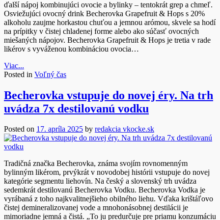
ďalší nápoj kombinujúci ovocie a bylinky – tentokrát grep a chmeľ.
Osviežujúci ovocný drink Becherovka Grapefruit & Hops s 20%
alkoholu zaujme horkastou chuťou a jemnou arómou, skvele sa hodí
na prípitky v čistej chladenej forme alebo ako súčasť ovocných
miešaných nápojov. Becherovka Grapefruit & Hops je tretia v rade
likérov s vyváženou kombináciou ovocia…
Viac...
Posted in
Voľný čas
Becherovka vstupuje do novej éry. Na trh
uvádza 7x destilovanú vodku
Posted on
17. apríla 2025
by
redakcia vkocke.sk
Tradičná značka Becherovka, známa svojím rovnomenným
bylinným likérom, prvýkrát v novodobej histórii vstupuje do novej
kategórie segmentu liehovín. Na český a slovenský trh uvádza
sedemkrát destilovanú Becherovka Vodku. Becherovka Vodka je
vyrábaná z toho najkvalitnejšieho obilného liehu. Vďaka krištáľovo
čistej demineralizovanej vode a mnohonásobnej destilácii je
mimoriadne jemná a čistá. „To ju predurčuje pre priamu konzumáciu