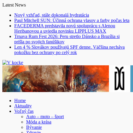
Skip
Latest News
to
Nový vzhľad, stále dokonalá hydratácia
content
Paul Mitchell SUN: Účinná ochrana vlasov a farby počas leta
FACEDERMA predstavila novú spoluprácu s Alenou
Heribanovou a uviedla novinku LIPPLUS MAX
Trnava Rum Fest 2026: Peru stretlo Dánsko a Brazília si
prišla po svojich fanúšikov
Len 4 % Slovákov používajú SPF denne. Väčšina necháva
pokožku bez ochrany po celý rok
Home
Aktuality
Voľný čas
Auto – moto – šport
Móda a krása
Bývanie
Zdravie