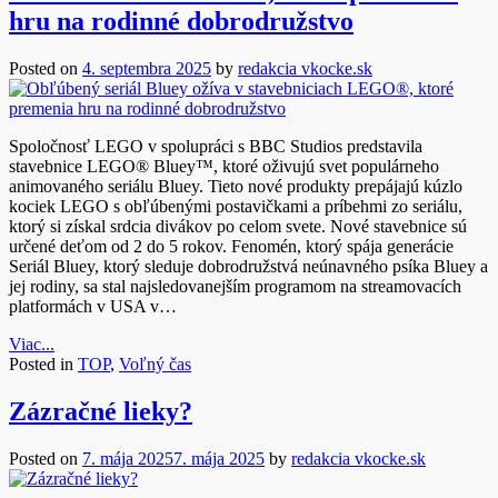
hru na rodinné dobrodružstvo
Posted on
4. septembra 2025
by
redakcia vkocke.sk
Spoločnosť LEGO v spolupráci s BBC Studios predstavila
stavebnice LEGO® Bluey™, ktoré oživujú svet populárneho
animovaného seriálu Bluey. Tieto nové produkty prepájajú kúzlo
kociek LEGO s obľúbenými postavičkami a príbehmi zo seriálu,
ktorý si získal srdcia divákov po celom svete. Nové stavebnice sú
určené deťom od 2 do 5 rokov. Fenomén, ktorý spája generácie
Seriál Bluey, ktorý sleduje dobrodružstvá neúnavného psíka Bluey a
jej rodiny, sa stal najsledovanejším programom na streamovacích
platformách v USA v…
Viac...
Posted in
TOP
,
Voľný čas
Zázračné lieky?
Posted on
7. mája 2025
7. mája 2025
by
redakcia vkocke.sk