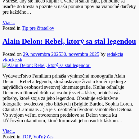
v strese, aby ste niečo kúpili! Uvarte si šálku čaju, pohodlne sa
usaďte do kresla a pozrite si našu ponuku tipov na vianočné darčeky
pre každého…
Viac...
Posted in
Tip pre čitateľov
Alain Delon: Rebel, ktorý sa stal legendou
Posted on
29. novembra 2025
30. novembra 2025
by
redakcia
vkocke.sk
Vydavateľstvo Familium prináša výnimočnú monografiu Alain
Delon – Rebel a legenda, ktorá oslavuje život a kariéru jednej z
najväčších osobností svetovej kinematografie. Kniha odhaľuje
Delonovu filmovú dráhu aj osobný svet – lásky, priateľstvá a
príbehy, ktoré stoja za jeho legendou. Obsahuje exkluzívne
fotografie, svedectvá jeho blízkych (Brigitte Bardot, Sophia Loren,
Claudia Cardinale…) a je s osobným úvodom samotného Delona.
Vo svojom veľmi otvorenom predslove sa Delon vracia ku
kľúčovým okamihom, ktoré formovali jeho osud: k láskam…
Viac...
Posted in
TOP
,
Voľný čas