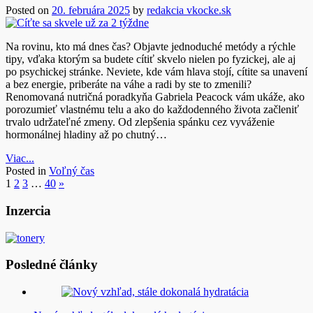
Posted on
20. februára 2025
by
redakcia vkocke.sk
Na rovinu, kto má dnes čas? Objavte jednoduché metódy a rýchle
tipy, vďaka ktorým sa budete cítiť skvelo nielen po fyzickej, ale aj
po psychickej stránke. Neviete, kde vám hlava stojí, cítite sa unavení
a bez energie, priberáte na váhe a radi by ste to zmenili?
Renomovaná nutričná poradkyňa Gabriela Peacock vám ukáže, ako
porozumieť vlastnému telu a ako do každodenného života začleniť
trvalo udržateľné zmeny. Od zlepšenia spánku cez vyváženie
hormonálnej hladiny až po chutný…
Viac...
Posted in
Voľný čas
1
2
3
…
40
»
Inzercia
Posledné články