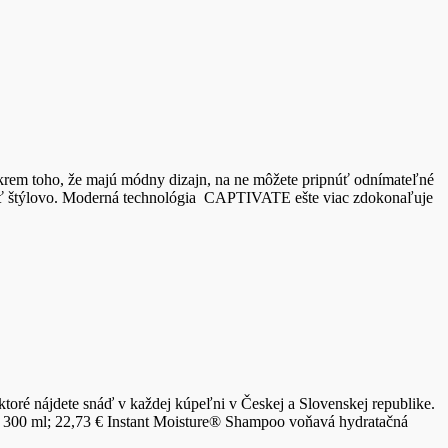
Okrem toho, že majú módny dizajn, na ne môžete pripnúť odnímateľné
iť štýlovo. Moderná technológia CAPTIVATE ešte viac zdokonaľuje
toré nájdete snáď v každej kúpeľni v Českej a Slovenskej republike.
 300 ml; 22,73 € Instant Moisture® Shampoo voňavá hydratačná