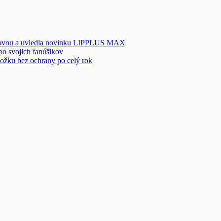
novou a uviedla novinku LIPPLUS MAX
 po svojich fanúšikov
ožku bez ochrany po celý rok