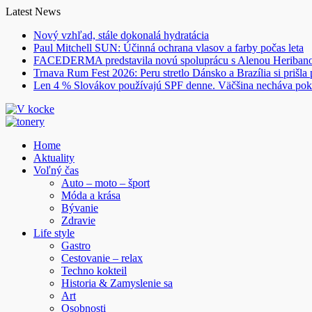
Skip
Latest News
to
Nový vzhľad, stále dokonalá hydratácia
content
Paul Mitchell SUN: Účinná ochrana vlasov a farby počas leta
FACEDERMA predstavila novú spoluprácu s Alenou Heriba
Trnava Rum Fest 2026: Peru stretlo Dánsko a Brazília si prišla
Len 4 % Slovákov používajú SPF denne. Väčšina necháva pok
Home
Aktuality
Voľný čas
Auto – moto – šport
Móda a krása
Bývanie
Zdravie
Life style
Gastro
Cestovanie – relax
Techno kokteil
Historia & Zamyslenie sa
Art
Osobnosti