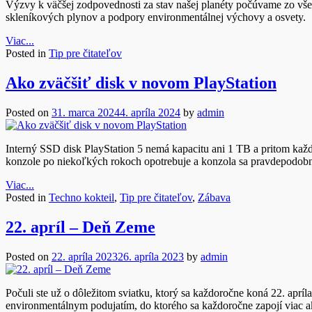
Výzvy k väčšej zodpovednosti za stav našej planéty počúvame zo všetk
skleníkových plynov a podpory environmentálnej výchovy a osvety.
Viac...
Posted in
Tip pre čitateľov
Ako zväčšiť disk v novom PlayStation
Posted on
31. marca 2024
4. apríla 2024
by
admin
Interný SSD disk PlayStation 5 nemá kapacitu ani 1 TB a pritom každá
konzole po niekoľkých rokoch opotrebuje a konzola sa pravdepodobn
Viac...
Posted in
Techno kokteil
,
Tip pre čitateľov
,
Zábava
22. apríl – Deň Zeme
Posted on
22. apríla 2023
26. apríla 2023
by
admin
Počuli ste už o dôležitom sviatku, ktorý sa každoročne koná 22. apríl
environmentálnym podujatím, do ktorého sa každoročne zapojí viac ak