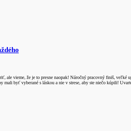
aždého
riť, ale vieme, že je to presne naopak! Náročný pracovný finiš, veľké
ali byť vyberané s láskou a nie v strese, aby ste niečo kúpili! Uvarte 