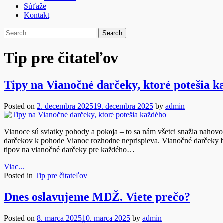
Súťaže
Kontakt
Tip pre čitateľov
Tipy na Vianočné darčeky, ktoré potešia k
Posted on
2. decembra 2025
19. decembra 2025
by
admin
Vianoce sú sviatky pohody a pokoja – to sa nám všetci snažia nahovo
darčekov k pohode Vianoc rozhodne neprispieva. Vianočné darčeky by m
tipov na vianočné darčeky pre každého…
Viac...
Posted in
Tip pre čitateľov
Dnes oslavujeme MDŽ. Viete prečo?
Posted on
8. marca 2025
10. marca 2025
by
admin