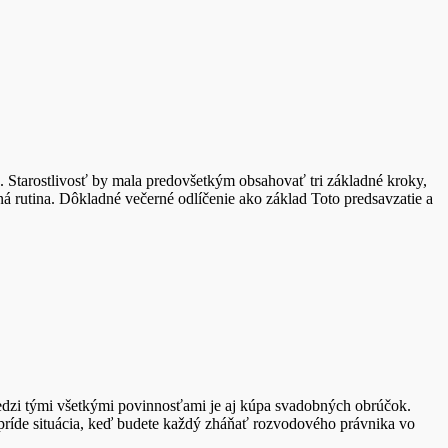
eť. Starostlivosť by mala predovšetkým obsahovať tri základné kroky,
lná rutina. Dôkladné večerné odlíčenie ako základ Toto predsavzatie a
Medzi tými všetkými povinnosťami je aj kúpa svadobných obrúčok.
príde situácia, keď budete každý zháňať rozvodového právnika vo