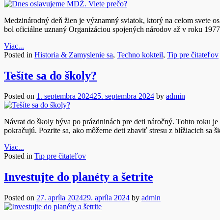
Medzinárodný deň žien je významný sviatok, ktorý na celom svete os
bol oficiálne uznaný Organizáciou spojených národov až v roku 1977
Viac...
Posted in
Historia & Zamyslenie sa
,
Techno kokteil
,
Tip pre čitateľov
Tešíte sa do školy?
Posted on
1. septembra 2024
25. septembra 2024
by
admin
Návrat do školy býva po prázdninách pre deti náročný. Tohto roku je si
pokračujú. Pozrite sa, ako môžeme deti zbaviť stresu z blížiacich sa 
Viac...
Posted in
Tip pre čitateľov
Investujte do planéty a šetrite
Posted on
27. apríla 2024
29. apríla 2024
by
admin