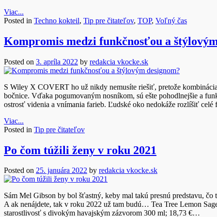
Viac...
Posted in
Techno kokteil
,
Tip pre čitateľov
,
TOP
,
Voľný čas
Kompromis medzi funkčnosťou a štýlový
Posted on
3. apríla 2022
by
redakcia vkocke.sk
S Wiley X COVERT ho už nikdy nemusíte riešiť, pretože kombinácia m
bočnice. Vďaka pogumovaným nosníkom, sú ešte pohodlnejšie a fun
ostrosť videnia a vnímania farieb. Ľudské oko nedokáže rozlíšiť celé 
Viac...
Posted in
Tip pre čitateľov
Po čom túžili ženy v roku 2021
Posted on
25. januára 2022
by
redakcia vkocke.sk
Sám Mel Gibson by bol šťastný, keby mal takú presnú predstavu, čo t
A ak nenájdete, tak v roku 2022 už tam budú… Tea Tree Lemon Sage
starostlivosť s divokým havajským zázvorom 300 ml; 18,73 €…