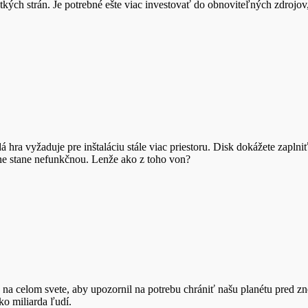
ých strán. Je potrebné ešte viac investovať do obnoviteľných zdrojov,
 hra vyžaduje pre inštaláciu stále viac priestoru. Disk dokážete zapln
e stane nefunkčnou. Lenže ako z toho von?
a na celom svete, aby upozornil na potrebu chrániť našu planétu pred z
o miliarda ľudí.