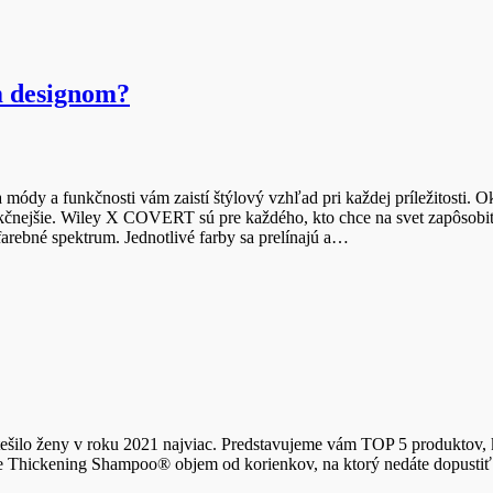
m designom?
ódy a funkčnosti vám zaistí štýlový vzhľad pri každej príležitosti. 
kčnejšie. Wiley X COVERT sú pre každého, kto chce na svet zapôsob
farebné spektrum. Jednotlivé farby sa prelínajú a…
ešilo ženy v roku 2021 najviac. Predstavujeme vám TOP 5 produktov, k
 Thickening Shampoo® objem od korienkov, na ktorý nedáte dopustiť