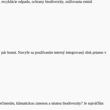
 recyklácie odpadu, ochrany biodiverzity, znižovania emisií
iť pár hrami. Navyše sa používaním interný integrovaný disk priamo v
nečistením, klimatickou zmenou a stratou biodiverzity? Je najväčším