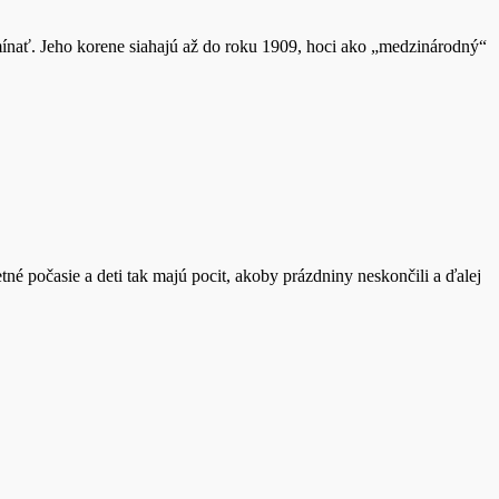
ínať. Jeho korene siahajú až do roku 1909, hoci ako „medzinárodný“
tné počasie a deti tak majú pocit, akoby prázdniny neskončili a ďalej