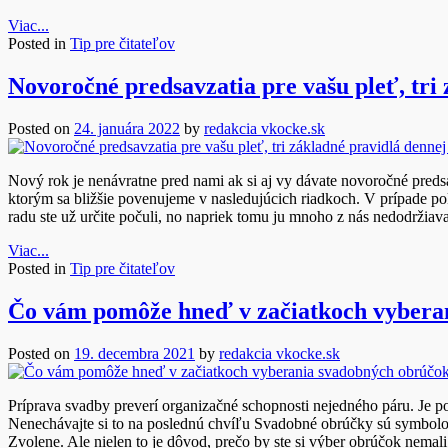
Viac...
Posted in
Tip pre čitateľov
Novoročné predsavzatia pre vašu pleť, tri z
Posted on
24. januára 2022
by
redakcia vkocke.sk
Nový rok je nenávratne pred nami ak si aj vy dávate novoročné predsav
ktorým sa bližšie povenujeme v nasledujúcich riadkoch. V prípade poko
radu ste už určite počuli, no napriek tomu ju mnoho z nás nedodržia
Viac...
Posted in
Tip pre čitateľov
Čo vám pomôže hneď v začiatkoch vybera
Posted on
19. decembra 2021
by
redakcia vkocke.sk
Príprava svadby preverí organizačné schopnosti nejedného páru. Je 
Nenechávajte si to na poslednú chvíľu Svadobné obrúčky sú symbolom
Zvolene. Ale nielen to je dôvod, prečo by ste si výber obrúčok nema