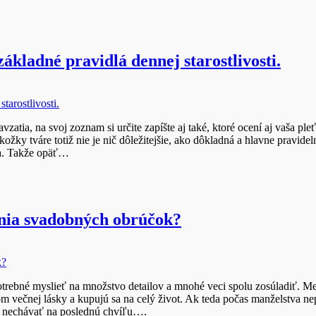
ákladné pravidlá dennej starostlivosti.
zatia, na svoj zoznam si určite zapíšte aj také, ktoré ocení aj vaša pl
žky tváre totiž nie je nič dôležitejšie, ako dôkladná a hlavne pravide
va. Takže opäť…
nia svadobných obrúčok?
potrebné myslieť na množstvo detailov a mnohé veci spolu zosúladiť. 
 večnej lásky a kupujú sa na celý život. Ak teda počas manželstva ne
li nechávať na poslednú chvíľu….