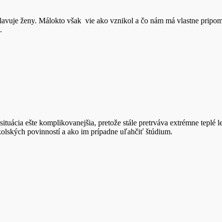
lavuje ženy. Málokto však vie ako vznikol a čo nám má vlastne pripom
.
tuácia ešte komplikovanejšia, pretože stále pretrváva extrémne teplé le
školských povinností a ako im prípadne uľahčiť štúdium.