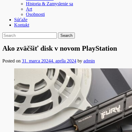
Historia & Zamyslenie sa
Art
Osobnosti
Súťaže
Kontakt
Ako zväčšiť disk v novom PlayStation
Posted on
31. marca 2024
4. apríla 2024
by
admin