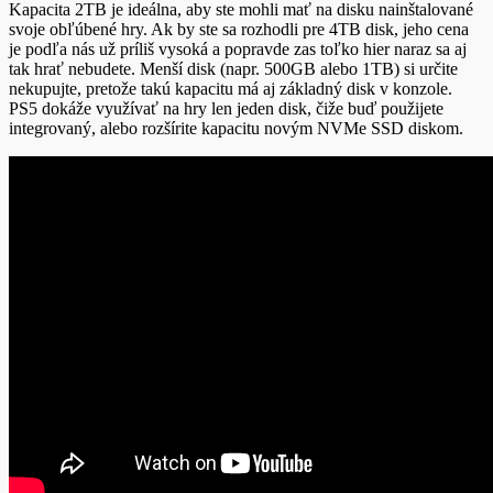
Kapacita 2TB je ideálna, aby ste mohli mať na disku nainštalované
svoje obľúbené hry. Ak by ste sa rozhodli pre 4TB disk, jeho cena
je podľa nás už príliš vysoká a popravde zas toľko hier naraz sa aj
tak hrať nebudete. Menší disk (napr. 500GB alebo 1TB) si určite
nekupujte, pretože takú kapacitu má aj základný disk v konzole.
PS5 dokáže využívať na hry len jeden disk, čiže buď použijete
integrovaný, alebo rozšírite kapacitu novým NVMe SSD diskom.