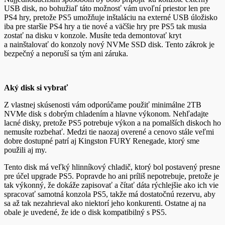
USB disk, no bohužiaľ táto možnosť vám uvoľní priestor len pre
PS4 hry, pretože PS5 umožňuje inštaláciu na externé USB úložisko
iba pre staršie PS4 hry a tie nové a väčšie hry pre PS5 tak musia
zostať na disku v konzole. Musíte teda demontovať kryt
a nainštalovať do konzoly nový NVMe SSD disk. Tento zákrok je
bezpečný a neporuší sa tým ani záruka.
Aký disk si vybrať
Z vlastnej skúsenosti vám odporúčame použiť minimálne 2TB
NVMe disk s dobrým chladením a hlavne výkonom. Nehľadajte
lacné disky, pretože PS5 potrebuje výkon a na pomalších diskoch ho
nemusíte rozbehať. Medzi tie naozaj overené a cenovo stále veľmi
dobre dostupné patrí aj Kingston FURY Renegade, ktorý sme
použili aj my.
Tento disk má veľký hlinníkový chladič, ktorý bol postavený presne
pre účel upgrade PS5. Popravde ho ani príliš nepotrebuje, pretože je
tak výkonný, že dokáže zapisovať a čítať dáta rýchlejšie ako ich vie
spracovať samotná konzola PS5, takže má dostatočnú rezervu, aby
sa až tak nezahrieval ako niektorí jeho konkurenti. Ostatne aj na
obale je uvedené, že ide o disk kompatibilný s PS5.