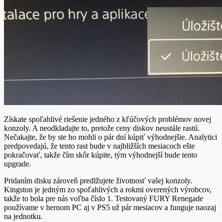
Získate spoľahlivé riešenie jedného z kľúčových problémov novej
konzoly. A neodkladajte to, pretože ceny diskov neustále rastú.
Nečakajte, že by ste ho mohli o pár dní kúpiť výhodnejšie. Analytici
predpovedajú, že tento rast bude v najbližších mesiacoch ešte
pokračovať, takže čím skôr kúpite, tým výhodnejší bude tento
upgrade.
Pridaním disku zároveň predlžujete životnosť vašej konzoly.
Kingston je jedným zo spoľahlivých a rokmi overených výrobcov,
takže to bola pre nás voľba číslo 1. Testovaný FURY Renegade
používame v hernom PC aj v PS5 už pár mesiacov a funguje naozaj
na jednotku.