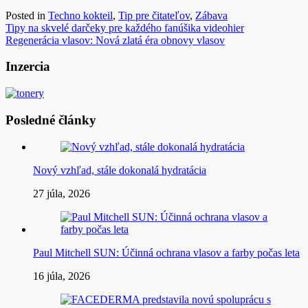
Posted in
Techno kokteil
,
Tip pre čitateľov
,
Zábava
Navigácia
Tipy na skvelé darčeky pre každého fanúšika videohier
Regenerácia vlasov: Nová zlatá éra obnovy vlasov
v
článku
Inzercia
Posledné články
Nový vzhľad, stále dokonalá hydratácia
27 júla, 2026
Paul Mitchell SUN: Účinná ochrana vlasov a farby počas leta
16 júla, 2026