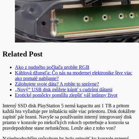
Related Post
Ako z nudného počítača urobíte RGB
Káblová džungľa: Čo nás na modernej elektronike štve viac
ako pomalé nabíjanie?
Zálohujete svoje dáta? A robíte to správne?
„Nový“ USB disk môžete kúpiť s cudzími dátami
Erotické pomôcky pomôžu zlepšiť váš intímny život
Interný SSD disk PlayStation 5 nemá kapacitu ani 1 TB a pritom
každá hra vyžaduje pre inštaláciu stále viac priestoru. Disk dokážete
zaplniť pár hrami. Navyše sa používaním interný integrovaný disk
priamo v konzole po niekoľkých rokoch opotrebuje a konzola sa
pravdepodobne stane nefunkčnou. Lenže ako z toho von?
Najjednoduchším spôsobom by bolo pripojiť ku konzole externý