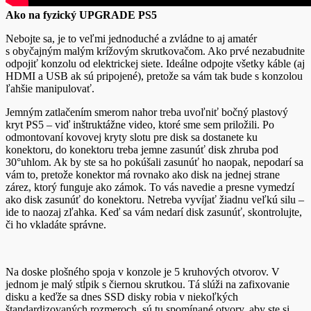
Ako na fyzický UPGRADE PS5
Nebojte sa, je to veľmi jednoduché a zvládne to aj amatér
s obyčajným malým krížovým skrutkovačom. Ako prvé nezabudnite
odpojiť konzolu od elektrickej siete. Ideálne odpojte všetky káble (aj
HDMI a USB ak sú pripojené), pretože sa vám tak bude s konzolou
ľahšie manipulovať.
Jemným zatlačením smerom nahor treba uvoľniť bočný plastový
kryt PS5 – viď inštruktážne video, ktoré sme sem priložili. Po
odmontovaní kovovej kryty slotu pre disk sa dostanete ku
konektoru, do konektoru treba jemne zasunúť disk zhruba pod
30°uhlom. Ak by ste sa ho pokúšali zasunúť ho naopak, nepodarí sa
vám to, pretože konektor má rovnako ako disk na jednej strane
zárez, ktorý funguje ako zámok. To vás navedie a presne vymedzí
ako disk zasunúť do konektoru. Netreba vyvíjať žiadnu veľkú silu –
ide to naozaj zľahka. Keď sa vám nedarí disk zasunúť, skontrolujte,
či ho vkladáte správne.
Na doske plošného spoja v konzole je 5 kruhových otvorov. V
jednom je malý stĺpik s čiernou skrutkou. Tá slúži na zafixovanie
disku a keďže sa dnes SSD disky robia v niekoľkých
štandardizovaných rozmeroch, sú tu spomínané otvory, aby ste si