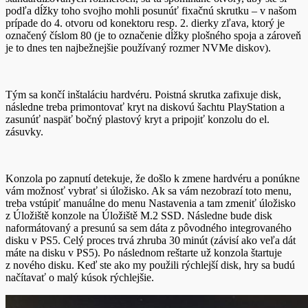
podľa dĺžky toho svojho mohli posunúť fixačnú skrutku – v našom
prípade do 4. otvoru od konektoru resp. 2. dierky zľava, ktorý je
označený číslom 80 (je to označenie dĺžky plošného spoja a zároveň
je to dnes ten najbežnejšie používaný rozmer NVMe diskov).
Tým sa končí inštaláciu hardvéru. Poistná skrutka zafixuje disk,
následne treba primontovať kryt na diskovú šachtu PlayStation a
zasunúť naspäť bočný plastový kryt a pripojiť konzolu do el.
zásuvky.
Konzola po zapnutí detekuje, že došlo k zmene hardvéru a ponúkne
vám možnosť vybrať si úložisko. Ak sa vám nezobrazí toto menu,
treba vstúpiť manuálne do menu Nastavenia a tam zmeniť úložisko
z Úložiště konzole na Úložiště M.2 SSD. Následne bude disk
naformátovaný a presunú sa sem dáta z pôvodného integrovaného
disku v PS5. Celý proces trvá zhruba 30 minút (závisí ako veľa dát
máte na disku v PS5). Po následnom reštarte už konzola štartuje
z nového disku. Keď ste ako my použili rýchlejší disk, hry sa budú
načítavať o malý kúsok rýchlejšie.