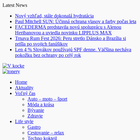
Skip
Latest News
to
Nový vzhľad, stále dokonalá hydratácia
content
Paul Mitchell SUN: Účinná ochrana vlasov a farby počas leta
FACEDERMA predstavila novú spoluprácu s Alenou
Heribanovou a uviedla novinku LIPPLUS MAX
Trnava Rum Fest 2026: Peru stretlo Dánsko a Brazília si
prišla po svojich fanúšikov
Len 4 % Slovákov používajú SPF denne. Väčšina necháva
pokožku bez ochrany po celý rok
Home
Aktuality
Voľný čas
Auto – moto – šport
Móda a krása
Bývanie
Zdravie
Life style
Gastro
Cestovanie – relax
Techno kokteil