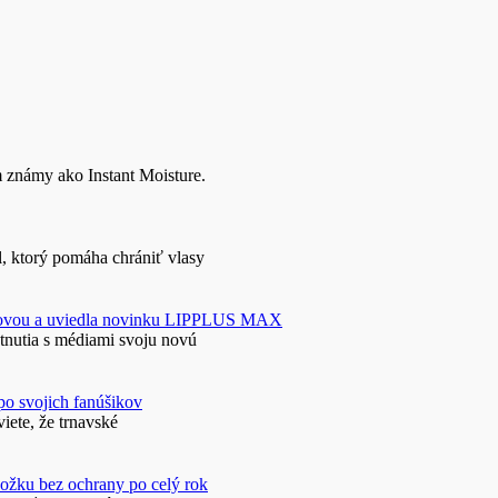
 známy ako Instant Moisture.
, ktorý pomáha chrániť vlasy
novou a uviedla novinku LIPPLUS MAX
tnutia s médiami svoju novú
 po svojich fanúšikov
iete, že trnavské
ožku bez ochrany po celý rok