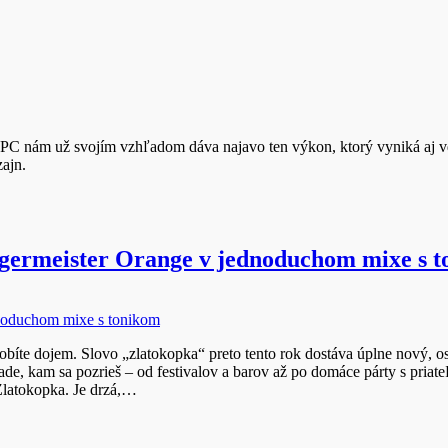
rný PC nám už svojím vzhľadom dáva najavo ten výkon, ktorý vyniká
zajn.
ägermeister Orange v jednoduchom mixe s 
urobíte dojem. Slovo „zlatokopka“ preto tento rok dostáva úplne nový
ade, kam sa pozrieš – od festivalov a barov až po domáce párty s priate
Zlatokopka. Je drzá,…