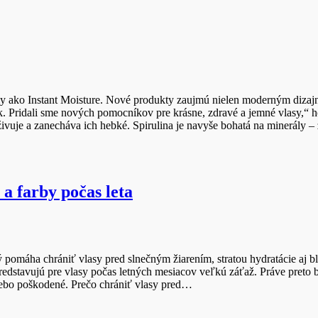
y ako Instant Moisture. Nové produkty zaujmú nielen moderným dizajn
rok. Pridali sme nových pomocníkov pre krásne, zdravé a jemné vlasy,“
živuje a zanecháva ich hebké. Spirulina je navyše bohatá na minerály 
a farby počas leta
 pomáha chrániť vlasy pred slnečným žiarením, stratou hydratácie aj 
edstavujú pre vlasy počas letných mesiacov veľkú záťaž. Práve preto b
alebo poškodené. Prečo chrániť vlasy pred…