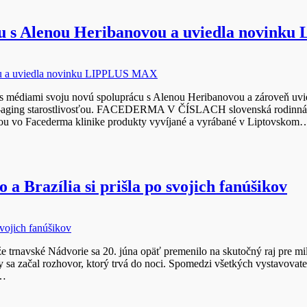
 s Alenou Heribanovou a uviedla novink
ia s médiami svoju novú spoluprácu s Alenou Heribanovou a zároveň u
 anti-aging starostlivosťou. FACEDERMA V ČÍSLACH slovenská rodinná z
eťou vo Facederma klinike produkty vyvíjané a vyrábané v Liptovskom
a Brazília si prišla po svojich fanúšikov
 že trnavské Nádvorie sa 20. júna opäť premenilo na skutočný raj pre m
aby sa začal rozhovor, ktorý trvá do noci. Spomedzi všetkých vystavova
y…