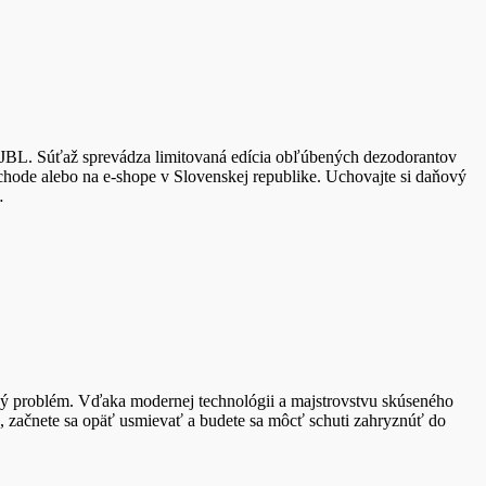
lá JBL. Súťaž sprevádza limitovaná edícia obľúbených dezodorantov
ode alebo na e-shope v Slovenskej republike. Uchovajte si daňový
…
eľný problém. Vďaka modernej technológii a majstrovstvu skúseného
 začnete sa opäť usmievať a budete sa môcť schuti zahryznúť do