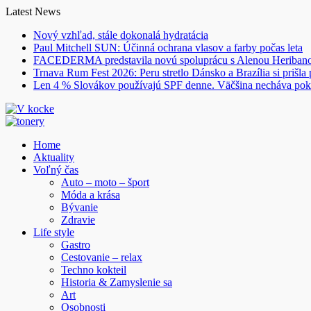
Skip
Latest News
to
Nový vzhľad, stále dokonalá hydratácia
content
Paul Mitchell SUN: Účinná ochrana vlasov a farby počas leta
FACEDERMA predstavila novú spoluprácu s Alenou Heriba
Trnava Rum Fest 2026: Peru stretlo Dánsko a Brazília si prišla
Len 4 % Slovákov používajú SPF denne. Väčšina necháva pok
Home
Aktuality
Voľný čas
Auto – moto – šport
Móda a krása
Bývanie
Zdravie
Life style
Gastro
Cestovanie – relax
Techno kokteil
Historia & Zamyslenie sa
Art
Osobnosti