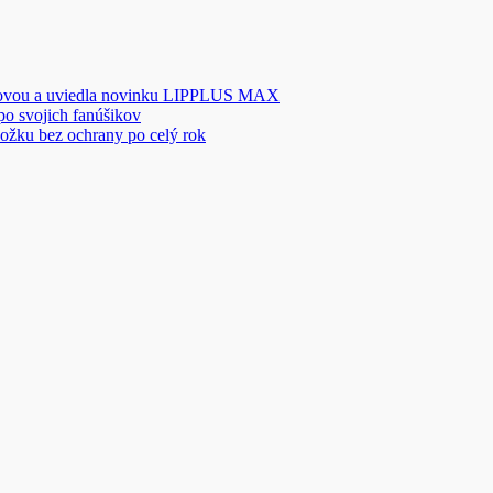
novou a uviedla novinku LIPPLUS MAX
 po svojich fanúšikov
ožku bez ochrany po celý rok