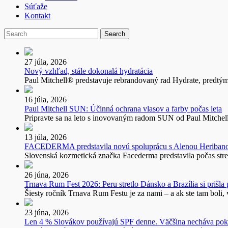
Súťaže
Kontakt
27 júla, 2026
Nový vzhľad, stále dokonalá hydratácia
Paul Mitchell® predstavuje rebrandovaný rad Hydrate, predtým
16 júla, 2026
Paul Mitchell SUN: Účinná ochrana vlasov a farby počas leta
Pripravte sa na leto s inovovaným radom SUN od Paul Mitchell
13 júla, 2026
FACEDERMA predstavila novú spoluprácu s Alenou Heriba
Slovenská kozmetická značka Facederma predstavila počas stre
26 júna, 2026
Trnava Rum Fest 2026: Peru stretlo Dánsko a Brazília si prišla
Šiesty ročník Trnava Rum Festu je za nami – a ak ste tam boli, v
23 júna, 2026
Len 4 % Slovákov používajú SPF denne. Väčšina necháva pok