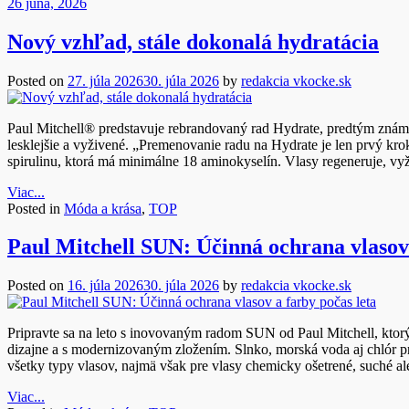
26 júna, 2026
Nový vzhľad, stále dokonalá hydratácia
Posted on
27. júla 2026
30. júla 2026
by
redakcia vkocke.sk
Paul Mitchell® predstavuje rebrandovaný rad Hydrate, predtým znám
lesklejšie a vyživené. „Premenovanie radu na Hydrate je len prvý k
spirulinu, ktorá má minimálne 18 aminokyselín. Vlasy regeneruje, vy
Viac...
Posted in
Móda a krása
,
TOP
Paul Mitchell SUN: Účinná ochrana vlasov 
Posted on
16. júla 2026
30. júla 2026
by
redakcia vkocke.sk
Pripravte sa na leto s inovovaným radom SUN od Paul Mitchell, ktorý
dizajne a s modernizovaným zložením. Slnko, morská voda aj chlór pr
všetky typy vlasov, najmä však pre vlasy chemicky ošetrené, suché 
Viac...