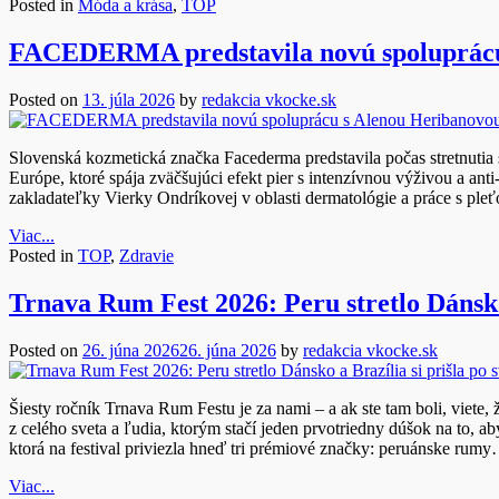
Posted in
Móda a krása
,
TOP
FACEDERMA predstavila novú spoluprácu
Posted on
13. júla 2026
by
redakcia vkocke.sk
Slovenská kozmetická značka Facederma predstavila počas stretnut
Európe, ktoré spája zväčšujúci efekt pier s intenzívnou výživou a
zakladateľky Vierky Ondríkovej v oblasti dermatológie a práce s pl
Viac...
Posted in
TOP
,
Zdravie
Trnava Rum Fest 2026: Peru stretlo Dánsko 
Posted on
26. júna 2026
26. júna 2026
by
redakcia vkocke.sk
Šiesty ročník Trnava Rum Festu je za nami – a ak ste tam boli, viete,
z celého sveta a ľudia, ktorým stačí jeden prvotriedny dúšok na to, 
ktorá na festival priviezla hneď tri prémiové značky: peruánske rum
Viac...