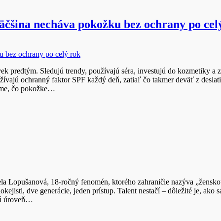
äčšina necháva pokožku bez ochrany po cel
ek predtým. Sledujú trendy, používajú séra, investujú do kozmetiky a za
ívajú ochranný faktor SPF každý deň, zatiaľ čo takmer deväť z desiati
ieme, čo pokožke…
Nela Lopušanová, 18-ročný fenomén, ktorého zahraničie nazýva „ženskou
okejisti, dve generácie, jeden prístup. Talent nestačí – dôležité je, ako
ú úroveň…