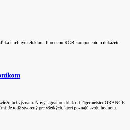
 aj vďaka farebným efektom. Pomocou RGB komponentom dokážete
tonikom
, osviežujúci význam. Nový signature drink od Jägermeister ORANGE
ľmi. Je totiž stvorený pre všetkých, ktorí poznajú svoju hodnotu.