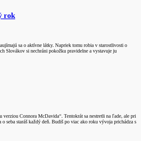
ý rok
ujímajú sa o aktívne látky. Napriek tomu robia v starostlivosti o
ch Slovákov si nechráni pokožku pravidelne a vystavuje ju
 verziou Connora McDavida“. Tentokrát sa nestretli na ľade, ale pri
 sa o seba staráš každý deň. Budiš po viac ako roku vývoja prichádza s