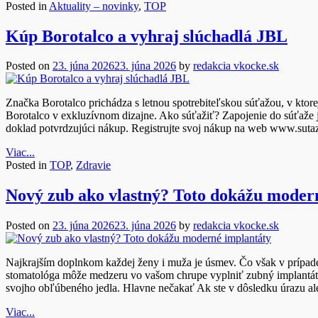
Posted in
Aktuality – novinky
,
TOP
Kúp Borotalco a vyhraj slúchadlá JBL
Posted on
23. júna 2026
23. júna 2026
by
redakcia vkocke.sk
Značka Borotalco prichádza s letnou spotrebiteľskou súťažou, v ktor
Borotalco v exkluzívnom dizajne. Ako súťažiť? Zapojenie do súťaže
doklad potvrdzujúci nákup. Registrujte svoj nákup na web www.sutazbo
Viac...
Posted in
TOP
,
Zdravie
Nový zub ako vlastný? Toto dokážu moder
Posted on
23. júna 2026
23. júna 2026
by
redakcia vkocke.sk
Najkrajším doplnkom každej ženy i muža je úsmev. Čo však v prípade,
stomatológa môže medzeru vo vašom chrupe vyplniť zubný implantát. 
svojho obľúbeného jedla. Hlavne nečakať Ak ste v dôsledku úrazu ale
Viac...