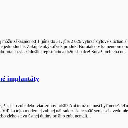
ej môžu zákazníci od 1. júna do 31. júla 2 026 vyhrať štýlové slúchad
 je jednoduché: Zakúpte akýkoľvek produkt Borotalco v kamennom obch
rotalco.sk . Odošlite registráciu a držte si palce! Súťaž prebieha od
né implantáty
 že ste o zub alebo viac zubov prišli? Ani to už nemusí byť neriešit
Vďaka tejto modernej zubnej náhrade získate späť svoje sebavedomie,
bo zlého stavu ústnej dutiny prišli o zub, nemali…