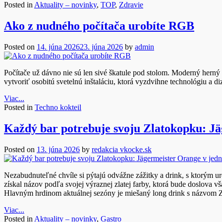
Posted in
Aktuality – novinky
,
TOP
,
Zdravie
Ako z nudného počítača urobíte RGB
Posted on
14. júna 2026
23. júna 2026
by
admin
Počítače už dávno nie sú len sivé škatule pod stolom. Moderný he
vytvoriť osobitú svetelnú inštaláciu, ktorá vyzdvihne technológiu a di
Viac...
Posted in
Techno kokteil
Každý bar potrebuje svoju Zlatokopku: J
Posted on
13. júna 2026
by
redakcia vkocke.sk
Nezabudnuteľné chvíle si pýtajú odvážne zážitky a drink, s ktorým 
získal názov podľa svojej výraznej zlatej farby, ktorá bude doslova vš
Hlavným hrdinom aktuálnej sezóny je miešaný long drink s názvom 
Viac...
Posted in
Aktuality – novinky
,
Gastro