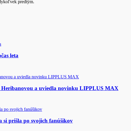
kedykoľvek predtým.
čas leta
u Heribanovou a uviedla novinku LIPPLUS MAX
si prišla po svojich fanúšikov