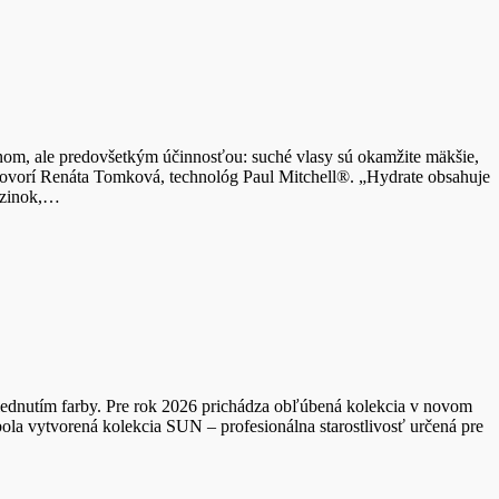
om, ale predovšetkým účinnosťou: suché vlasy sú okamžite mäkšie,
 hovorí Renáta Tomková, technológ Paul Mitchell®. „Hydrate obsahuje
– zinok,…
blednutím farby. Pre rok 2026 prichádza obľúbená kolekcia v novom
ola vytvorená kolekcia SUN – profesionálna starostlivosť určená pre