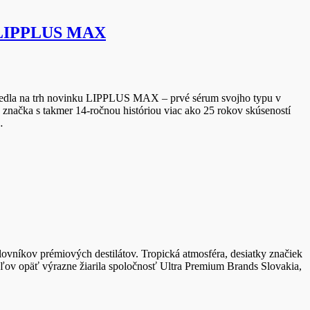
u LIPPLUS MAX
viedla na trh novinku LIPPLUS MAX – prvé sérum svojho typu v
načka s takmer 14-ročnou históriou viac ako 25 rokov skúseností
…
ilovníkov prémiových destilátov. Tropická atmosféra, desiatky značiek
teľov opäť výrazne žiarila spoločnosť Ultra Premium Brands Slovakia,