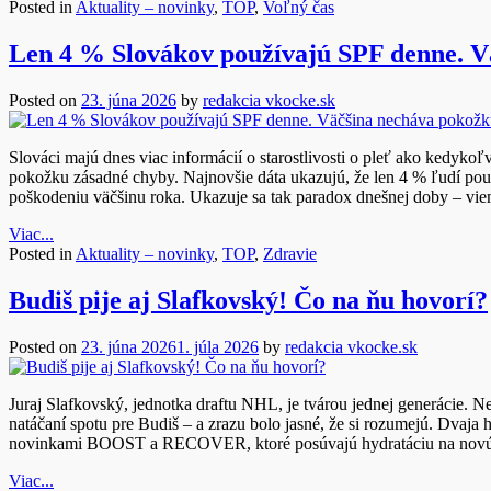
Posted in
Aktuality – novinky
,
TOP
,
Voľný čas
Len 4 % Slovákov používajú SPF denne. V
Posted on
23. júna 2026
by
redakcia vkocke.sk
Slováci majú dnes viac informácií o starostlivosti o pleť ako kedykoľv
pokožku zásadné chyby. Najnovšie dáta ukazujú, že len 4 % ľudí použ
poškodeniu väčšinu roka. Ukazuje sa tak paradox dnešnej doby – v
Viac...
Posted in
Aktuality – novinky
,
TOP
,
Zdravie
Budiš pije aj Slafkovský! Čo na ňu hovorí?
Posted on
23. júna 2026
1. júla 2026
by
redakcia vkocke.sk
Juraj Slafkovský, jednotka draftu NHL, je tvárou jednej generácie. 
natáčaní spotu pre Budiš – a zrazu bolo jasné, že si rozumejú. Dvaja h
novinkami BOOST a RECOVER, ktoré posúvajú hydratáciu na nov
Viac...