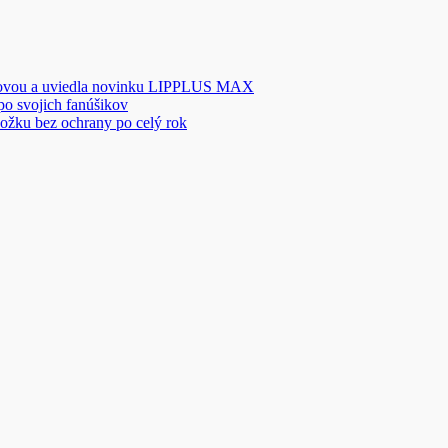
novou a uviedla novinku LIPPLUS MAX
 po svojich fanúšikov
ožku bez ochrany po celý rok