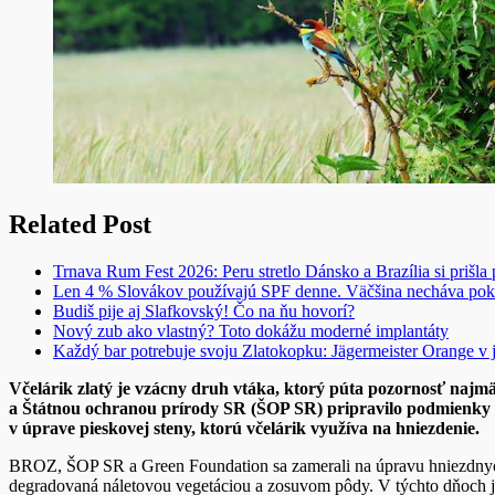
Related Post
Trnava Rum Fest 2026: Peru stretlo Dánsko a Brazília si prišla
Len 4 % Slovákov používajú SPF denne. Väčšina necháva pok
Budiš pije aj Slafkovský! Čo na ňu hovorí?
Nový zub ako vlastný? Toto dokážu moderné implantáty
Každý bar potrebuje svoju Zlatokopku: Jägermeister Orange 
Včelárik zlatý je vzácny druh vtáka, ktorý púta pozornosť naj
a Štátnou ochranou prírody SR (ŠOP SR) pripravilo podmienky 
v úprave pieskovej steny, ktorú včelárik využíva na hniezdenie.
BROZ, ŠOP SR a Green Foundation sa zamerali na úpravu hniezdnych p
degradovaná náletovou vegetáciou a zosuvom pôdy. V týchto dňoch je 