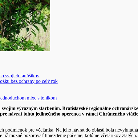
 po svojich fanúšikov
ožku bez ochrany po celý rok
v jednoduchom mixe s tonikom
mä svojim výrazným sfarbením. Bratislavské regionálne ochranárs
pre návrat tohto jedinečného operenca v rámci Chráneného vtáči
odmienok pre včelárika. Na jeho návrat do oblasti bola nevyhnutná ú
už možné pozorovať hniezdenie početnej kolónie včelárikov zlatých. N