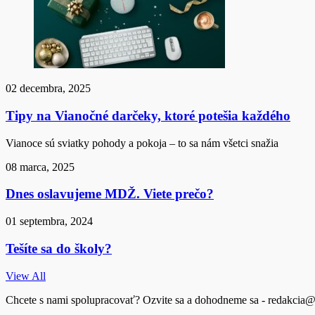
02 decembra, 2025
Tipy na Vianočné darčeky, ktoré potešia každého
Vianoce sú sviatky pohody a pokoja – to sa nám všetci snažia
08 marca, 2025
Dnes oslavujeme MDŽ. Viete prečo?
01 septembra, 2024
Tešíte sa do školy?
View All
Chcete s nami spolupracovať? Ozvite sa a dohodneme sa - redakcia@