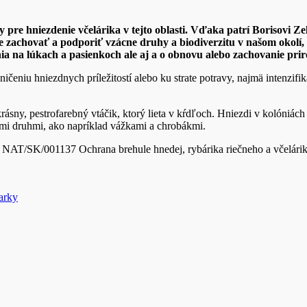
ky pre hniezdenie včelárika v tejto oblasti. Vďaka patrí Borisov
zachovať a podporiť vzácne druhy a biodiverzitu v našom okolí, m
na lúkach a pasienkoch ale aj a o obnovu alebo zachovanie prir
ničeniu hniezdnych príležitostí alebo ku strate potravy, najmä intenzif
 krásny, pestrofarebný vtáčik, ktorý lieta v kŕdľoch. Hniezdi v kolóniá
ími druhmi, ako napríklad vážkami a chrobákmi.
 NAT/SK/001137 Ochrana brehule hnedej, rybárika riečneho a včelárika
arky