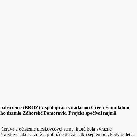
ke združenie (BROZ) v spolupráci s nadáciou Green Foundation
eho územia Záhorské Pomoravie. Projekt spočíval najmä
prava a očistenie pieskovcovej steny, ktorá bola výrazne
a Slovensku sa zdržia približne do začiatku septembra, kedy odletia