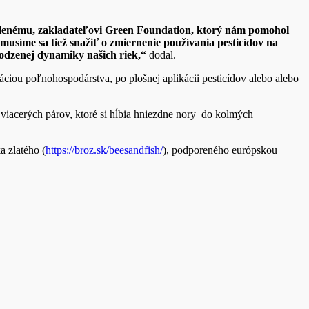
i Zelenému, zakladateľovi Green Foundation, ktorý nám pomohol
usíme sa tiež snažiť o zmiernenie používania pesticídov na
odzenej dynamiky našich riek,“
dodal.
ikáciou poľnohospodárstva, po plošnej aplikácii pesticídov alebo alebo
ch viacerých párov, ktoré si hĺbia hniezdne nory do kolmých
 zlatého (
https://broz.sk/beesandfish/
), podporeného európskou