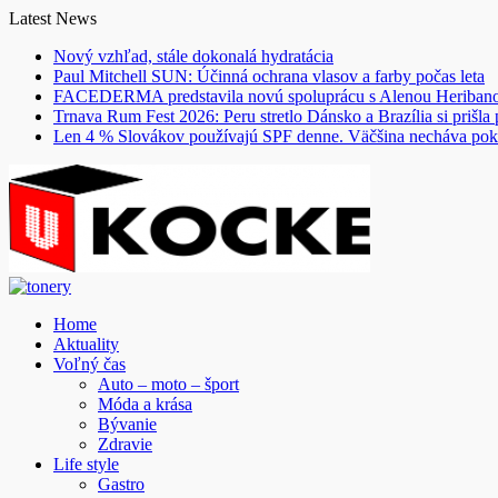
Skip
Latest News
to
Nový vzhľad, stále dokonalá hydratácia
content
Paul Mitchell SUN: Účinná ochrana vlasov a farby počas leta
FACEDERMA predstavila novú spoluprácu s Alenou Heriba
Trnava Rum Fest 2026: Peru stretlo Dánsko a Brazília si prišla
Len 4 % Slovákov používajú SPF denne. Väčšina necháva pok
Home
Aktuality
Voľný čas
Auto – moto – šport
Móda a krása
Bývanie
Zdravie
Life style
Gastro