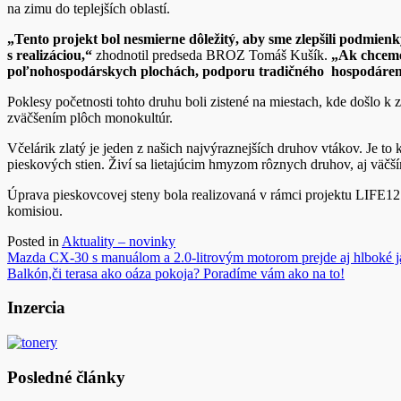
na zimu do teplejších oblastí.
„Tento projekt bol nesmierne dôležitý, aby sme zlepšili podmien
s realizáciou,“
zhodnotil predseda BROZ Tomáš Kušík.
„Ak chceme 
poľnohospodárskych plochách, podporu tradičného hospodárenia 
Poklesy početnosti tohto druhu boli zistené na miestach, kde došlo k z
zväčšením plôch monokultúr.
Včelárik zlatý je jeden z našich najvýraznejších druhov vtákov. Je to
pieskových stien. Živí sa lietajúcim hmyzom rôznych druhov, aj väčš
Úprava pieskovcovej steny bola realizovaná v rámci projektu LIFE12
komisiou.
Posted in
Aktuality – novinky
Navigácia
Mazda CX-30 s manuálom a 2.0-litrovým motorom prejde aj hlboké j
Balkón,či terasa ako oáza pokoja? Poradíme vám ako na to!
v
článku
Inzercia
Posledné články