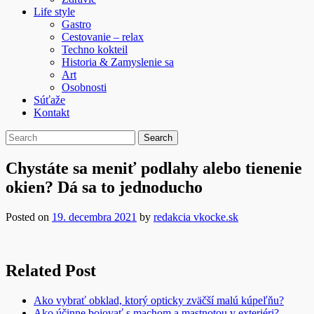
Life style
Gastro
Cestovanie – relax
Techno kokteil
Historia & Zamyslenie sa
Art
Osobnosti
Súťaže
Kontakt
Chystáte sa meniť podlahy alebo tienenie
okien? Dá sa to jednoducho
Posted on
19. decembra 2021
by
redakcia vkocke.sk
Related Post
Ako vybrať obklad, ktorý opticky zväčší malú kúpeľňu?
Ako účinne bojovať s machom a mastnotou v exteriéri?