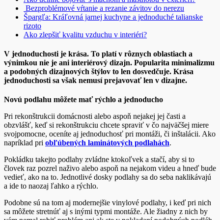
Bezproblémové vŕtanie a rezanie závitov do nerezu
Špargľa: Kráľovná jarnej kuchyne a jednoduché talianske
rizoto
Ako zlepšiť kvalitu vzduchu v interiéri?
V jednoduchosti je krása. To platí v rôznych oblastiach a
výnimkou nie je ani interiérový dizajn. Popularita minimalizmu
a podobných dizajnových štýlov to len dosvedčuje. Krása
jednoduchosti sa však nemusí prejavovať len v dizajne.
Novú podlahu môžete mať rýchlo a jednoducho
Pri rekonštrukcii domácnosti alebo aspoň nejakej jej časti a
obzvlášť, keď si rekonštrukciu chcete spraviť v čo najväčšej miere
svojpomocne, oceníte aj jednoduchosť pri montáži, či inštalácii. Ako
napríklad pri
obľúbených laminátových podlahách
.
Pokládku takejto podlahy zvládne ktokoľvek a stačí, aby si to
človek raz pozrel naživo alebo aspoň na nejakom videu a hneď bude
vedieť, ako na to. Jednotlivé dosky podlahy sa do seba naklikávajú
a ide to naozaj ľahko a rýchlo.
Podobne sú na tom aj modernejšie vinylové podlahy, i keď pri nich
sa môžete stretnúť aj s inými typmi montáže. Ale žiadny z nich by