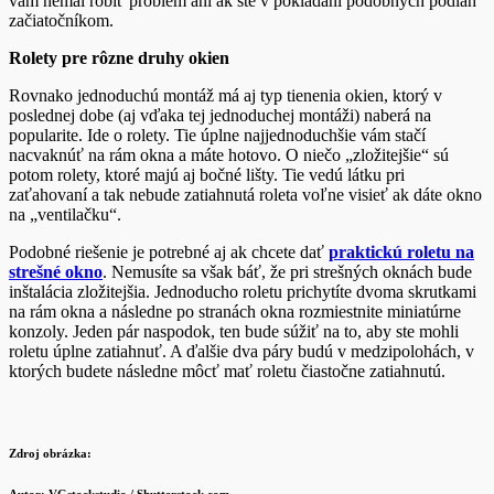
vám nemal robiť problém ani ak ste v pokladaní podobných podláh
začiatočníkom.
Rolety pre rôzne druhy okien
Rovnako jednoduchú montáž má aj typ tienenia okien, ktorý v
poslednej dobe (aj vďaka tej jednoduchej montáži) naberá na
popularite. Ide o rolety. Tie úplne najjednoduchšie vám stačí
nacvaknúť na rám okna a máte hotovo. O niečo „zložitejšie“ sú
potom rolety, ktoré majú aj bočné lišty. Tie vedú látku pri
zaťahovaní a tak nebude zatiahnutá roleta voľne visieť ak dáte okno
na „ventilačku“.
Podobné riešenie je potrebné aj ak chcete dať
praktickú roletu na
strešné okno
. Nemusíte sa však báť, že pri strešných oknách bude
inštalácia zložitejšia. Jednoducho roletu prichytíte dvoma skrutkami
na rám okna a následne po stranách okna rozmiestnite miniatúrne
konzoly. Jeden pár naspodok, ten bude súžiť na to, aby ste mohli
roletu úplne zatiahnuť. A ďalšie dva páry budú v medzipolohách, v
ktorých budete následne môcť mať roletu čiastočne zatiahnutú.
Zdroj obrázka: