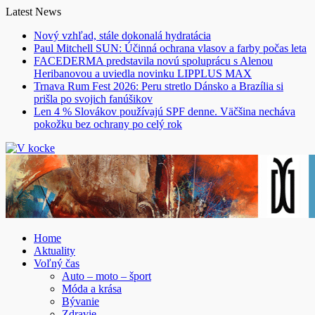
Skip
Latest News
to
Nový vzhľad, stále dokonalá hydratácia
content
Paul Mitchell SUN: Účinná ochrana vlasov a farby počas leta
FACEDERMA predstavila novú spoluprácu s Alenou
Heribanovou a uviedla novinku LIPPLUS MAX
Trnava Rum Fest 2026: Peru stretlo Dánsko a Brazília si
prišla po svojich fanúšikov
Len 4 % Slovákov používajú SPF denne. Väčšina necháva
pokožku bez ochrany po celý rok
Home
Aktuality
Voľný čas
Auto – moto – šport
Móda a krása
Bývanie
Zdravie