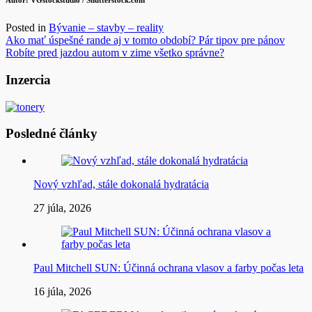
Autor:
VGstockstudio
/ Shutterstock.com
Posted in
Bývanie – stavby – reality
Navigácia
Ako mať úspešné rande aj v tomto období? Pár tipov pre pánov
Robíte pred jazdou autom v zime všetko správne?
v
článku
Inzercia
Posledné články
Nový vzhľad, stále dokonalá hydratácia
27 júla, 2026
Paul Mitchell SUN: Účinná ochrana vlasov a farby počas leta
16 júla, 2026