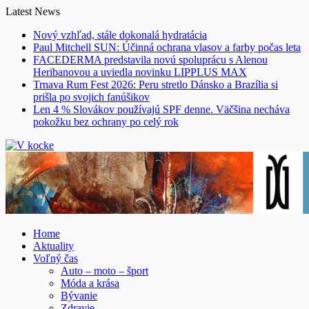
Skip
Latest News
to
Nový vzhľad, stále dokonalá hydratácia
content
Paul Mitchell SUN: Účinná ochrana vlasov a farby počas leta
FACEDERMA predstavila novú spoluprácu s Alenou
Heribanovou a uviedla novinku LIPPLUS MAX
Trnava Rum Fest 2026: Peru stretlo Dánsko a Brazília si
prišla po svojich fanúšikov
Len 4 % Slovákov používajú SPF denne. Väčšina necháva
pokožku bez ochrany po celý rok
Home
Aktuality
Voľný čas
Auto – moto – šport
Móda a krása
Bývanie
Zdravie