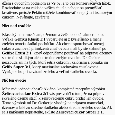
džem s ovocným podielom až
79 %,
a to bez konzervačných látok.
Rozhodnite sa na základe vašich chutí a nebojte sa premýšľať
kreatívne, pretože Pektín môžete kombinovať s repným i trstinovým
cukrom. Neváhajte, zavárajte!
Niet nad tradície
Klasickým marmeládam, džemom a želé neodolá takmer nikto.
Vďaka
Gelfixu Klasik 1:1
vyčarujete aj z kyslejšieho a menej
zrelého ovocia sladkú pochúťku. Ak chcete spotrebovať menej
cukru a zachovať prirodzenú chuť ovocia mali by ste siahnuť po
Gelfixe Extra 2:1
, ktorý odporúčame používať na prípravu džemov
so stredne sladkým alebo stredne zrelým ovocím. Dr. Oetker
nezabúda ani na tých, ktorí šetria cukrom i kalóriami a ponúka im
Gelfix Super 3:1
, ktorý maximálne zachováva chuť ovocia.
Využijete ho pri zaváraní zrelého a veľmi sladkého ovocia.
Nič len ovocie
Máte radi jednoduchosť? Ak áno, kompletná receptúra výrobku
Želírovací cukor Extra 2:1
vás presvedčí o tom, že na prípravu
skvelého džemu stačí k želírovaciemu cukru pridať len ovocie.
Tento výrobok od Dr. Oetker je vhodný na prípravu marmelád,
džemov a želé zo stredne sladkého alebo stredne zrelého ovocia. Ak
sa s kalóriami nepriatelíte, skúste
Želírovací cukor Super 3:1
,