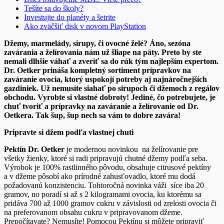
Tešíte sa do školy?
Investujte do planéty a šetrite
Ako zväčšiť disk v novom PlayStation
Džemy, marmelády, sirupy, či ovocné želé? Áno, sezóna
zavárania a želírovania nám už šliape na päty. Preto by ste
nemali dlhšie váhať a zveriť sa do rúk tým najlepším expertom.
Dr. Oetker prináša kompletný sortiment prípravkov na
zaváranie ovocia, ktorý uspokojí potreby aj najnáročnejších
gazdiniek. Už nemusíte siahať po sirupoch či džemoch z regálov
obchodu. Vyrobte si vlastné dobroty! Jediné, čo potrebujete, je
chuť tvoriť a prípravky na zaváranie a želírovanie od Dr.
Oetkera. Tak šup, šup nech sa vám to dobre zavára!
Pripravte si džem podľa vlastnej chuti
Pektín Dr. Oetker
je modernou novinkou na želírovanie pre
všetky žienky, ktoré si radi pripravujú chutné džemy podľa seba.
Výrobok je 100% rastlinného pôvodu, obsahuje citrusové pektíny
a v džeme pôsobí ako prírodné zahusťovadlo, ktoré mu dodá
požadovanú konzistenciu. Tohtoročná novinka váži síce iba 20
gramov, no poradí si až s 2 kilogramami ovocia, ku ktorému sa
pridáva 700 až 1000 gramov cukru v závislosti od zrelosti ovocia či
na preferovanom obsahu cukru v pripravovanom džeme.
Prepočítavate? Nemusíte! Pomocou Pektínu si môžete pripraviť