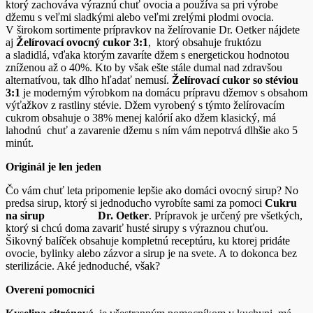
ktorý zachováva výraznú chuť ovocia a používa sa pri výrobe
džemu s veľmi sladkými alebo veľmi zrelými plodmi ovocia.
V širokom sortimente prípravkov na želírovanie Dr. Oetker nájdete
aj
Želírovací ovocný cukor 3:1
, ktorý obsahuje fruktózu
a sladidlá, vďaka ktorým zavaríte džem s energetickou hodnotou
zníženou až o 40%. Kto by však ešte stále dumal nad zdravšou
alternatívou, tak dlho hľadať nemusí.
Želírovací cukor so stéviou
3:1
je moderným výrobkom na domácu prípravu džemov s obsahom
výťažkov z rastliny stévie. Džem vyrobený s týmto želírovacím
cukrom obsahuje o 38% menej kalórií ako džem klasický, má
lahodnú chuť a zavarenie džemu s ním vám nepotrvá dlhšie ako 5
minút.
Originál je len jeden
Čo vám chuť leta pripomenie lepšie ako domáci ovocný sirup? No
predsa sirup, ktorý si jednoducho vyrobíte sami za pomoci
Cukru
na sirup Dr. Oetker
. Prípravok je určený pre všetkých,
ktorý si chcú doma zavariť husté sirupy s výraznou chuťou.
Šikovný balíček obsahuje kompletnú receptúru, ku ktorej pridáte
ovocie, bylinky alebo zázvor a sirup je na svete. A to dokonca bez
sterilizácie. Aké jednoduché, však?
Overení pomocníci