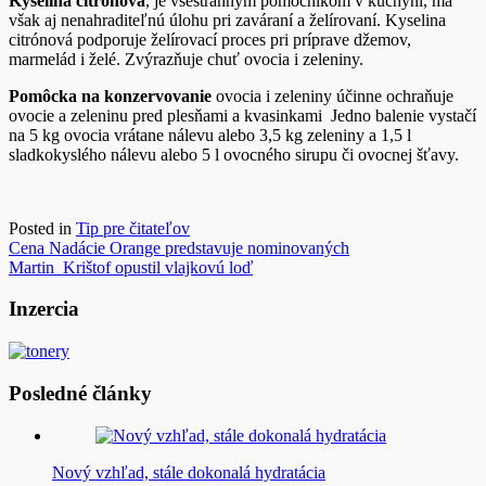
Kyselina citrónová
, je všestranným pomocníkom v kuchyni, má
však aj nenahraditeľnú úlohu pri zaváraní a želírovaní. Kyselina
citrónová podporuje želírovací proces pri príprave džemov,
marmelád i želé. Zvýrazňuje chuť ovocia i zeleniny.
Pomôcka na konzervovanie
ovocia i zeleniny účinne ochraňuje
ovocie a zeleninu pred plesňami a kvasinkami Jedno balenie vystačí
na 5 kg ovocia vrátane nálevu alebo 3,5 kg zeleniny a 1,5 l
sladkokyslého nálevu alebo 5 l ovocného sirupu či ovocnej šťavy.
Posted in
Tip pre čitateľov
Navigácia
Cena Nadácie Orange predstavuje nominovaných
Martin Krištof opustil vlajkovú loď
v
článku
Inzercia
Posledné články
Nový vzhľad, stále dokonalá hydratácia