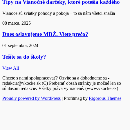
Tipy na Vianočné darčeky, ktoré potešia každého
Vianoce sú sviatky pohody a pokoja – to sa nám všetci snažia
08 marca, 2025
Dnes oslavujeme MDŽ. Viete prečo?
01 septembra, 2024
Tešíte sa do školy?
View All
Chcete s nami spolupracovať? Ozvite sa a dohodneme sa -
redakcia@vkocke.sk (C) Preberať obsah stránky je možné len so
súhlasom redakcie. Všetky práva vyhradené. (www.vkocke.sk)
Proudly powered by WordPress
|
Profitmag by
Rigorous Themes