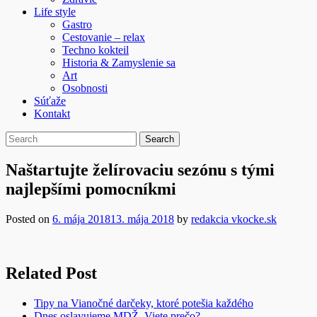
Life style
Gastro
Cestovanie – relax
Techno kokteil
Historia & Zamyslenie sa
Art
Osobnosti
Súťaže
Kontakt
Naštartujte želírovaciu sezónu s tými
najlepšími pomocníkmi
Posted on
6. mája 2018
13. mája 2018
by
redakcia vkocke.sk
Related Post
Tipy na Vianočné darčeky, ktoré potešia každého
Dnes oslavujeme MDŽ. Viete prečo?