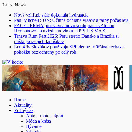
Skip
Latest News
to
Nový vzhľad, stále dokonalá hydratácia
content
Paul Mitchell SUN: Účinná ochrana vlasov a farby počas leta
FACEDERMA predstavila novú spoluprácu s Alenou
Heribanovou a uviedla novinku LIPPLUS MAX
Trnava Rum Fest 2026: Peru stretlo Dánsko a Brazília si
prišla po svojich fanúšikov
Len 4 % Slovákov používajú SPF denne. Väčšina necháva
pokožku bez ochrany po celý rok
Home
Aktuality
Voľný čas
Auto – moto – šport
Móda a krása
Bývanie
Zdravie