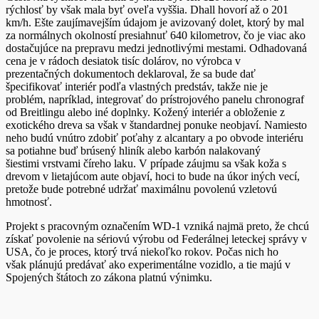
rýchlosť by však mala byť oveľa vyššia. Dhall hovorí až o 201
km/h. Ešte zaujímavejším údajom je avizovaný dolet, ktorý by mal
za normálnych okolností presiahnuť 640 kilometrov, čo je viac ako
dostačujúce na prepravu medzi jednotlivými mestami. Odhadovaná
cena je v rádoch desiatok tisíc dolárov, no výrobca v
prezentačných dokumentoch deklaroval, že sa bude dať
špecifikovať interiér podľa vlastných predstáv, takže nie je
problém, napríklad, integrovať do prístrojového panelu chronograf
od Breitlingu alebo iné doplnky. Kožený interiér a obloženie z
exotického dreva sa však v štandardnej ponuke neobjaví. Namiesto
neho budú vnútro zdobiť poťahy z alcantary a po obvode interiéru
sa potiahne buď brúsený hliník alebo karbón nalakovaný
šiestimi vrstvami číreho laku. V prípade záujmu sa však koža s
drevom v lietajúcom aute objaví, hoci to bude na úkor iných vecí,
pretože bude potrebné udržať maximálnu povolenú vzletovú
hmotnosť.
Projekt s pracovným označením WD-1 vzniká najmä preto, že chcú
získať povolenie na sériovú výrobu od Federálnej leteckej správy v
USA, čo je proces, ktorý trvá niekoľko rokov. Počas nich ho
však plánujú predávať ako experimentálne vozidlo, a tie majú v
Spojených štátoch zo zákona platnú výnimku.