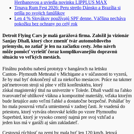
Heribanovou a uviedla novinku LIPPLUS MAX
Trnava Rum Fest 2026: Peru stretlo Dánsko a Brazília si
prišla po svojich fanúšikov
Len 4 % Slovákov používajú SPF denne. Väčšina necháva
pokožku bez ochrany po celý rok
Detroit Flying Cars je malá garážová firma. Založil ju vizionár
Sanjay Dhall, ktorý chce zmeniť tvár automobilového
priemyslu, no zatiaľ je len na začiatku cesty. Jeho návrh
môže pomôcť vyriešiť čoraz komplikovanejšiu dopravnú
situáciu vo veľkých mestách.
Finálnu podobu naberá prototyp v hangároch na letisku
Canton- Plymouth Metteatal v Michigane a v súčasnosti to vyzerá,
že by mal byť dokončený už za niekoľko mesiacov. Práce na takmer
päťmetrovom stroji sú plne v réžii konštruktéra, ktorý
získal magisterský titul na univerzite v Tolede. Dhall vsadil na ľahko
tvarovateľné uhlíkové vlákna a kompozitné materiály, vďaka ktorým
bude lietajúce auto veľmi ľahké a dostatočne bezpečné. Poháňať by
ho mala posuvná vrtuľa umiestnená v zadnej časti. Je vsadená do
priestoru, ktorý vytvára obrovské krídlo po vzore Plymouthu
Superbird, ktorý je vysoko cenený najmä pre svoj vzhľad a
jeden kus má v garáži aj sám zakladateľ.
Cestovná rýchlosť na zemi by mala byť len 120 km/h, letová