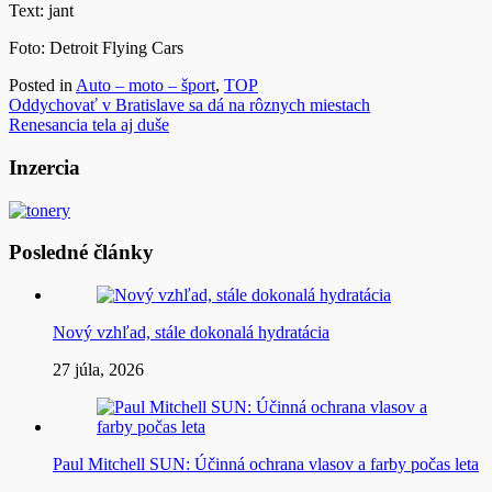
Text: jant
Foto: Detroit Flying Cars
Posted in
Auto – moto – šport
,
TOP
Navigácia
Oddychovať v Bratislave sa dá na rôznych miestach
Renesancia tela aj duše
v
článku
Inzercia
Posledné články
Nový vzhľad, stále dokonalá hydratácia
27 júla, 2026
Paul Mitchell SUN: Účinná ochrana vlasov a farby počas leta