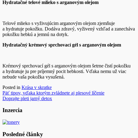
Hydratačné telové mlieko s arganovým olejom
Telové mlieko s vyživujúcim arganovým olejom zjemňuje
a hydratuje pokožku. Dodáva zdravý, vyživený vzhľad a zanecháva
pokožku hebkú a jemnú na dotyk.
Hydratačný krémový sprchovací gél s arganovým olejom
Krémový sprchovací gél s arganovým olejom šetrne čistí pokožku
a hydratuje ju pre príjemný pocit hebkosti. Vďaka nemu už viac
nebude vaša pokožka vysušená.
Posted in
Krása v skratke
Navigácia
Päť tipov, vďaka ktorým zvládnete aj plesové líčenie
Doprajte pleti jarný detox
v
článku
Inzercia
Posledné články