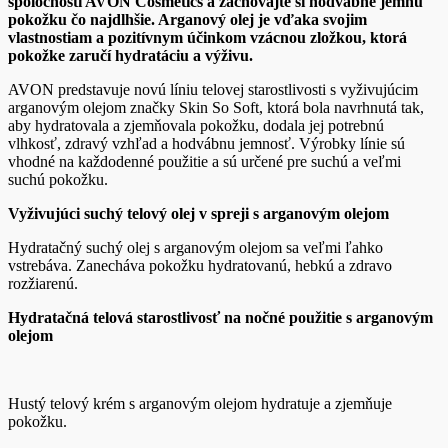
spoločnosti AVON Cosmetics a zachovajte si hodvábne jemnú
pokožku čo najdlhšie. Arganový olej je vďaka svojim
vlastnostiam a pozitívnym účinkom vzácnou zložkou, ktorá
pokožke zaručí hydratáciu a výživu.
AVON predstavuje novú líniu telovej starostlivosti s vyživujúcim
arganovým olejom značky Skin So Soft, ktorá bola navrhnutá tak,
aby hydratovala a zjemňovala pokožku, dodala jej potrebnú
vlhkosť, zdravý vzhľad a hodvábnu jemnosť. Výrobky línie sú
vhodné na každodenné použitie a sú určené pre suchú a veľmi
suchú pokožku.
Vyživujúci suchý telový olej v spreji s arganovým olejom
Hydratačný suchý olej s arganovým olejom sa veľmi ľahko
vstrebáva. Zanecháva pokožku hydratovanú, hebkú a zdravo
rozžiarenú.
Hydratačná telová starostlivosť na nočné použitie s arganovým
olejom
Hustý telový krém s arganovým olejom hydratuje a zjemňuje
pokožku.