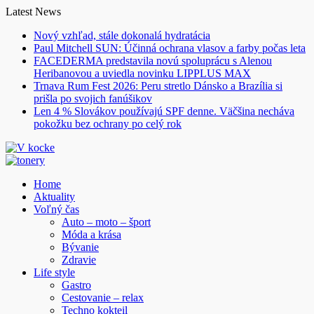
Skip
Latest News
to
Nový vzhľad, stále dokonalá hydratácia
content
Paul Mitchell SUN: Účinná ochrana vlasov a farby počas leta
FACEDERMA predstavila novú spoluprácu s Alenou
Heribanovou a uviedla novinku LIPPLUS MAX
Trnava Rum Fest 2026: Peru stretlo Dánsko a Brazília si
prišla po svojich fanúšikov
Len 4 % Slovákov používajú SPF denne. Väčšina necháva
pokožku bez ochrany po celý rok
Home
Aktuality
Voľný čas
Auto – moto – šport
Móda a krása
Bývanie
Zdravie
Life style
Gastro
Cestovanie – relax
Techno kokteil