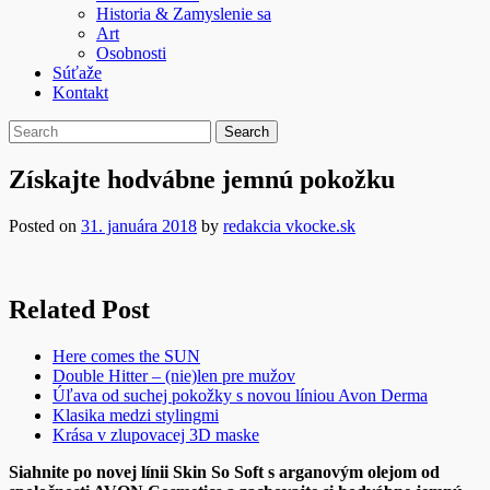
Historia & Zamyslenie sa
Art
Osobnosti
Súťaže
Kontakt
Získajte hodvábne jemnú pokožku
Posted on
31. januára 2018
by
redakcia vkocke.sk
Related Post
Here comes the SUN
Double Hitter – (nie)len pre mužov
Úľava od suchej pokožky s novou líniou Avon Derma
Klasika medzi stylingmi
Krása v zlupovacej 3D maske
Siahnite po novej línii Skin So Soft s arganovým olejom od