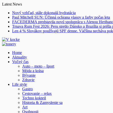
Skip
Latest News
to
Nový vzhľad, stále dokonalá hydratácia
content
Paul Mitchell SUN: Účinná ochrana vlasov a farby počas leta
FACEDERMA predstavila novú spoluprácu s Alenou Heriba
Trnava Rum Fest 2026: Peru stretlo Dánsko a Brazília si prišla
Len 4 % Slovákov používajú SPF denne. Väčšina necháva pok
Home
Aktuality
Voľný čas
Auto – moto – šport
Móda a krása
Bývanie
Zdravie
Life style
Gastro
Cestovanie – relax
Techno kokteil
Historia & Zamyslenie sa
Art
Osobnosti