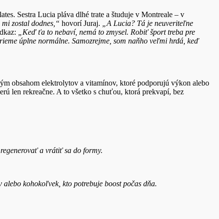
ates. Sestra Lucia pláva dlhé trate a študuje v Montreale – v
 mi zostal dodnes,“
hovorí Juraj.
„A Lucia? Tá je neuveriteľne
odkaz:
„Keď ťa to nebaví, nemá to zmysel. Robiť šport treba pre
berieme úplne normálne. Samozrejme, som naňho veľmi hrdá, keď
eným obsahom elektrolytov a vitamínov, ktoré podporujú výkon alebo
erú len rekreačne. A to všetko s chuťou, ktorá prekvapí, bez
 regenerovať a vrátiť sa do formy.
ov alebo kohokoľvek, kto potrebuje boost počas dňa.