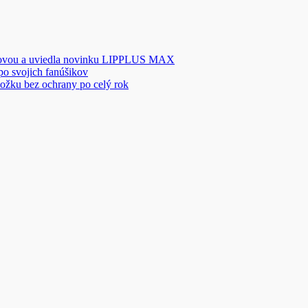
novou a uviedla novinku LIPPLUS MAX
 po svojich fanúšikov
ožku bez ochrany po celý rok