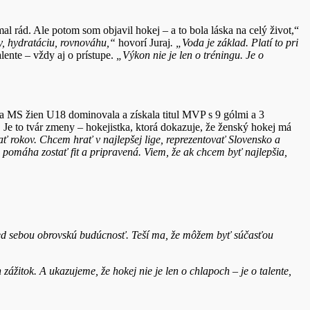
l rád. Ale potom som objavil hokej – a to bola láska na celý život,“
y, hydratáciu, rovnováhu,“
hovorí Juraj
. „Voda je základ. Platí to pri
lente – vždy aj o prístupe.
„Výkon nie je len o tréningu. Je o
Na MS žien U18 dominovala a získala titul MVP s 9 gólmi a 3
Je to tvár zmeny – hokejistka, ktorá dokazuje, že ženský hokej má
ť rokov. Chcem hrať v najlepšej lige, reprezentovať Slovensko a
pomáha zostať fit a pripravená. Viem, že ak chcem byť najlepšia,
pred sebou obrovskú budúcnosť. Teší ma, že môžem byť súčasťou
n zážitok. A ukazujeme, že hokej nie je len o chlapoch – je o talente,