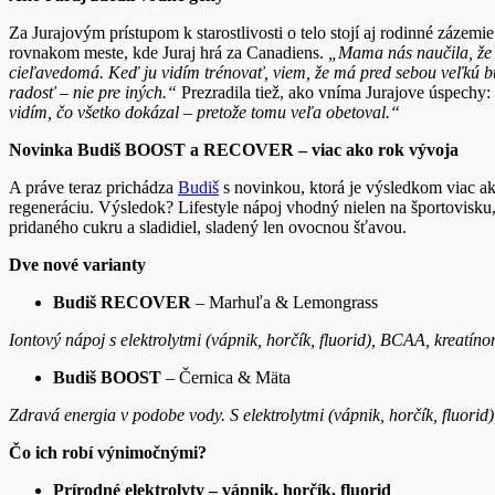
Za Jurajovým prístupom k starostlivosti o telo stojí aj rodinné zázemi
rovnakom meste, kde Juraj hrá za Canadiens.
„Mama nás naučila, že t
cieľavedomá. Keď ju vidím trénovať, viem, že má pred sebou veľkú 
radosť – nie pre iných.“
Prezradila tiež, ako vníma Jurajove úspechy:
vidím, čo všetko dokázal – pretože tomu veľa obetoval.“
Novinka Budiš BOOST a RECOVER – viac ako rok vývoja
A práve teraz prichádza
Budiš
s novinkou, ktorá je výsledkom viac ak
regeneráciu. Výsledok? Lifestyle nápoj vhodný nielen na športovisku, 
pridaného cukru a sladidiel, sladený len ovocnou šťavou.
Dve nové varianty
Budiš RECOVER
– Marhuľa & Lemongrass
Iontový nápoj s elektrolytmi (vápnik, horčík, fluorid), BCAA, kreatín
Budiš BOOST
– Černica & Mäta
Zdravá energia v podobe vody. S elektrolytmi (vápnik, horčík, fluori
Čo ich robí výnimočnými?
Prírodné elektrolyty – vápnik, horčík, fluorid