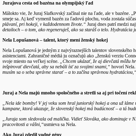
Jurajova cesta od bazéna na olympijský ľad
Málokto vie, že Juraj Slafkovský začínal nie na ľade, ale v bazéne. „
smeje sa. Aj keď vymenil bazén za ľadovú plochu, voda zostala súčas
plávaní, pri hokeji, v každodennom živote.“
Juraj dnes patrí medzi naj
detailoch – o tom, ako regeneruješ, ako sa staráš o telo. Hydratácia j
Nela Lopušanová – talent, ktorý mení ženský hokej
Nela Lopušanová je jedným z najvýraznejších talentov slovenského ho
asistenciami. Zahraničné médiá ju označujú ako „ženskú verziu Conno
svoje miesto na veľkej scéne.
„Chcem ukázať, že aj dievčatá môžu hra
inšpirovať dievčatá, aby sa nebáli ísť za svojimi snami,“
hovorí Nela. 
musím sa o seba správne starať – a to začína správnou hydratáciou,
Juraj a Nela majú mnoho spoločného a stretli sa aj pri točení r
„Nela ide bomby! V jej veku som hral juniorský hokej a ona už láme 
kampane, ktorá ukazuje, že slovenský hokej má budúcnosť – a tá budú
„Juraja som sledovala od malička. Vidieť Slováka, ako dominuje v N
pracovitosti a vášni,“
usmieva sa Nela.
Ako Juraj zdedil vodné gény