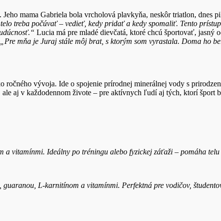
e. Jeho mama Gabriela bola vrcholová plavkyňa, neskôr triatlon, dnes pil
elo treba počúvať – vedieť, kedy pridať a kedy spomaliť. Tento prístup
budúcnosť.“
Lucia má pre mladé dievčatá, ktoré chcú športovať, jasný 
„
Pre mňa je Juraj stále môj brat, s ktorým som vyrastala. Doma ho 
o ročného vývoja. Ide o spojenie prírodnej minerálnej vody s prirodz
ale aj v každodennom živote – pre aktívnych ľudí aj tých, ktorí šport b
om a vitamínmi. Ideálny po tréningu alebo fyzickej záťaži – pomáha telu
d), guaranou, L-karnitínom a vitamínmi. Perfektná pre vodičov, študent