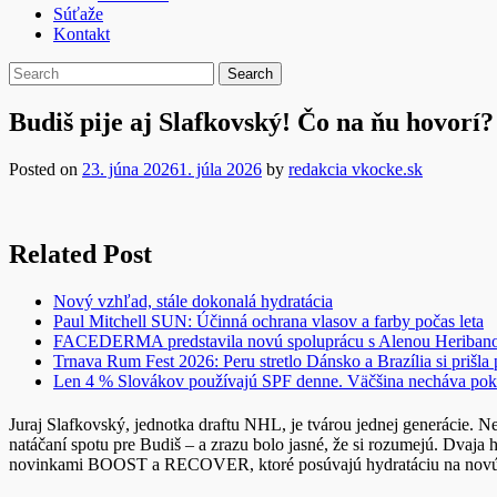
Súťaže
Kontakt
Budiš pije aj Slafkovský! Čo na ňu hovorí?
Posted on
23. júna 2026
1. júla 2026
by
redakcia vkocke.sk
Related Post
Nový vzhľad, stále dokonalá hydratácia
Paul Mitchell SUN: Účinná ochrana vlasov a farby počas leta
FACEDERMA predstavila novú spoluprácu s Alenou Heriba
Trnava Rum Fest 2026: Peru stretlo Dánsko a Brazília si prišla
Len 4 % Slovákov používajú SPF denne. Väčšina necháva pok
Juraj Slafkovský, jednotka draftu NHL, je tvárou jednej generácie. 
natáčaní spotu pre Budiš – a zrazu bolo jasné, že si rozumejú. Dvaja ho
novinkami BOOST a RECOVER, ktoré posúvajú hydratáciu na novú úr