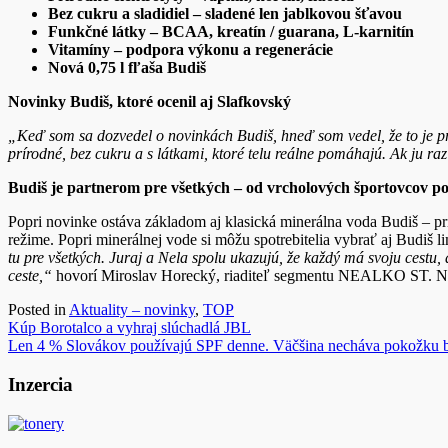
Bez cukru a sladidiel – sladené len jablkovou šťavou
Funkčné látky – BCAA, kreatín / guarana, L-karnitín
Vitamíny – podpora výkonu a regenerácie
Nová 0,75 l fľaša Budiš
Novinky Budiš, ktoré ocenil aj Slafkovský
„Keď som sa dozvedel o novinkách Budiš, hneď som vedel, že to je 
prírodné, bez cukru a s látkami, ktoré telu reálne pomáhajú. Ak ju raz 
Budiš je partnerom pre všetkých – od vrcholových športovcov p
Popri novinke ostáva základom aj klasická minerálna voda Budiš – pr
režime. Popri minerálnej vode si môžu spotrebitelia vybrať aj Budiš
tu pre všetkých. Juraj a Nela spolu ukazujú, že každý má svoju cestu
ceste,“
hovorí Miroslav Horecký, riaditeľ segmentu NEALKO ST. 
Posted in
Aktuality – novinky
,
TOP
Navigácia
Kúp Borotalco a vyhraj slúchadlá JBL
Len 4 % Slovákov používajú SPF denne. Väčšina necháva pokožku b
v
článku
Inzercia