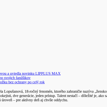
novou a uviedla novinku LIPPLUS MAX
 po svojich fanúšikov
ožku bez ochrany po celý rok
Nela Lopušanová, 18-ročný fenomén, ktorého zahraničie nazýva „ženskou
kejisti, dve generácie, jeden prístup. Talent nestačí – dôležité je, ako 
oveň – pre aktívny deň aj chvíle oddychu.