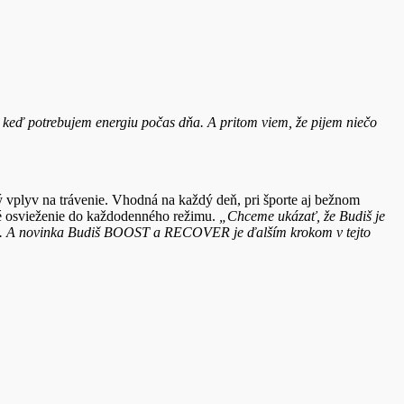
keď potrebujem energiu počas dňa. A pritom viem, že pijem niečo
ý vplyv na trávenie. Vhodná na každý deň, pri športe aj bežnom
ké osvieženie do každodenného režimu.
„Chceme ukázať, že Budiš je
atáciu. A novinka Budiš BOOST a RECOVER je ďalším krokom v tejto