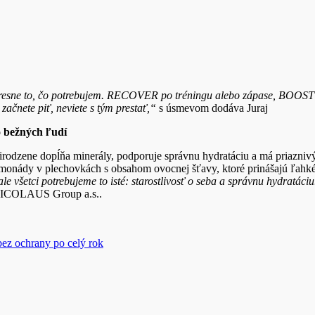
presne to, čo potrebujem. RECOVER po tréningu alebo zápase, BOOST 
začnete piť, neviete s tým prestať,“
s úsmevom dodáva Juraj
o bežných ľudí
irodzene dopĺňa minerály, podporuje správnu hydratáciu a má priazniv
 limonády v plechovkách s obsahom ovocnej šťavy, ktoré prinášajú ľah
, ale všetci potrebujeme to isté: starostlivosť o seba a správnu hydr
NICOLAUS Group a.s..
ez ochrany po celý rok