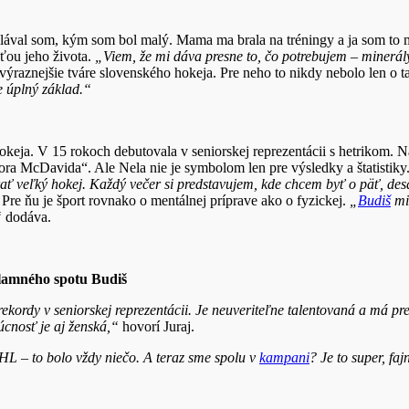
Plával som, kým som bol malý. Mama ma brala na tréningy a ja som to ma
ťou jeho života.
„Viem, že mi dáva presne to, čo potrebujem – minerál
výraznejšie tváre slovenského hokeja. Pre neho to nikdy nebolo len o ta
e úplný základ.“
keja. V 15 rokoch debutovala v seniorskej reprezentácii s hetrikom. 
ra McDavida“. Ale Nela nie je symbolom len pre výsledky a štatistiky. 
ť veľký hokej. Každý večer si predstavujem, kde chcem byť o päť, desa
Pre ňu je šport rovnako o mentálnej príprave ako o fyzickej.
„
Budiš
mi 
“
dodáva.
eklamného spotu Budiš
rekordy v seniorskej reprezentácii. Je neuveriteľne talentovaná a má 
cnosť je aj ženská,“
hovorí Juraj.
HL – to bolo vždy niečo. A teraz sme spolu v
kampani
? Je to super, faj