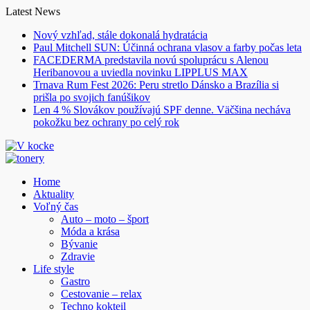
Skip
Latest News
to
Nový vzhľad, stále dokonalá hydratácia
content
Paul Mitchell SUN: Účinná ochrana vlasov a farby počas leta
FACEDERMA predstavila novú spoluprácu s Alenou
Heribanovou a uviedla novinku LIPPLUS MAX
Trnava Rum Fest 2026: Peru stretlo Dánsko a Brazília si
prišla po svojich fanúšikov
Len 4 % Slovákov používajú SPF denne. Väčšina necháva
pokožku bez ochrany po celý rok
Home
Aktuality
Voľný čas
Auto – moto – šport
Móda a krása
Bývanie
Zdravie
Life style
Gastro
Cestovanie – relax
Techno kokteil