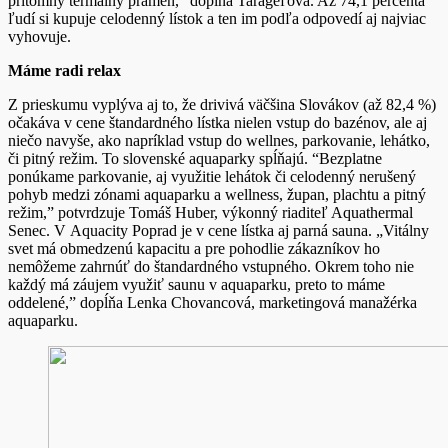
prítomný termálny prameň,“ dopĺňa Tarageľová. Až 74,1 percenta
ľudí si kupuje celodenný lístok a ten im podľa odpovedí aj najviac
vyhovuje.
Máme radi relax
Z prieskumu vyplýva aj to, že drivivá väčšina Slovákov (až 82,4 %)
očakáva v cene štandardného lístka nielen vstup do bazénov, ale aj
niečo navyše, ako napríklad vstup do wellnes, parkovanie, lehátko,
či pitný režim. To slovenské aquaparky spĺňajú. “Bezplatne
ponúkame parkovanie, aj využitie lehátok či celodenný nerušený
pohyb medzi zónami aquaparku a wellness, župan, plachtu a pitný
režim,” potvrdzuje Tomáš Huber, výkonný riaditeľ Aquathermal
Senec. V Aquacity Poprad je v cene lístka aj parná sauna. „Vitálny
svet má obmedzenú kapacitu a pre pohodlie zákazníkov ho
nemôžeme zahrnúť do štandardného vstupného. Okrem toho nie
každý má záujem využiť saunu v aquaparku, preto to máme
oddelené,” dopĺňa Lenka Chovancová, marketingová manažérka
aquaparku.