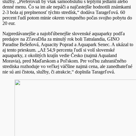
služby. „Preferovali by však samoobsluhu s teplými jedlami alebo
denné menu. Čo sa im ale nepáči a najčastejšie hodnotili známkami
2-3 bola aj preplnenosť týchto stredísk,“ dodáva Tarageľová. 60
percent ľudí potom minie okrem vstupného počas svojho pobytu do
20 eur.
Najpredávanejšie a najobľúbenejšie slovenské aquaparky podľa
predajov na ZľavaDňa za minulý rok boli Tatralandia, GINO
Paradise Bešeňová, Aquacity Poprad a Aquapark Senec. A ukázal to
aj tento prieskum. „Až 54,9 percenta ľudí si volí slovenské
aquaparky, z okolitých krajín vedie Česko (najmä Aqualand
Moravia), pred Maďarskom a Poľskom. Pre voľbu zahraničného
strediska rozhoduje vo veľkej väčšine najmä cena, ale zanedbateľné
nie sú ani čistota, služby, či atrakcie,“ doplnila Tarageľová.