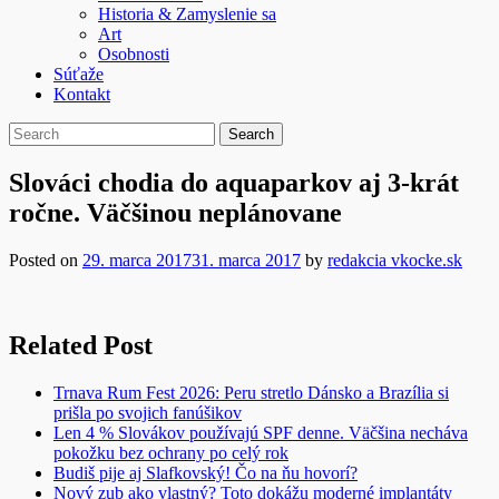
Historia & Zamyslenie sa
Art
Osobnosti
Súťaže
Kontakt
Slováci chodia do aquaparkov aj 3-krát
ročne. Väčšinou neplánovane
Posted on
29. marca 2017
31. marca 2017
by
redakcia vkocke.sk
Related Post
Trnava Rum Fest 2026: Peru stretlo Dánsko a Brazília si
prišla po svojich fanúšikov
Len 4 % Slovákov používajú SPF denne. Väčšina necháva
pokožku bez ochrany po celý rok
Budiš pije aj Slafkovský! Čo na ňu hovorí?
Nový zub ako vlastný? Toto dokážu moderné implantáty