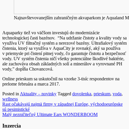
Najnavštevovanejším zahraničným akvaparkom je Aqualand Mor
Aquaparky tiež vo väčšom investujú do modernizácie
technologickej časti bazénov. “Na udržanie čistoty a kvality vody sa
využíva UV filtračný systém a nerezové bazény. Ultrafialový systém
čistenia, ktorý sa využíva v AquaCity je rovnaký, aký sa používa
v priemysle pri čistení pitnej vody, čo garantuje čistotu a bezpečnosť
vody. UV systém čistenia ničí všetky potenciálne škodlivé baktérie,
ale zachováva obsah základných solí a minerálov a vyrovnané PH
vody,” dopĺňa Chovancová.
Online prieskum sa uskutočnil na vzorke 3-tisíc respondentov na
prelome februára a marca 2017.
Posted in
Aktuality – novinky
Tagged
dovolenka
,
prieskum
,
voda
,
wellness
Navigácia
Rast očakávajú najmä firmy v západnej Európe, východoeurópske
sú pesimistické
v
Malý nezničiteľný Ultimate Ears WONDERBOOM
článku
Inzercia