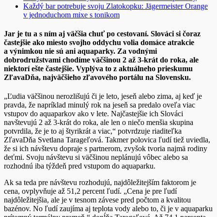
Každý bar potrebuje svoju Zlatokopku: Jägermeister Orange
v jednoduchom mixe s tonikom
Jar je tu a s ním aj väčšia chuť po cestovaní. Slováci si čoraz
častejšie ako miesto svojho oddychu volia domáce atrakcie
a výnimkou nie sú ani aquaparky. Za vodnými
dobrodružstvami chodíme väčšinou 2 až 3-krát do roka, ale
niektorí ešte častejšie. Vyplýva to z aktuálneho prieskumu
ZľavaDňa, najväčšieho zľavového portálu na Slovensku.
„Ľudia väčšinou nerozlišujú či je leto, jeseň alebo zima, aj keď je
pravda, že napríklad minulý rok na jeseň sa predalo oveľa viac
vstupov do aquaparkov ako v lete. Najčastejšie ich Slováci
navštevujú 2 až 3-krát do roka, ale len o niečo menšia skupina
potvrdila, že je to aj štyrikrát a viac,“ potvrdzuje riaditeľka
ZľavaDňa Svetlana Tarageľová. Takmer polovica ľudí tiež uviedla,
že si ich návštevu dopraje s partnerom, zvyšok tvoria najmä rodiny
deťmi. Svoju návštevu si väčšinou neplánujú vôbec alebo sa
rozhodnú iba týždeň pred vstupom do aquaparku.
Ak sa teda pre návštevu rozhodujú, najdôležitejším faktorom je
cena, ovplyvňuje až 51,2 percent ľudí. „Cena je pre ľudí
najdôležitejšia, ale je v tesnom závese pred počtom a kvalitou
bazénov. No ľudí zaujíma aj teplota vody alebo to, či je v aquaparku