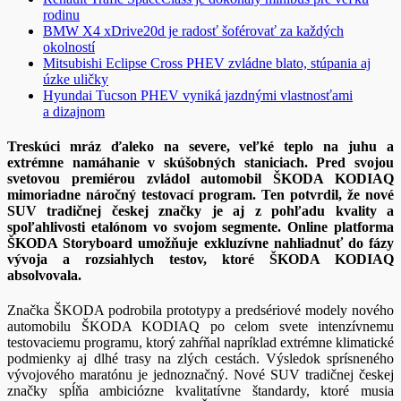
rodinu
BMW X4 xDrive20d je radosť šoférovať za každých
okolností
Mitsubishi Eclipse Cross PHEV zvládne blato, stúpania aj
úzke uličky
Hyundai Tucson PHEV vyniká jazdnými vlastnosťami
a dizajnom
Treskúci mráz ďaleko na severe, veľké teplo na juhu a
extrémne namáhanie v skúšobných staniciach. Pred svojou
svetovou premiérou zvládol automobil ŠKODA KODIAQ
mimoriadne náročný testovací program. Ten potvrdil, že nové
SUV tradičnej českej značky je aj z pohľadu kvality a
spoľahlivosti etalónom vo svojom segmente. Online platforma
ŠKODA Storyboard umožňuje exkluzívne nahliadnuť do fázy
vývoja a rozsiahlych testov, ktoré ŠKODA KODIAQ
absolvovala.
Značka ŠKODA podrobila prototypy a predsériové modely nového
automobilu ŠKODA KODIAQ po celom svete intenzívnemu
testovaciemu programu, ktorý zahŕňal napríklad extrémne klimatické
podmienky aj dlhé trasy na zlých cestách. Výsledok sprísneného
vývojového maratónu je jednoznačný. Nové SUV tradičnej českej
značky spĺňa ambiciózne kvalitatívne štandardy, ktoré musia