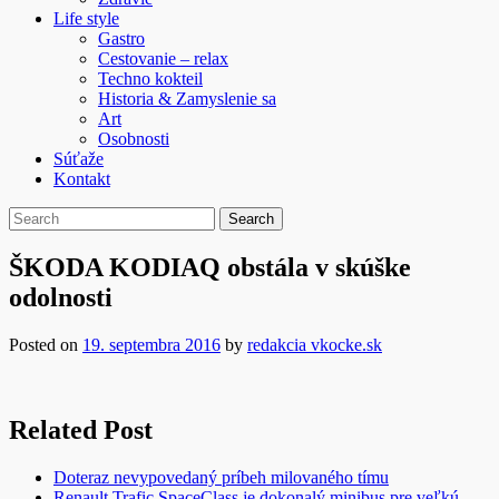
Life style
Gastro
Cestovanie – relax
Techno kokteil
Historia & Zamyslenie sa
Art
Osobnosti
Súťaže
Kontakt
ŠKODA KODIAQ obstála v skúške
odolnosti
Posted on
19. septembra 2016
by
redakcia vkocke.sk
Related Post
Doteraz nevypovedaný príbeh milovaného tímu
Renault Trafic SpaceClass je dokonalý minibus pre veľkú