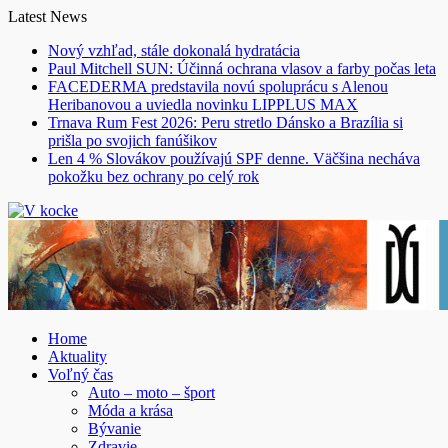
Skip
Latest News
to
Nový vzhľad, stále dokonalá hydratácia
content
Paul Mitchell SUN: Účinná ochrana vlasov a farby počas leta
FACEDERMA predstavila novú spoluprácu s Alenou
Heribanovou a uviedla novinku LIPPLUS MAX
Trnava Rum Fest 2026: Peru stretlo Dánsko a Brazília si
prišla po svojich fanúšikov
Len 4 % Slovákov používajú SPF denne. Väčšina necháva
pokožku bez ochrany po celý rok
Home
Aktuality
Voľný čas
Auto – moto – šport
Móda a krása
Bývanie
Zdravie