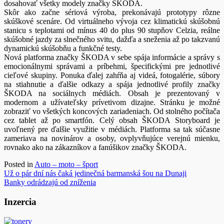
dosahovať všetky modely značky ŠKODA.
Skôr ako začne sériová výroba, prekonávajú prototypy rôzne
skúškové scenáre. Od virtuálneho vývoja cez klimatickú skúšobnú
stanicu s teplotami od mínus 40 do plus 90 stupňov Celzia, reálne
skúšobné jazdy za slnečného svitu, dažďa a sneženia až po takzvanú
dynamickú skúšobňu a funkčné testy.
Nová platforma značky ŠKODA v sebe spája informácie a správy s
emocionálnymi správami a príbehmi, špecifickými pre jednotlivé
cieľové skupiny. Ponuka ďalej zahŕňa aj videá, fotogalérie, súbory
na stiahnutie a ďalšie odkazy a spája jednotlivé profily značky
ŠKODA na sociálnych médiách. Obsah je prezentovaný v
modernom a užívateľsky prívetivom dizajne. Stránku je možné
zobraziť vo všetkých koncových zariadeniach. Od stolného počítača
cez tablet až po smartfón. Celý obsah ŠKODA Storyboard je
uvoľnený pre ďalšie využitie v médiách. Platforma sa tak súčasne
zameriava na novinárov a osoby, ovplyvňujúce verejnú mienku,
rovnako ako na zákazníkov a fanúšikov značky ŠKODA.
Posted in
Auto – moto – šport
Navigácia
Už o pár dní nás čaká jedinečná barmanská šou na Dunaji
Banky odrádzajú od zníženia
v
článku
Inzercia