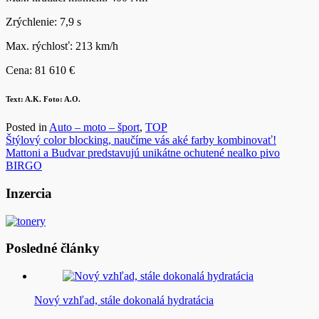
Zrýchlenie: 7,9 s
Max. rýchlosť: 213 km/h
Cena: 81 610 €
Text: A.K. Foto: A.O.
Posted in
Auto – moto – šport
,
TOP
Navigácia
Štýlový color blocking, naučíme vás aké farby kombinovať!
Mattoni a Budvar predstavujú unikátne ochutené nealko pivo
v
BIRGO
článku
Inzercia
Posledné články
Nový vzhľad, stále dokonalá hydratácia