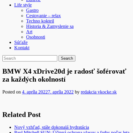
Life style
Gastro
Cestovanie – relax
Techno kokteil
Historia & Zamyslenie sa
Art
Osobnosti
Súťaže
Kontakt
BMW X4 xDrive20d je radosť šoférovať
za každých okolností
Posted on
4. apríla 2022
7. apríla 2022
by
redakcia vkocke.sk
Related Post
Nový vzhľad, stále dokonalá hydratácia
Paul Mitchell SUN: Účinná ochrana vlasov a farby počas leta