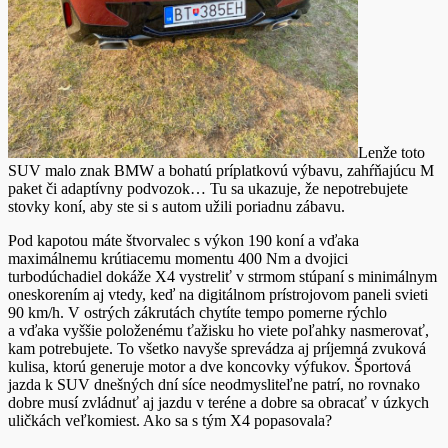
Lenže toto
SUV malo znak BMW a bohatú príplatkovú výbavu, zahŕňajúcu M
paket či adaptívny podvozok… Tu sa ukazuje, že nepotrebujete
stovky koní, aby ste si s autom užili poriadnu zábavu.
Pod kapotou máte štvorvalec s výkon 190 koní a vďaka
maximálnemu krútiacemu momentu 400 Nm a dvojici
turbodúchadiel dokáže X4 vystreliť v strmom stúpaní s minimálnym
oneskorením aj vtedy, keď na digitálnom prístrojovom paneli svieti
90 km/h. V ostrých zákrutách chytíte tempo pomerne rýchlo
a vďaka vyššie položenému ťažisku ho viete poľahky nasmerovať,
kam potrebujete. To všetko navyše sprevádza aj príjemná zvuková
kulisa, ktorú generuje motor a dve koncovky výfukov. Športová
jazda k SUV dnešných dní síce neodmysliteľne patrí, no rovnako
dobre musí zvládnuť aj jazdu v teréne a dobre sa obracať v úzkych
uličkách veľkomiest. Ako sa s tým X4 popasovala?