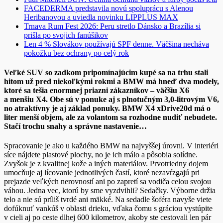
FACEDERMA predstavila novú spoluprácu s Alenou
Heribanovou a uviedla novinku LIPPLUS MAX
Trnava Rum Fest 2026: Peru stretlo Dánsko a Brazília si
prišla po svojich fanúšikov
Len 4 % Slovákov používajú SPF denne. Väčšina necháva
pokožku bez ochrany po celý rok
Veľké SUV so zadkom pripomínajúcim kupé sa na trhu stali
hitom už pred niekoľkými rokmi a BMW má hneď dva modely,
ktoré sa tešia enormnej priazni zákazníkov – väčšiu X6
a menšiu X4. Obe sú v ponuke aj s plnotučným 3,0-litrovým V6,
no atraktívny je aj základ ponuky. BMW X4 xDrive20d má o
liter menší objem, ale za volantom sa rozhodne nudiť nebudete.
Stačí trochu snahy a správne nastavenie…
Spracovanie je ako u každého BMW na najvyššej úrovni. V interiéri
síce nájdete plastové plochy, no je ich málo a pôsobia solídne.
Zvyšok je z kvalitnej kože a iných materiálov. Prvotriedny dojem
umocňuje aj lícovanie jednotlivých častí, ktoré nezavŕzgajú pri
prejazde veľkých nerovností ani po zapretí sa vodiča celou svojou
váhou. Jedna vec, ktorú by sme vyzdvihli? Sedačky. Výborne držia
telo a nie sú príliš tvrdé ani mäkké. Na sedadle šoféra navyše viete
dofúknuť vankúš v oblasti drieku, vďaka čomu s gráciou vystúpite
v cieli aj po ceste dlhej 600 kilometrov, akoby ste cestovali len pár