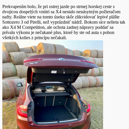
Prekvapením bolo, že pri ostrej jazde po strmej horskej ceste s
dvojicou dospelých vnútri sa X4 nestalo nenásytným požieračom
nafty. Reálne viete na tomto úseku skôr zlikvidovať lepivé plášte
Sottozero 3 od Pirelli, než vyprázdniť nádrž. Bokom síce nelieta tak
ako X4 M Competition, ale ochota zadnej nápravy poddať sa
prívalu výkonu je nečakané plus, ktoré by ste od auta s pohon
všetkých kolies z princípu nečakali.