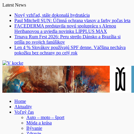
Skip
Latest News
to
Nový vzhľad, stále dokonalá hydratácia
content
Paul Mitchell SUN: Účinná ochrana vlasov a farby počas leta
FACEDERMA predstavila novú spoluprácu s Alenou
Heribanovou a uviedla novinku LIPPLUS MAX
Trnava Rum Fest 2026: Peru stretlo Dánsko a Brazília si
prišla po svojich fanúšikov
Len 4 % Slovákov používajú SPF denne. Väčšina necháva
pokožku bez ochrany po celý rok
Home
Aktuality
Voľný čas
Auto – moto – šport
Móda a krása
Bývanie
Zdravie