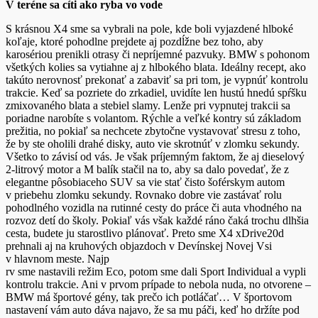
V teréne sa cíti ako ryba vo vode
S krásnou X4 sme sa vybrali na pole, kde boli vyjazdené hlboké
koľaje, ktoré pohodlne prejdete aj pozdĺžne bez toho, aby
karosériou prenikli otrasy či nepríjemné pazvuky. BMW s pohonom
všetkých kolies sa vytiahne aj z hlbokého blata. Ideálny recept, ako
takúto nerovnosť prekonať a zabaviť sa pri tom, je vypnúť kontrolu
trakcie. Keď sa pozriete do zrkadiel, uvidíte len hustú hnedú spŕšku
zmixovaného blata a stebiel slamy. Lenže pri vypnutej trakcii sa
poriadne narobíte s volantom. Rýchle a veľké kontry sú základom
prežitia, no pokiaľ sa nechcete zbytočne vystavovať stresu z toho,
že by ste oholili drahé disky, auto vie skrotnúť v zlomku sekundy.
Všetko to závisí od vás. Je však príjemným faktom, že aj dieselový
2-litrový motor a M balík stačil na to, aby sa dalo povedať, že z
elegantne pôsobiaceho SUV sa vie stať čisto šoférskym autom
v priebehu zlomku sekundy. Rovnako dobre vie zastávať rolu
pohodlného vozidla na rutinné cesty do práce či auta vhodného na
rozvoz detí do školy. Pokiaľ vás však každé ráno čaká trochu dlhšia
cesta, budete ju starostlivo plánovať. Preto sme X4 xDrive20d
prehnali aj na kruhových objazdoch v Devínskej Novej Vsi
v hlavnom meste. Najp
rv sme nastavili režim Eco, potom sme dali Sport Individual a vypli
kontrolu trakcie. Ani v prvom prípade to nebola nuda, no otvorene –
BMW má športové gény, tak prečo ich potláčať… V športovom
nastavení vám auto dáva najavo, že sa mu páči, keď ho držíte pod