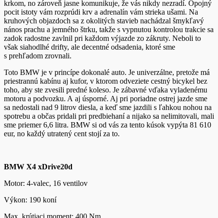
krkom, no zároveň jasne komunikuje, že vás nikdy nezradí. Opojný
pocit istoty vám rozprúdi krv a adrenalín vám strieka ušami. Na
kruhových objazdoch sa z okolitých stavieb nachádzal šmykľavý
nános prachu a jemného štrku, takže s vypnutou kontrolou trakcie sa
zadok radostne zavlnil pri každom výjazde zo zákruty. Neboli to
však siahodlhé drifty, ale decentné odsadenia, ktoré sme
s prehľadom zrovnali.
Toto BMW je v princípe dokonalé auto. Je univerzálne, pretože má
priestrannú kabínu aj kufor, v ktorom odveziete cestný bicykel bez
toho, aby ste zvesili predné koleso. Je zábavné vďaka vyladenému
motoru a podvozku. A aj úsporné. Aj pri poriadne ostrej jazde sme
sa nedostali nad 9 litrov diesla, a keď sme jazdili s ľahkou nohou na
spotrebu a občas pridali pri predbiehaní a nijako sa nelimitovali, mali
sme priemer 6,6 litra. BMW si od vás za tento kúsok vypýta 81 610
eur, no každý utratený cent stojí za to.
BMW X4 xDrive20d
Motor: 4-valec, 16 ventilov
Výkon: 190 koní
Max. krútiaci moment: 400 Nm