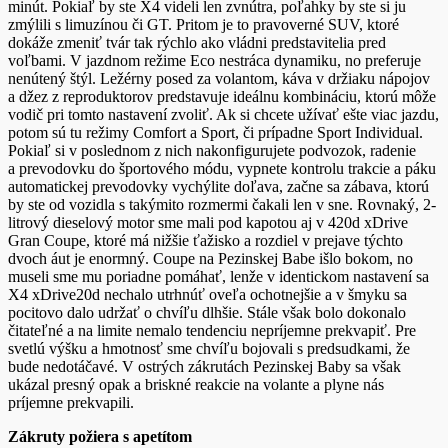
minút. Pokiaľ by ste X4 videli len zvnútra, poľahky by ste si ju
zmýlili s limuzínou či GT. Pritom je to pravoverné SUV, ktoré
dokáže zmeniť tvár tak rýchlo ako vládni predstavitelia pred
voľbami. V jazdnom režime Eco nestráca dynamiku, no preferuje
nenútený štýl. Ležérny posed za volantom, káva v držiaku nápojov
a džez z reproduktorov predstavuje ideálnu kombináciu, ktorú môže
vodič pri tomto nastavení zvoliť. Ak si chcete užívať ešte viac jazdu,
potom sú tu režimy Comfort a Sport, či prípadne Sport Individual.
Pokiaľ si v poslednom z nich nakonfigurujete podvozok, radenie
a prevodovku do športového módu, vypnete kontrolu trakcie a páku
automatickej prevodovky vychýlite doľava, začne sa zábava, ktorú
by ste od vozidla s takýmito rozmermi
čakali len v sne. Rovnaký, 2-
litrový dieselový motor sme mali pod kapotou aj v 420d xDrive
Gran Coupe, ktoré má nižšie ťažisko a rozdiel v prejave týchto
dvoch áut je enormný. Coupe na Pezinskej Babe išlo bokom, no
museli sme mu poriadne pomáhať, lenže v identickom nastavení sa
X4 xDrive20d nechalo utrhnúť oveľa ochotnejšie a v šmyku sa
pocitovo dalo udržať o chvíľu dlhšie. Stále však bolo dokonalo
čitateľné a na limite nemalo tendenciu nepríjemne prekvapiť. Pre
svetlú výšku a hmotnosť sme chvíľu bojovali s predsudkami, že
bude nedotáčavé. V ostrých zákrutách Pezinskej Baby sa však
ukázal presný opak a briskné reakcie na volante a plyne nás
príjemne prekvapili.
Zákruty požiera s apetítom