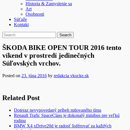
Historia & Zamyslenie sa
Art
Osobnosti
Súťaže
Kontakt
ŠKODA BIKE OPEN TOUR 2016 tento
víkend v prostredí jedinečných
Súľovských vrchov.
Posted on
23. júna 2016
by
redakcia vkocke.sk
Related Post
Doteraz nevypovedaný príbeh milovaného tímu
Renault Trafic SpaceClass je dokonalý minibus pre veľkú
rodinu
BMW X4 xDrive20d je radosť šoférovať za každých