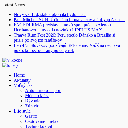
Skip
Latest News
to
Nový vzhľad, stále dokonalá hydratácia
content
Paul Mitchell SUN: Účinná ochrana vlasov a farby počas leta
FACEDERMA predstavila novú spoluprácu s Alenou
Heribanovou a uviedla novinku LIPPLUS MAX
Trnava Rum Fest 2026: Peru stretlo Dánsko a Brazília si
prišla po svojich fanúšikov
Len 4 % Slovákov používajú SPF denne. Väčšina necháva
pokožku bez ochrany po celý rok
Home
Aktuality
Voľný čas
Auto – moto – šport
Móda a krása
Bývanie
Zdravie
Life style
Gastro
Cestovanie – relax
Techno kokteil