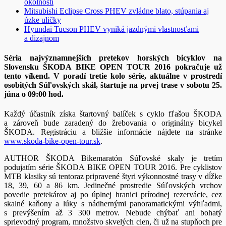
okolností
Mitsubishi Eclipse Cross PHEV zvládne blato, stúpania aj
úzke uličky
Hyundai Tucson PHEV vyniká jazdnými vlastnosťami
a dizajnom
Séria najvýznamnejších pretekov horských bicyklov na
Slovensku ŠKODA BIKE OPEN TOUR 2016 pokračuje už
tento víkend. V poradí tretie kolo série, aktuálne v prostredí
osobitých Súľovských skál, štartuje na prvej trase v sobotu 25.
júna o 09:00 hod.
Každý účastník získa štartovný balíček s cyklo fľašou ŠKODA
a zároveň bude zaradený do žrebovania o originálny bicykel
ŠKODA. Registráciu a bližšie informácie nájdete na stránke
www.skoda-bike-open-tour.sk
.
AUTHOR ŠKODA Bikemaratón Súľovské skaly je tretím
podujatím série ŠKODA BIKE OPEN TOUR 2016. Pre cyklistov
MTB klasiky sú tentoraz pripravené štyri výkonnostné trasy v dĺžke
18, 39, 60 a 86 km. Jedinečné prostredie Súľovských vrchov
povedie pretekárov aj po úplnej hranici prírodnej rezervácie, cez
skalné kaňony a lúky s nádhernými panoramatickými výhľadmi,
s prevýšením až 3 300 metrov. Nebude chýbať ani bohatý
sprievodný program, množstvo skvelých cien, či už na stupňoch pre