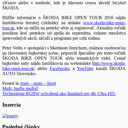
víťazov alebo v tombole, kde je hlavnou cenou skvelý bicykel
ŠKODA.
Bližšie informácie o ŠKODA BIKE OPEN TOUR 2016 nájdu
fanúšikovia horskej cyklistiky na stránke
www.skoda-bike-open-
tour.sk
, kde sa môžu na preteky série aj registrovať. Aktuálny ročník
ponúkne šesť pretekov od apríla do septembra, vrátane množstva
sprievodných akcií, súťaží a programu pre celú rodinu.
Peter Velits v spolupráci s Martinom Imrichom, známou osobnosťou
na slovenskej bajkerskej scéne, pripravili špeciálne pre tento ročník
ŠKODA BIKE OPEN TOUR sériu tematických videí. Cenné
bajkerské rady nájdu fanúšikovia na webstránke
http://www.skoda-
bike-open-tour.sk/
alebo
Facebooku
a
YouTube
kanáli ŠKODA
AUTO Slovensko.
Posted in
Auto – moto – šport
Navigácia
Muži, buďte mužní!
Technológia RGBW schválená ako štandard pre 4K Ultra HD.
v
článku
Inzercia
Posledné články