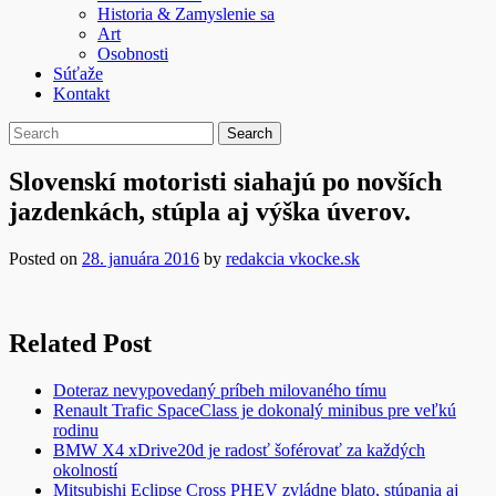
Historia & Zamyslenie sa
Art
Osobnosti
Súťaže
Kontakt
Slovenskí motoristi siahajú po novších
jazdenkách, stúpla aj výška úverov.
Posted on
28. januára 2016
by
redakcia vkocke.sk
Related Post
Doteraz nevypovedaný príbeh milovaného tímu
Renault Trafic SpaceClass je dokonalý minibus pre veľkú
rodinu
BMW X4 xDrive20d je radosť šoférovať za každých
okolností
Mitsubishi Eclipse Cross PHEV zvládne blato, stúpania aj