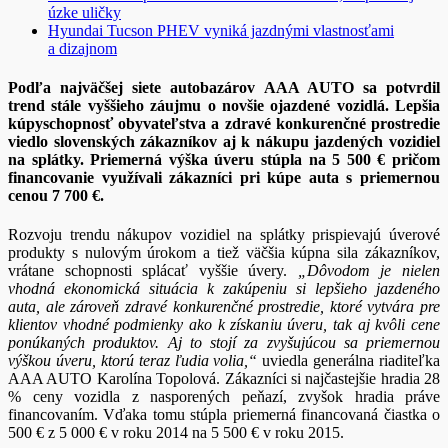
úzke uličky
Hyundai Tucson PHEV vyniká jazdnými vlastnosťami
a dizajnom
Podľa najväčšej siete autobazárov AAA AUTO sa potvrdil
trend stále vyššieho záujmu o novšie ojazdené vozidlá. Lepšia
kúpyschopnosť obyvateľstva a zdravé konkurenčné prostredie
viedlo slovenských zákazníkov aj k nákupu jazdených vozidiel
na splátky. Priemerná výška úveru stúpla na 5 500 € pričom
financovanie využívali zákazníci pri kúpe auta s priemernou
cenou 7 700 €.
Rozvoju trendu nákupov vozidiel na splátky prispievajú úverové
produkty s nulovým úrokom a tiež väčšia kúpna sila zákazníkov,
vrátane schopnosti splácať vyššie úvery.
„Dôvodom je nielen
vhodná ekonomická situácia k zakúpeniu si lepšieho jazdeného
auta, ale zároveň zdravé konkurenčné prostredie, ktoré vytvára pre
klientov vhodné podmienky ako k získaniu úveru, tak aj kvôli cene
ponúkaných produktov. Aj to stojí za zvyšujúcou sa priemernou
výškou úveru, ktorú teraz ľudia volia,“
uviedla generálna riaditeľka
AAA AUTO Karolína Topolová. Zákazníci si najčastejšie hradia 28
% ceny vozidla z nasporených peňazí, zvyšok hradia práve
financovaním. Vďaka tomu stúpla priemerná financovaná čiastka o
500 € z 5 000 € v roku 2014 na 5 500 € v roku 2015.