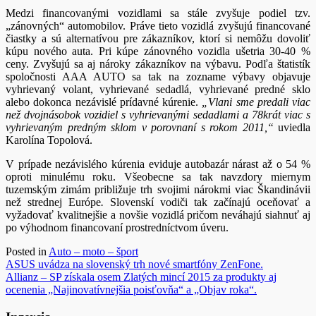
Medzi financovanými vozidlami sa stále zvyšuje podiel tzv.
„zánovných“ automobilov. Práve tieto vozidlá zvyšujú financované
čiastky a sú alternatívou pre zákazníkov, ktorí si nemôžu dovoliť
kúpu nového auta. Pri kúpe zánovného vozidla ušetria 30-40 %
ceny. Zvyšujú sa aj nároky zákazníkov na výbavu. Podľa štatistík
spoločnosti AAA AUTO sa tak na zozname výbavy objavuje
vyhrievaný volant, vyhrievané sedadlá, vyhrievané predné sklo
alebo dokonca nezávislé prídavné kúrenie.
„Vlani sme predali viac
než dvojnásobok vozidiel s vyhrievanými sedadlami a 78krát viac s
vyhrievaným predným sklom v porovnaní s rokom 2011,“
uviedla
Karolína Topolová.
V prípade nezávislého kúrenia eviduje autobazár nárast až o 54 %
oproti minulému roku. Všeobecne sa tak navzdory miernym
tuzemským zimám približuje trh svojimi nárokmi viac Škandinávii
než strednej Európe
.
Slovenskí vodiči tak začínajú oceňovať a
vyžadovať kvalitnejšie a novšie vozidlá pričom neváhajú siahnuť aj
po výhodnom financovaní prostredníctvom úveru.
Posted in
Auto – moto – šport
Navigácia
ASUS uvádza na slovenský trh nové smartfóny ZenFone.
Allianz – SP získala osem Zlatých mincí 2015 za produkty aj
v
ocenenia „Najinovatívnejšia poisťovňa“ a „Objav roka“.
článku