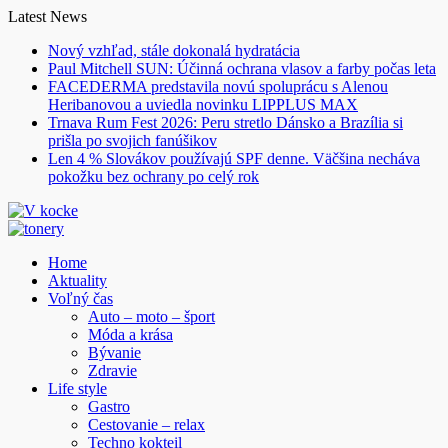
Skip
Latest News
to
Nový vzhľad, stále dokonalá hydratácia
content
Paul Mitchell SUN: Účinná ochrana vlasov a farby počas leta
FACEDERMA predstavila novú spoluprácu s Alenou
Heribanovou a uviedla novinku LIPPLUS MAX
Trnava Rum Fest 2026: Peru stretlo Dánsko a Brazília si
prišla po svojich fanúšikov
Len 4 % Slovákov používajú SPF denne. Väčšina necháva
pokožku bez ochrany po celý rok
Home
Aktuality
Voľný čas
Auto – moto – šport
Móda a krása
Bývanie
Zdravie
Life style
Gastro
Cestovanie – relax
Techno kokteil