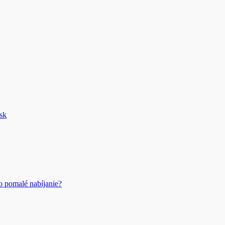
sk
o pomalé nabíjanie?