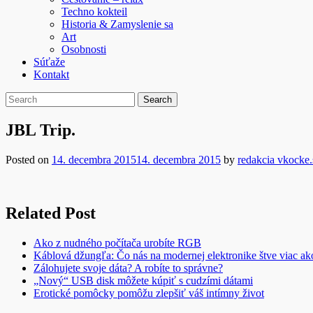
Techno kokteil
Historia & Zamyslenie sa
Art
Osobnosti
Súťaže
Kontakt
JBL Trip.
Posted on
14. decembra 2015
14. decembra 2015
by
redakcia vkocke.
Related Post
Ako z nudného počítača urobíte RGB
Káblová džungľa: Čo nás na modernej elektronike štve viac ak
Zálohujete svoje dáta? A robíte to správne?
„Nový“ USB disk môžete kúpiť s cudzími dátami
Erotické pomôcky pomôžu zlepšiť váš intímny život