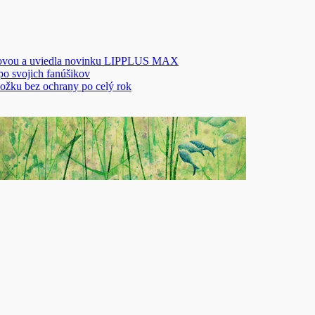
novou a uviedla novinku LIPPLUS MAX
 po svojich fanúšikov
ožku bez ochrany po celý rok