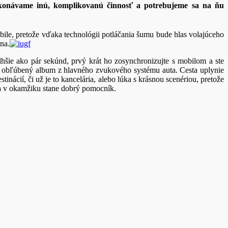
konávame inú, komplikovanú činnosť a potrebujeme sa na ňu
bile, pretože vďaka technológii potláčania šumu bude hlas volajúceho
na.
hšie ako pár sekúnd, prvý krát ho zosynchronizujte s mobilom a ste
te obľúbený album z hlavného zvukového systému auta. Cesta uplynie
nácií, či už je to kancelária, alebo lúka s krásnou scenériou, pretože
sa v okamžiku stane dobrý pomocník.