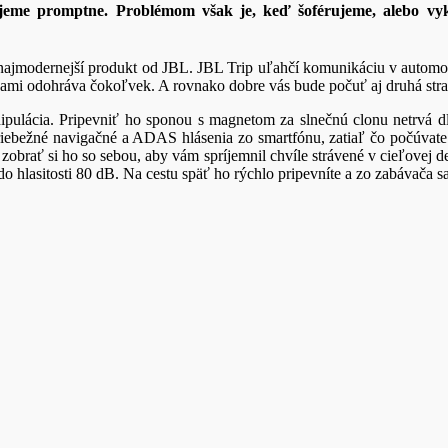
ujeme promptne. Problémom však je, keď šoférujeme, alebo vy
ad najmodernejší produkt od JBL. JBL Trip uľahčí komunikáciu v automo
nami odohráva čokoľvek. A rovnako dobre vás bude počuť aj druhá stra
ipulácia. Pripevniť ho sponou s magnetom za slnečnú clonu netrvá dl
 priebežné navigačné a ADAS hlásenia zo smartfónu, zatiaľ čo počúva
rať si ho so sebou, aby vám spríjemnil chvíle strávené v cieľovej desti
 hlasitosti 80 dB. Na cestu späť ho rýchlo pripevníte a zo zabávača 