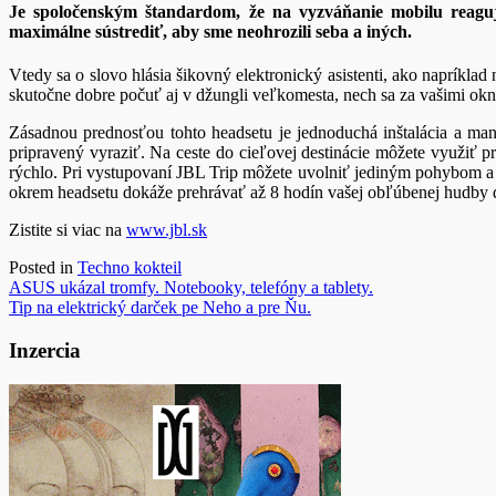
Je spoločenským štandardom, že na vyzváňanie mobilu reag
maximálne sústrediť, aby sme neohrozili seba a iných.
Vtedy sa o slovo hlásia šikovný elektronický asistenti, ako napríkl
skutočne dobre počuť aj v džungli veľkomesta, nech sa za vašimi ok
Zásadnou prednosťou tohto headsetu je jednoduchá inštalácia a man
pripravený vyraziť. Na ceste do cieľovej destinácie môžete využiť
rýchlo. Pri vystupovaní JBL Trip môžete uvolniť jediným pohybom a zob
okrem headsetu dokáže prehrávať až 8 hodín vašej obľúbenej hudby do
Zistite si viac na
www.jbl.sk
Posted in
Techno kokteil
Navigácia
ASUS ukázal tromfy. Notebooky, telefóny a tablety.
Tip na elektrický darček pe Neho a pre Ňu.
v
článku
Inzercia