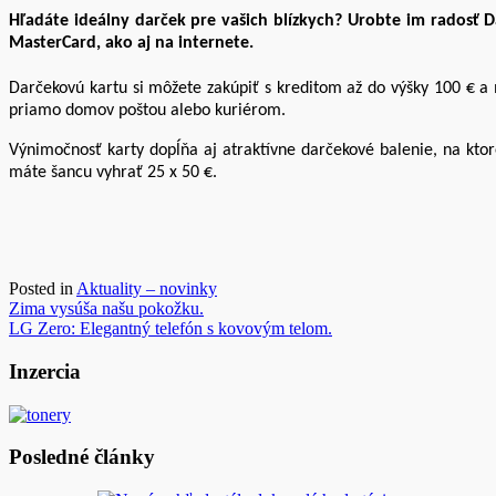
Hľadáte ideálny darček pre vašich blízkych? Urobte im radosť 
MasterCard, ako aj na internete.
Darčekovú kartu si môžete zakúpiť s kreditom až do výšky 100 € 
priamo domov poštou alebo kuriérom.
Výnimočnosť karty dopĺňa aj atraktívne darčekové balenie, na ktor
máte šancu vyhrať 25 x 50 €.
Posted in
Aktuality – novinky
Navigácia
Zima vysúša našu pokožku.
LG Zero: Elegantný telefón s kovovým telom.
v
článku
Inzercia
Posledné články