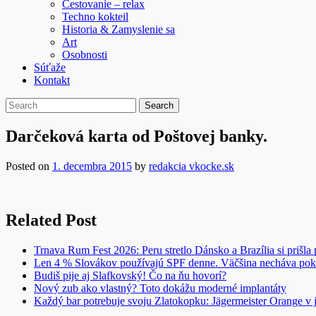
Cestovanie – relax
Techno kokteil
Historia & Zamyslenie sa
Art
Osobnosti
Súťaže
Kontakt
Darčeková karta od Poštovej banky.
Posted on
1. decembra 2015
by
redakcia vkocke.sk
Related Post
Trnava Rum Fest 2026: Peru stretlo Dánsko a Brazília si prišla
Len 4 % Slovákov používajú SPF denne. Väčšina necháva pok
Budiš pije aj Slafkovský! Čo na ňu hovorí?
Nový zub ako vlastný? Toto dokážu moderné implantáty
Každý bar potrebuje svoju Zlatokopku: Jägermeister Orange 