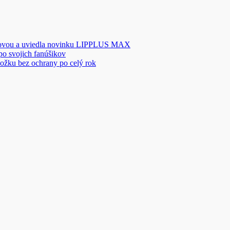
novou a uviedla novinku LIPPLUS MAX
 po svojich fanúšikov
ožku bez ochrany po celý rok