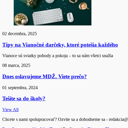
02 decembra, 2025
Tipy na Vianočné darčeky, ktoré potešia každého
Vianoce sú sviatky pohody a pokoja – to sa nám všetci snažia
08 marca, 2025
Dnes oslavujeme MDŽ. Viete prečo?
01 septembra, 2024
Tešíte sa do školy?
View All
Chcete s nami spolupracovať? Ozvite sa a dohodneme sa - redakcia@