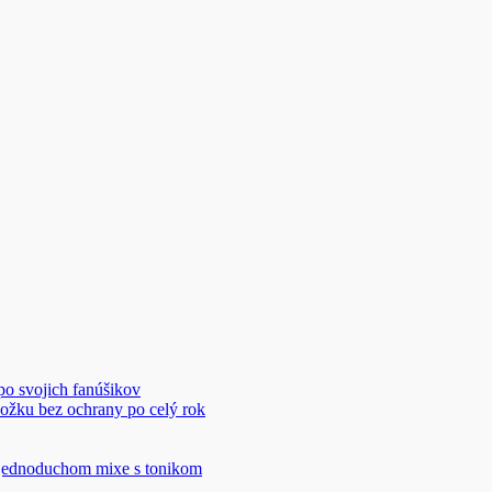
 po svojich fanúšikov
ožku bez ochrany po celý rok
v jednoduchom mixe s tonikom