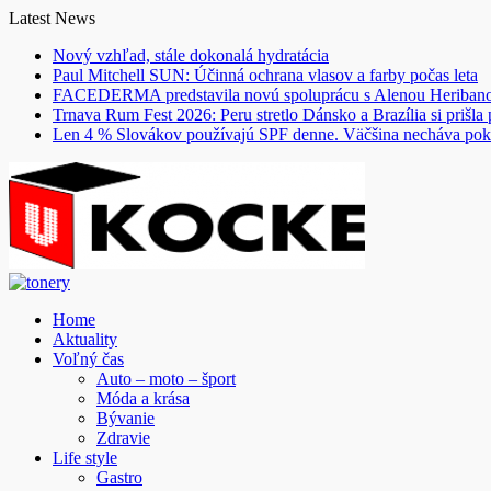
Skip
Latest News
to
Nový vzhľad, stále dokonalá hydratácia
content
Paul Mitchell SUN: Účinná ochrana vlasov a farby počas leta
FACEDERMA predstavila novú spoluprácu s Alenou Heriba
Trnava Rum Fest 2026: Peru stretlo Dánsko a Brazília si prišla
Len 4 % Slovákov používajú SPF denne. Väčšina necháva pok
Home
Aktuality
Voľný čas
Auto – moto – šport
Móda a krása
Bývanie
Zdravie
Life style
Gastro