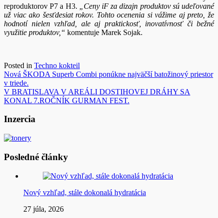
reproduktorov P7 a H3.
„Ceny iF za dizajn produktov sú udeľované
už viac ako šesťdesiat rokov. Tohto ocenenia si vážime aj preto, že
hodnotí nielen vzhľad, ale aj praktickosť, inovatívnosť či bežné
využitie produktov,“
komentuje Marek Sojak.
Posted in
Techno kokteil
Navigácia
Nová ŠKODA Superb Combi ponúkne najväčší batožinový priestor
v triede.
v
V BRATISLAVA V AREÁLI DOSTIHOVEJ DRÁHY SA
článku
KONAL 7.ROČNÍK GURMAN FEST.
Inzercia
Posledné články
Nový vzhľad, stále dokonalá hydratácia
27 júla, 2026