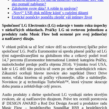
ako pomalé nabíjanie?
Zálohujete svoje dáta? A robíte to správne?
„Nový“ USB disk môžete kúpiť s cudzími dátami
Erotické pomôcky pomôžu zlepšiť váš intímny život
Spoločnosť LG Electronics (LG) oslavuje v tomto roku úspechy
v niekoľkých oblastiach. Práčky LG sú svetovou jednotkou a
produkty radu Music Flow boli ocenené pre svoj jedinečný
a nadčasový dizajn.
V oblasti práčok sa už šesť rokov drží na celosvetovej špičke práve
spoločnosť LG. Podľa Euromonitor sú spredu plnené práčky od LG
tými najpredávanejšími na globálnom trhu a celkový podiel tvorí
14,7 percenta (Euromonitor International Limited: kategória Práčky,
maloobchodné predaje podľa objemu 2014). Výnimku tvorí USA,
kde si LG drží túto pozíciu už osem po sebe nasledujúcich rokov.
Zákazníci oceňujú hlavne inovácie ako napríklad Direct Drive
motor, vďaka ktorému sú práčky výkonnejšie, užšie a stabilnejšie.
Novinkou je aj technológia TurboWash™, ktorá výrazne skracuje
dobu prania a zefektívňuje celý proces.
Audio produkty z dielne spoločnosti LG vynikajú nielen skvelým
zvukom, ale aj nadčasovým dizajnom. Práve ten ocenili porotcovia
iF DESIGN AWARD a Red Dot Design Award u produktov radu
Music Flow – bezdrôtového SoundBar HS9 a bezdrôtových