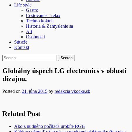
Life style
Gastro
Cestovanie – relax
Techno kokteil
Historia & Zamyslenie sa
Art
Osobnosti
Súťaže
Kontakt
Globálny úspech LG electronics v oblasti
dizajnu.
Posted on
21. júna 2015
by
redakcia vkocke.sk
Related Post
Ako z nudného počítača urobíte RGB
Káblová džungľa: Čo nás na modernej elektronike štve viac