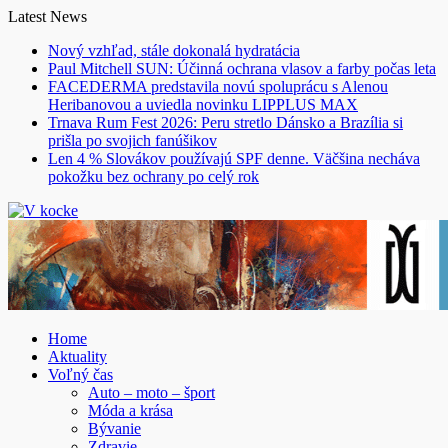
Skip
Latest News
to
Nový vzhľad, stále dokonalá hydratácia
content
Paul Mitchell SUN: Účinná ochrana vlasov a farby počas leta
FACEDERMA predstavila novú spoluprácu s Alenou
Heribanovou a uviedla novinku LIPPLUS MAX
Trnava Rum Fest 2026: Peru stretlo Dánsko a Brazília si
prišla po svojich fanúšikov
Len 4 % Slovákov používajú SPF denne. Väčšina necháva
pokožku bez ochrany po celý rok
Home
Aktuality
Voľný čas
Auto – moto – šport
Móda a krása
Bývanie
Zdravie