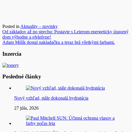
Posted in
Aktuality – novinky
Navigácia
Od základov až po strechu: Postavte s Leierom energeticky úsporný
dom výhodne a efektívne!
v
Adam Mišík dostal nakladačku a teraz hrá všetkými farbami.
článku
Inzercia
Posledné články
Nový vzhľad, stále dokonalá hydratácia
27 júla, 2026