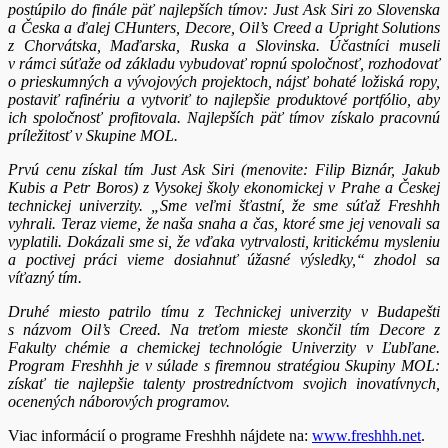
postúpilo do finále päť najlepších tímov: Just Ask Siri zo Slovenska
a Česka a ďalej CHunters, Decore, Oil’s Creed a Upright Solutions
z Chorvátska, Maďarska, Ruska a Slovinska. Účastníci museli
v rámci súťaže od základu vybudovať ropnú spoločnosť, rozhodovať
o prieskumných a vývojových projektoch, nájsť bohaté ložiská ropy,
postaviť rafinériu a vytvoriť to najlepšie produktové portfólio, aby
ich spoločnosť profitovala. Najlepších päť tímov získalo pracovnú
príležitosť v Skupine MOL.
Prvú cenu získal tím Just Ask Siri (menovite: Filip Biznár, Jakub
Kubis a Petr Boros) z Vysokej školy ekonomickej v Prahe a Českej
technickej univerzity. „Sme veľmi šťastní, že sme súťaž Freshhh
vyhrali. Teraz vieme, že naša snaha a čas, ktoré sme jej venovali sa
vyplatili. Dokázali sme si, že vďaka vytrvalosti, kritickému mysleniu
a poctivej práci vieme dosiahnuť úžasné výsledky,“ zhodol sa
víťazný tím.
Druhé miesto patrilo tímu z Technickej univerzity v Budapešti
s názvom Oil’s Creed. Na treťom mieste skončil tím Decore z
Fakulty chémie a chemickej technológie Univerzity v Ľubľane.
Program Freshhh je v súlade s firemnou stratégiou Skupiny MOL:
získať tie najlepšie talenty prostredníctvom svojich inovatívnych,
ocenených náborových programov.
Viac informácií o programe Freshhh nájdete na:
www.freshhh.net
.