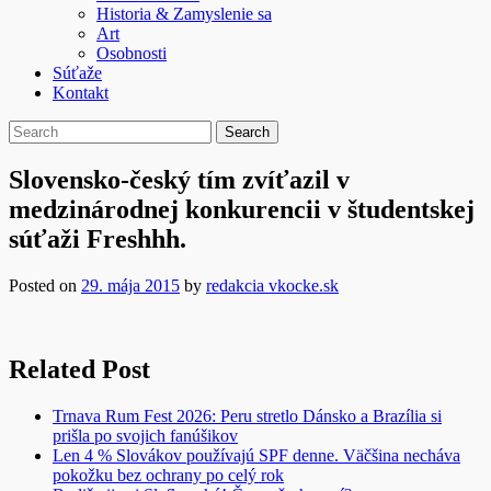
Historia & Zamyslenie sa
Art
Osobnosti
Súťaže
Kontakt
Slovensko-český tím zvíťazil v
medzinárodnej konkurencii v študentskej
súťaži Freshhh.
Posted on
29. mája 2015
by
redakcia vkocke.sk
Related Post
Trnava Rum Fest 2026: Peru stretlo Dánsko a Brazília si
prišla po svojich fanúšikov
Len 4 % Slovákov používajú SPF denne. Väčšina necháva
pokožku bez ochrany po celý rok