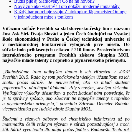
Budiš pije aj Slafkovský! Čo na ňu hovorí?
Nový zub ako vlastný? Toto dokážu moderné implantáty
Každý bar potrebuje svoju Zlatokopku: Jägermeister Orange
v jednoduchom mixe s tonikom
Víťazom súťaže Freshhh sa stal slovensko-český tím s názvom
Just Ask Siri. Dvaja Slováci a jeden Čech študujúci na Vysokej
škole ekonomickej v Prahe a Českej technickej univerzite si
v medzinárodnej konkurencii vybojovali prvé miesto. Do
súťaže bolo prihlásených celkovo 2 210 tímov. Prostredníctvom
interaktívneho programu Freshhh získava Skupina MOL
najväčšie mladé talenty z ropného a plynárenského priemyslu.
„Blahoželáme trom najlepším tímom k ich víťazstvu v súťaži
Freshhh 2015. Rada by som poďakovala všetkým účastníkom za ich
snahu počas súťaže. Je neuveriteľné, ako sa mladí študenti
popasovali s náročnými úlohami, vždy s novým, skvelým riešením.
Vynikajúce výsledky účastníkov a počet žiadostí nám potvrdzuje, že
je to správny spôsob, ako získavať tie najlepšie talenty z ropného
a plynárenského priemyslu,“ povedala Zdravka Demeter Bubalo,
viceprezidentka pre ľudské zdroje Skupiny MOL.
Študenti z rôznych odborov od chemického inžinierstva až po
matematiku čelili reálnym výzvam v súťaži pozostávajúcej z troch
kôl. Súťaž vyvrcholila 28. mája počas finále v Budapešti. Tento rok