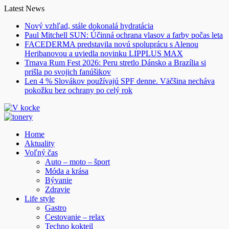
Skip
Latest News
to
Nový vzhľad, stále dokonalá hydratácia
content
Paul Mitchell SUN: Účinná ochrana vlasov a farby počas leta
FACEDERMA predstavila novú spoluprácu s Alenou
Heribanovou a uviedla novinku LIPPLUS MAX
Trnava Rum Fest 2026: Peru stretlo Dánsko a Brazília si
prišla po svojich fanúšikov
Len 4 % Slovákov používajú SPF denne. Väčšina necháva
pokožku bez ochrany po celý rok
Home
Aktuality
Voľný čas
Auto – moto – šport
Móda a krása
Bývanie
Zdravie
Life style
Gastro
Cestovanie – relax
Techno kokteil