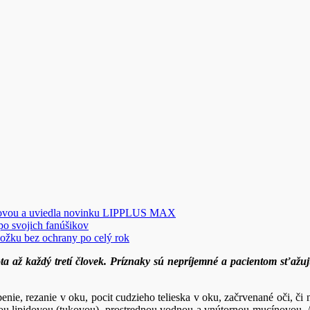
novou a uviedla novinku LIPPLUS MAX
 po svojich fanúšikov
ožku bez ochrany po celý rok
ivota až každý tretí človek. Príznaky sú nepríjemné a pacientom sťaž
enie, rezanie v oku, pocit cudzieho telieska v oku, začrvenané oči, či
šou lipidovou (tukovou), prostrednou vodnou a vnútornou mucínovou. A