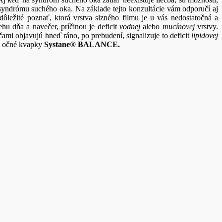
p syndrómu suchého oka. Na základe tejto konzultácie vám odporučí aj
ôležité poznať, ktorá vrstva slzného filmu je u vás nedostatočná a
hu dňa a navečer, príčinou je deficit
vodnej
alebo
mucínovej
vrstvy.
čami objavujú hneď ráno, po prebudení, signalizuje to deficit
lipidovej
ce očné kvapky
Systane® BALANCE.