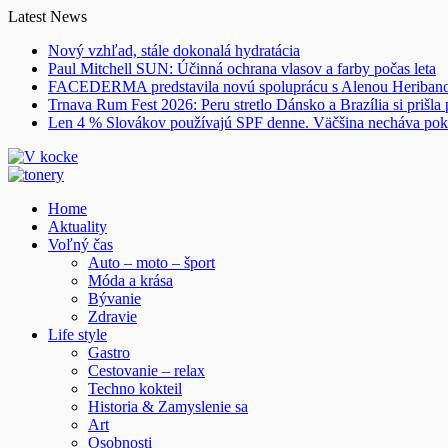
Skip
Latest News
to
Nový vzhľad, stále dokonalá hydratácia
content
Paul Mitchell SUN: Účinná ochrana vlasov a farby počas leta
FACEDERMA predstavila novú spoluprácu s Alenou Heriba
Trnava Rum Fest 2026: Peru stretlo Dánsko a Brazília si prišla
Len 4 % Slovákov používajú SPF denne. Väčšina necháva pok
Home
Aktuality
Voľný čas
Auto – moto – šport
Móda a krása
Bývanie
Zdravie
Life style
Gastro
Cestovanie – relax
Techno kokteil
Historia & Zamyslenie sa
Art
Osobnosti