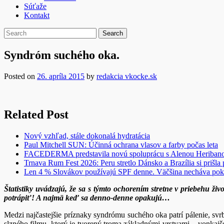
Súťaže
Kontakt
Syndróm suchého oka.
Posted on
26. apríla 2015
by
redakcia vkocke.sk
Related Post
Nový vzhľad, stále dokonalá hydratácia
Paul Mitchell SUN: Účinná ochrana vlasov a farby počas leta
FACEDERMA predstavila novú spoluprácu s Alenou Heriba
Trnava Rum Fest 2026: Peru stretlo Dánsko a Brazília si prišla
Len 4 % Slovákov používajú SPF denne. Väčšina necháva pok
Štatistiky uvádzajú, že sa s týmto ochorením stretne v priebehu ž
potrápiť! A najmä keď sa denno-denne opakujú…
Medzi najčastejšie príznaky syndrómu suchého oka patrí pálenie, svrb
slzného filmu, ktorý je tvorený troma základnými vrstvami – vonkaj