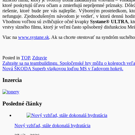
ktoré poskytujú úľavu očiam a zmierňujú nepríjemné príznaky. Dôleži
riešenie, ktoré bude pre vás najlepšie. Výborným prostriedkom, kt
nefunguje. Zjednodušeným návodom je vedieť, v ktorú dennú hodinu p
Vhodnou voľbou sú zvlhčujúce očné kvapky
Systane® ULTRA
, k
vrstvy slzného filmu, ktorý je veľmi často spôsobený disfunkciou 
Viac na
www.systane.sk
. Ak sa chcete otestovať na syndróm suchého 
Posted in
TOP
,
Zdravie
Navigácia
Zahrajte sa na teambuildingu. Spoločenské hry môžu o kolegoch veľa
Nová ŠKODA Superb vlajkovou loďou MS v ľadovom hokeji.
v
článku
Inzercia
Posledné články
Nový vzhľad, stále dokonalá hydratácia