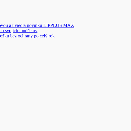
novou a uviedla novinku LIPPLUS MAX
 po svojich fanúšikov
ožku bez ochrany po celý rok