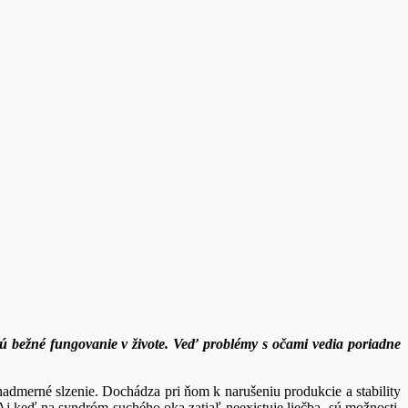
ujú bežné fungovanie v živote. Veď problémy s očami vedia poriadne
 nadmerné slzenie. Dochádza pri ňom k narušeniu produkcie a stability
j keď na syndróm suchého oka zatiaľ neexistuje liečba, sú možnosti,