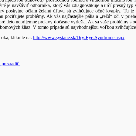
té je navštíviť odborníka, ktorý vás zdiagnostikuje a určí presný ty
orý poskytne očiam želanú úľavu sú zvlhčujúce očné kvapky. Tu je d
ociťujete problémy. Ak vás najčastejšie pália a „režú“ oči v priebe
toré tieto nepríjemné prejavy dočasne vyriešia. Ak sa vaše problémy s o
Meibomových žliaz. V tomto prípade sú najvhodnejšou voľbou zvlhčujú
oka, kliknite na:
http://www.systane.sk/Dry-Eye-Syndrome.aspx
 prezradiť.