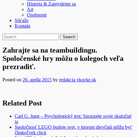
Historia & Zamyslenie sa
Art
Osobnosti
Súťaže
Kontakt
Zahrajte sa na teambuildingu.
Spoločenské hry môžu o kolegoch veľa
prezradiť.
Posted on
26. apríla 2015
by
redakcia vkocke.sk
Related Post
Carl G. Jung – Psychologický test: Spoznajte svoje skutočné
ja
Spoločnosť LEGO buduje svet, v ktorom dievčatá môžu byť
čímkoľvek chcú