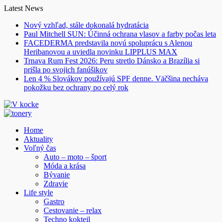
Skip
Latest News
to
Nový vzhľad, stále dokonalá hydratácia
content
Paul Mitchell SUN: Účinná ochrana vlasov a farby počas leta
FACEDERMA predstavila novú spoluprácu s Alenou
Heribanovou a uviedla novinku LIPPLUS MAX
Trnava Rum Fest 2026: Peru stretlo Dánsko a Brazília si
prišla po svojich fanúšikov
Len 4 % Slovákov používajú SPF denne. Väčšina necháva
pokožku bez ochrany po celý rok
Home
Aktuality
Voľný čas
Auto – moto – šport
Móda a krása
Bývanie
Zdravie
Life style
Gastro
Cestovanie – relax
Techno kokteil