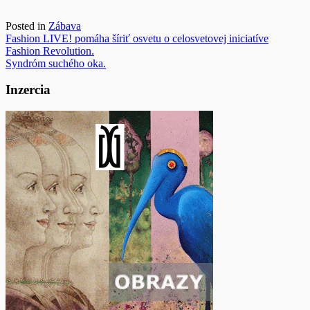
Posted in
Zábava
Navigácia
Fashion LIVE! pomáha šíriť osvetu o celosvetovej iniciatíve
Fashion Revolution.
v
Syndróm suchého oka.
článku
Inzercia