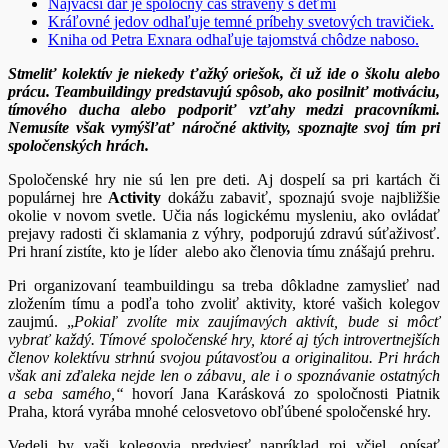
Najväčší dar je spoločný čas strávený s deťmi
Kráľovné jedov odhaľuje temné príbehy svetových travičiek.
Kniha od Petra Exnara odhaľuje tajomstvá chôdze naboso.
Stmeliť kolektív je niekedy ťažký oriešok, či už ide o školu alebo
prácu. Teambuildingy predstavujú spôsob, ako posilniť motiváciu,
tímového ducha alebo podporiť vzťahy medzi pracovníkmi.
Nemusíte však vymýšľať náročné aktivity, spoznajte svoj tím pri
spoločenských hrách.
Spoločenské hry nie sú len pre deti. Aj dospelí sa pri kartách či
populárnej hre
Activity
dokážu zabaviť, spoznajú svoje najbližšie
okolie v novom svetle. Učia nás logickému mysleniu, ako ovládať
prejavy radosti či sklamania z výhry, podporujú zdravú súťaživosť.
Pri hraní zistíte, kto je líder alebo ako členovia tímu znášajú prehru.
Pri organizovaní teambuildingu sa treba dôkladne zamyslieť nad
zložením tímu a podľa toho zvoliť aktivity, ktoré vašich kolegov
zaujmú. „
Pokiaľ zvolíte mix zaujímavých aktivít, bude si môcť
vybrať každý. Tímové spoločenské hry, ktoré aj tých introvertnejších
členov kolektívu strhnú svojou pútavosťou a originalitou. Pri hrách
však ani zďaleka nejde len o zábavu, ale i o spoznávanie ostatných
a seba samého,“
hovorí Jana Karásková zo spoločnosti Piatnik
Praha, ktorá vyrába mnohé celosvetovo obľúbené spoločenské hry.
Vedeli by vaši kolegovia predviesť napríklad roj včiel, opísať