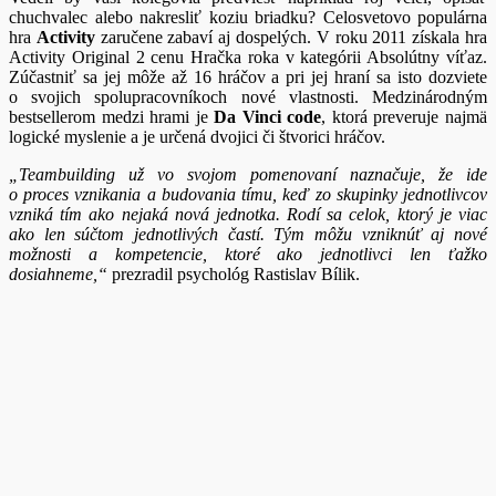
chuchvalec alebo nakresliť koziu briadku? Celosvetovo populárna
hra
Activity
zaručene zabaví aj dospelých. V roku 2011 získala hra
Activity Original 2 cenu Hračka roka v kategórii Absolútny víťaz.
Zúčastniť sa jej môže až 16 hráčov a pri jej hraní sa isto dozviete
o svojich spolupracovníkoch nové vlastnosti. Medzinárodným
bestsellerom medzi hrami je
Da Vinci code
, ktorá preveruje najmä
logické myslenie a je určená dvojici či štvorici hráčov.
„Teambuilding už vo svojom pomenovaní naznačuje, že ide
o proces vznikania a budovania tímu, keď zo skupinky jednotlivcov
vzniká tím ako nejaká nová jednotka. Rodí sa celok, ktorý je viac
ako len súčtom jednotlivých častí. Tým môžu vzniknúť aj nové
možnosti a kompetencie, ktoré ako jednotlivci len ťažko
dosiahneme,“
prezradil psychológ Rastislav Bílik.