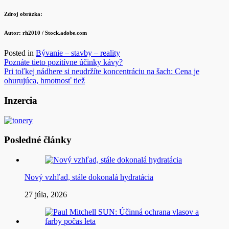
Zdroj obrázka:
Autor:
rh2010
/ Stock.adobe.com
Posted in
Bývanie – stavby – reality
Navigácia
Poznáte tieto pozitívne účinky kávy?
Pri toľkej nádhere si neudržíte koncentráciu na šach: Cena je
v
ohurujúca, hmotnosť tiež
článku
Inzercia
Posledné články
Nový vzhľad, stále dokonalá hydratácia
27 júla, 2026