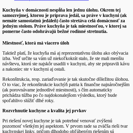
Kuchyňa v domácnosti nespĺňa len jednu úlohu. Okrem tej
samozrejmej, ktorou je príprava jedál, sa práve v kuchyni (ak
nemáte samostatnú jedáleň) často stretáva celá domácnosť za
jedným stolom. Práve kuchyňa je tak miestnosťou, v ktorej sa
pomerne často odohrávajú bežné rodinné stretnutia.
Miestnosť, ktorá má viacero úloh
Taktiež platí, že kuchyňa má aj reprezentatívnu úlohu ako obývacia
izba. Veď určite sa vám už niekoľkokrát stalo, že ste mali menšiu
návštevu, ktorú ste najskôr usadili v kuchyni, aby ste pripravili kávu
a nakoniec ste v kuchyni aj ostali.
Rekonštrukcia, resp. zariaďovanie je tak skutočne dôležitou úlohou.
O to viac, že rekonštrukcie kuchýň patria k finančne najnáročnejším
(ak porovnávame jednotlivé miestnosti), s čím automaticky
prichádza túžba po čo najdokonalejšom výsledku, ktorý bude
spoľahlivo slúžiť dlhé roky.
Rozvrhnutie kuchyne a kvalita jej prvkov
Pri riešení novej kuchyne je tak potrebné venovať zvýšenú
pozornosť všetkým jej aspektom. V prvom rade sa zväčša rieši tvar
kuchynskej linky, pričom dlhodobo obľúbeným riešením sú