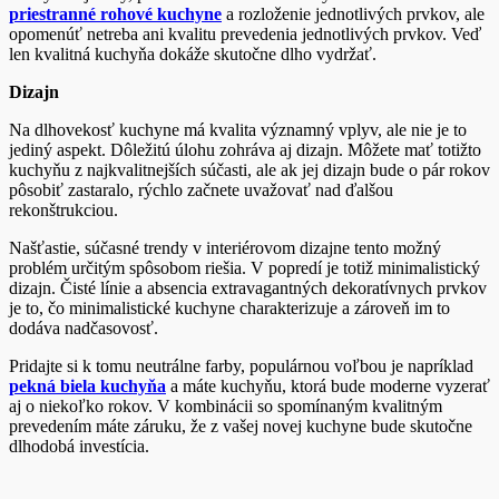
priestranné rohové kuchyne
a rozloženie jednotlivých prvkov, ale
opomenúť netreba ani kvalitu prevedenia jednotlivých prvkov. Veď
len kvalitná kuchyňa dokáže skutočne dlho vydržať.
Dizajn
Na dlhovekosť kuchyne má kvalita významný vplyv, ale nie je to
jediný aspekt. Dôležitú úlohu zohráva aj dizajn. Môžete mať totižto
kuchyňu z najkvalitnejších súčasti, ale ak jej dizajn bude o pár rokov
pôsobiť zastaralo, rýchlo začnete uvažovať nad ďalšou
rekonštrukciou.
Našťastie, súčasné trendy v interiérovom dizajne tento možný
problém určitým spôsobom riešia. V popredí je totiž minimalistický
dizajn. Čisté línie a absencia extravagantných dekoratívnych prvkov
je to, čo minimalistické kuchyne charakterizuje a zároveň im to
dodáva nadčasovosť.
Pridajte si k tomu neutrálne farby, populárnou voľbou je napríklad
pekná biela kuchyňa
a máte kuchyňu, ktorá bude moderne vyzerať
aj o niekoľko rokov. V kombinácii so spomínaným kvalitným
prevedením máte záruku, že z vašej novej kuchyne bude skutočne
dlhodobá investícia.