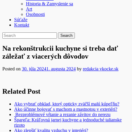
Historia & Zamyslenie sa
Art
Osobnosti
Súťaže
Kontakt
Na rekonštrukcii kuchyne si treba dať
záležať z viacerých dôvodov
Posted on
30. júla 2024
1. augusta 2024
by
redakcia vkocke.sk
Related Post
Ako vybrať obklad, ktorý opticky zväčší malú kúpeľňu?
Ako účinne bojovať s machom a mastnotou v exteriéri?
Bezproblémové vŕtanie a rezanie závitov do nerezu
Špargľa: Kráľovná jarnej kuchyne a jednoduché talianske
rizoto
Ako zlepšiť kvalitu vzduchu v interiéri?