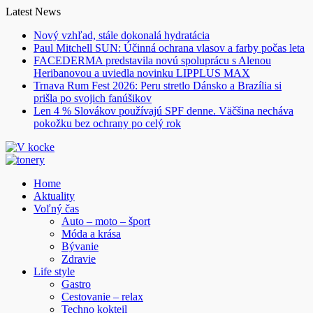
Skip
Latest News
to
Nový vzhľad, stále dokonalá hydratácia
content
Paul Mitchell SUN: Účinná ochrana vlasov a farby počas leta
FACEDERMA predstavila novú spoluprácu s Alenou
Heribanovou a uviedla novinku LIPPLUS MAX
Trnava Rum Fest 2026: Peru stretlo Dánsko a Brazília si
prišla po svojich fanúšikov
Len 4 % Slovákov používajú SPF denne. Väčšina necháva
pokožku bez ochrany po celý rok
Home
Aktuality
Voľný čas
Auto – moto – šport
Móda a krása
Bývanie
Zdravie
Life style
Gastro
Cestovanie – relax
Techno kokteil