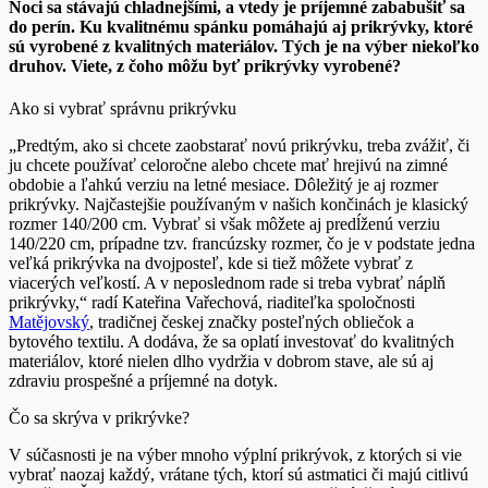
Noci sa stávajú chladnejšími, a vtedy je príjemné zababušiť sa
do perín. Ku kvalitnému spánku pomáhajú aj prikrývky, ktoré
sú vyrobené z kvalitných materiálov. Tých je na výber niekoľko
druhov. Viete, z čoho môžu byť prikrývky vyrobené?
Ako si vybrať správnu prikrývku
„Predtým, ako si chcete zaobstarať novú prikrývku, treba zvážiť, či
ju chcete používať celoročne alebo chcete mať hrejivú na zimné
obdobie a ľahkú verziu na letné mesiace. Dôležitý je aj rozmer
prikrývky. Najčastejšie používaným v našich končinách je klasický
rozmer 140/200 cm. Vybrať si však môžete aj predĺženú verziu
140/220 cm, prípadne tzv. francúzsky rozmer, čo je v podstate jedna
veľká prikrývka na dvojposteľ, kde si tiež môžete vybrať z
viacerých veľkostí. A v neposlednom rade si treba vybrať náplň
prikrývky,“ radí Kateřina Vařechová, riaditeľka spoločnosti
Matějovský
, tradičnej českej značky posteľných obliečok a
bytového textilu. A dodáva, že sa oplatí investovať do kvalitných
materiálov, ktoré nielen dlho vydržia v dobrom stave, ale sú aj
zdraviu prospešné a príjemné na dotyk.
Čo sa skrýva v prikrývke?
V súčasnosti je na výber mnoho výplní prikrývok, z ktorých si vie
vybrať naozaj každý, vrátane tých, ktorí sú astmatici či majú citlivú