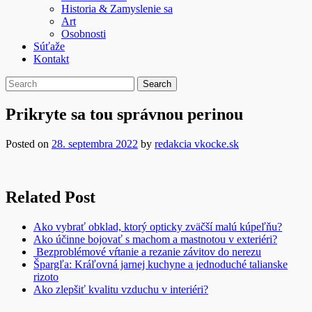
Historia & Zamyslenie sa
Art
Osobnosti
Súťaže
Kontakt
Prikryte sa tou správnou perinou
Posted on
28. septembra 2022
by
redakcia vkocke.sk
Related Post
Ako vybrať obklad, ktorý opticky zväčší malú kúpeľňu?
Ako účinne bojovať s machom a mastnotou v exteriéri?
Bezproblémové vŕtanie a rezanie závitov do nerezu
Špargľa: Kráľovná jarnej kuchyne a jednoduché talianske
rizoto
Ako zlepšiť kvalitu vzduchu v interiéri?