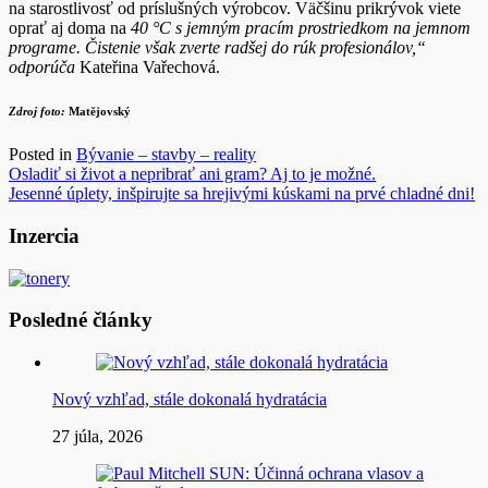
na starostlivosť od príslušných výrobcov. Väčšinu prikrývok viete
oprať aj doma na
40 °C s jemným pracím prostriedkom na jemnom
programe. Čistenie však zverte radšej do rúk profesionálov,“
odporúča
Kateřina Vařechová.
Zdroj foto:
Matějovský
Posted in
Bývanie – stavby – reality
Navigácia
Osladiť si život a nepribrať ani gram? Aj to je možné.
Jesenné úplety, inšpirujte sa hrejivými kúskami na prvé chladné dni!
v
článku
Inzercia
Posledné články
Nový vzhľad, stále dokonalá hydratácia
27 júla, 2026