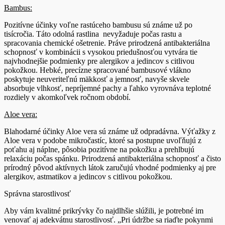
Bambus:
Pozitívne účinky voľne rastúceho bambusu sú známe už po
tisícročia. Táto odolná rastlina nevyžaduje počas rastu a
spracovania chemické ošetrenie. Práve prirodzená antibakteriálna
schopnosť v kombinácii s vysokou priedušnosťou vytvára tie
najvhodnejšie podmienky pre alergikov a jedincov s citlivou
pokožkou. Hebké, precízne spracované bambusové vlákno
poskytuje neuveriteľnú mäkkosť a jemnosť, navyše skvele
absorbuje vlhkosť, nepríjemné pachy a ľahko vyrovnáva teplotné
rozdiely v akomkoľvek ročnom období.
Aloe vera:
Blahodarné účinky Aloe vera sú známe už odpradávna. Výťažky z
Aloe vera v podobe mikročastíc, ktoré sa postupne uvoľňujú z
poťahu aj náplne, pôsobia pozitívne na pokožku a prehlbujú
relaxáciu počas spánku. Prirodzená antibakteriálna schopnosť a čisto
prírodný pôvod aktívnych látok zaručujú vhodné podmienky aj pre
alergikov, astmatikov a jedincov s citlivou pokožkou.
Správna starostlivosť
Aby vám kvalitné prikrývky čo najdlhšie slúžili, je potrebné im
venovať aj adekvátnu starostlivosť. „Pri údržbe sa riaďte pokynmi