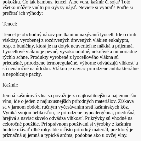
pokožku. Čo tak bambus, tencel, Aloe vera, kašmír či sója? Toto
všetko môžete vnútri prikrývky nájsť. Neviete si vybrať? Poďte si
prečítať ich výhody:
Tencel:
Tencel je obchodný názov pre tkaninu nazývanú lyocell. Ide o druh
viskózy, vyrobenej z rozdrvených drevených vlákien eukalyptu,
resp. z buničiny, ktorá je na dotyk neuveriteľne mäkká a príjemná.
Lyocellové vlákno je pevné, vysoko odolné, nekrčivé a mimoriadne
rýchlo schne. Produkty vyrobené z lyocellového vlákna sú
priedušné, prirodzene termoregulačné, výborne odvádzajú vlhkosť a
sú nenáročné na údržbu. Vlákno je naviac prirodzene antibakteriálne
a nepohlcuje pachy.
Kašmír:
Jemná kašmírová vlna sa považuje za najkvalitnejšiu a najjemnejšiu
vlnu, ide o jeden z najluxusnejších prírodných materiálov. Získava
sa v jarnom období ručným vyčesávaním srsti kašmírskych kôz.
Vyniká svojou hebkosťou, je prirodzene hypoalergénna, priedušná,
hrejivá a naviac skvelo odvádza vlhkosť. Prikrývky sú vhodné na
celoročné použitie. Pri správnom používaní si výrobky z kašmíru
budete užívať dlhé roky. Ide o čisto prírodný materiál, pre ktorý je
príznačná aj jemná a typická aróma, podobne ako u ovčej vlny.