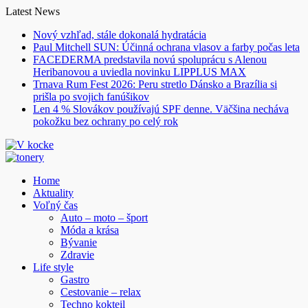
Skip
Latest News
to
Nový vzhľad, stále dokonalá hydratácia
content
Paul Mitchell SUN: Účinná ochrana vlasov a farby počas leta
FACEDERMA predstavila novú spoluprácu s Alenou
Heribanovou a uviedla novinku LIPPLUS MAX
Trnava Rum Fest 2026: Peru stretlo Dánsko a Brazília si
prišla po svojich fanúšikov
Len 4 % Slovákov používajú SPF denne. Väčšina necháva
pokožku bez ochrany po celý rok
Home
Aktuality
Voľný čas
Auto – moto – šport
Móda a krása
Bývanie
Zdravie
Life style
Gastro
Cestovanie – relax
Techno kokteil