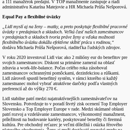
a 111 manažérok predajní. V TOP manažmente zastupuje a riadi
administratívu Katarína Matejovie a HR Michaela Průša Nešporová.
Equal Pay a flexibilné úväzky
„Lidl myslí aj na ženy – matky, a preto poskytuje flexibilné pracovné
úväzky v predajniach a skladoch. Veľkú časť našich zamestnancov
v predajniach a skladoch tvoria práve ženy a vďaka možnosti
flexibilného úväzku dokážu efektívne skĺbiť prácu s rodinou,“
dodáva Michaela Průša Nešporová, riaditeľka ľudských zdrojov.
V roku 2020 investoval Lidl viac ako 2 milióny eur do benefitov pre
svojich zamestnancov. Diskont sa primárne zameral na oblasť
zdravia a work-life-balance. Počas celého roka zásoboval
zamestnancov ochrannými pomôckami, dezinfekciou a rúškami.
Lidl zároveň spustil benefitný systém, v rámci ktorého si každý
zamestnanec mohol vybrať atraktívne darčeky podľa vlastných
preferencií až do výšky 270 €.
Lidl stabilne patrí medzi najatraktívnejších zamestnávateľov na
Slovensku. Potvrdzuje to v poradí štvrtý zisk ocenení Top Employer
Slovensko a Top Employer Europe v rade. Medzi skúmané oblasti
patrí rozvoj a vzdelávanie zamestnancov, výkonnostný manažment,
príležitosti na budovanie kariéry, poskytované benefity či firemná
kultúra. Pre obchodný reťazec je veľmi dôležitá i otázka férového
platového ohodnotenia. Ženy aj muži dostávajú rovnakú mzdu na