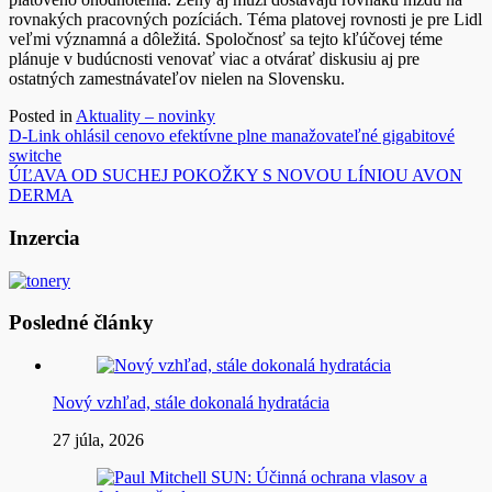
rovnakých pracovných pozíciách. Téma platovej rovnosti je pre Lidl
veľmi významná a dôležitá. Spoločnosť sa tejto kľúčovej téme
plánuje v budúcnosti venovať viac a otvárať diskusiu aj pre
ostatných zamestnávateľov nielen na Slovensku.
Posted in
Aktuality – novinky
Navigácia
D-Link ohlásil cenovo efektívne plne manažovateľné gigabitové
switche
v
ÚĽAVA OD SUCHEJ POKOŽKY S NOVOU LÍNIOU AVON
článku
DERMA
Inzercia
Posledné články
Nový vzhľad, stále dokonalá hydratácia
27 júla, 2026