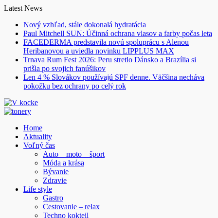
Skip
Latest News
to
Nový vzhľad, stále dokonalá hydratácia
content
Paul Mitchell SUN: Účinná ochrana vlasov a farby počas leta
FACEDERMA predstavila novú spoluprácu s Alenou
Heribanovou a uviedla novinku LIPPLUS MAX
Trnava Rum Fest 2026: Peru stretlo Dánsko a Brazília si
prišla po svojich fanúšikov
Len 4 % Slovákov používajú SPF denne. Väčšina necháva
pokožku bez ochrany po celý rok
Home
Aktuality
Voľný čas
Auto – moto – šport
Móda a krása
Bývanie
Zdravie
Life style
Gastro
Cestovanie – relax
Techno kokteil