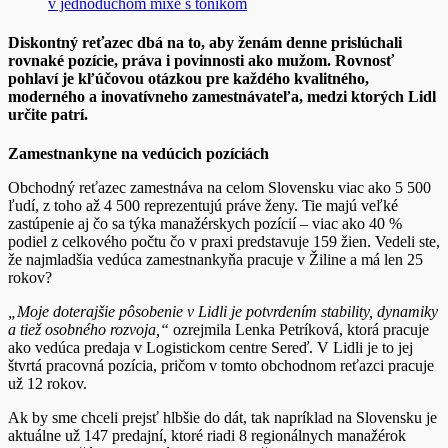
v jednoduchom mixe s tonikom
Diskontný reťazec dbá na to, aby ženám denne prislúchali
rovnaké pozície, práva i povinnosti ako mužom. Rovnosť
pohlaví je kľúčovou otázkou pre každého kvalitného,
moderného a inovatívneho zamestnávateľa, medzi ktorých Lidl
určite patrí.
Zamestnankyne na vedúcich pozíciách
Obchodný reťazec zamestnáva na celom Slovensku viac ako 5 500
ľudí, z toho až 4 500 reprezentujú práve ženy. Tie majú veľké
zastúpenie aj čo sa týka manažérskych pozícií – viac ako 40 %
podiel z celkového počtu čo v praxi predstavuje 159 žien. Vedeli ste,
že najmladšia vedúca zamestnankyňa pracuje v Žiline a má len 25
rokov?
„Moje doterajšie pôsobenie v Lidli je potvrdením stability, dynamiky
a tiež osobného rozvoja,“
ozrejmila Lenka Petríková, ktorá pracuje
ako vedúca predaja v Logistickom centre Sereď. V Lidli je to jej
štvrtá pracovná pozícia, pričom v tomto obchodnom reťazci pracuje
už 12 rokov.
Ak by sme chceli prejsť hlbšie do dát, tak napríklad na Slovensku je
aktuálne už 147 predajní, ktoré riadi 8 regionálnych manažérok