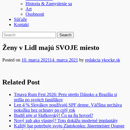
Historia & Zamyslenie sa
Art
Osobnosti
Súťaže
Kontakt
Ženy v Lidl majú SVOJE miesto
Posted on
10. marca 2021
14. marca 2021
by
redakcia vkocke.sk
Related Post
Trnava Rum Fest 2026: Peru stretlo Dánsko a Brazília si
prišla po svojich fanúšikov
Len 4 % Slovákov používajú SPF denne. Väčšina necháva
pokožku bez ochrany po celý rok
Budiš pije aj Slafkovský! Čo na ňu hovorí?
Nový zub ako vlastný? Toto dokážu moderné implantáty
Každý bar potrebuje svoju Zlatokopku: Jägermeister Orange