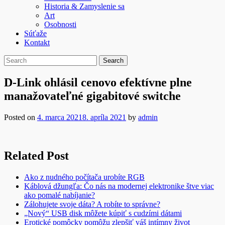
Historia & Zamyslenie sa
Art
Osobnosti
Súťaže
Kontakt
D-Link ohlásil cenovo efektívne plne
manažovateľné gigabitové switche
Posted on
4. marca 2021
8. apríla 2021
by
admin
Related Post
Ako z nudného počítača urobíte RGB
Káblová džungľa: Čo nás na modernej elektronike štve viac
ako pomalé nabíjanie?
Zálohujete svoje dáta? A robíte to správne?
„Nový“ USB disk môžete kúpiť s cudzími dátami
Erotické pomôcky pomôžu zlepšiť váš intímny život