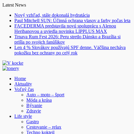
Skip
Latest News
to
Nový vzhľad, stále dokonalá hydratácia
content
Paul Mitchell SUN: Účinná ochrana vlasov a farby počas leta
FACEDERMA predstavila novú spoluprácu s Alenou
Heribanovou a uviedla novinku LIPPLUS MAX
Trnava Rum Fest 2026: Peru stretlo Dánsko a Brazília si
prišla po svojich fanúšikov
Len 4 % Slovákov používajú SPF denne. Väčšina necháva
pokožku bez ochrany po celý rok
Home
Aktuality
Voľný čas
Auto – moto – šport
Móda a krása
Bývanie
Zdravie
Life style
Gastro
Cestovanie – relax
Techno kokteil