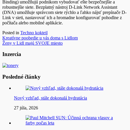
Binding) umožňujú podnikom vybudovať ešte bezpečnejšie a
robustnejšie siete. Bezplatný nástroj D-Link Network Assistant
(DNA) umožňuje správcom siete rýchlo a ľahko nájsť prepínače D-
Link v sieti, nastavovať ich a hromadne konfigurovať pohodlne z
počítača alebo mobilné aplikácie.
Posted in
Techno kokteil
Navigácia
Kreatívne poobedie u vás doma s Lidlom
Ženy v Lidl majú SVOJE miesto
v
článku
Inzercia
Posledné články
Nový vzhľad, stále dokonalá hydratácia
27 júla, 2026