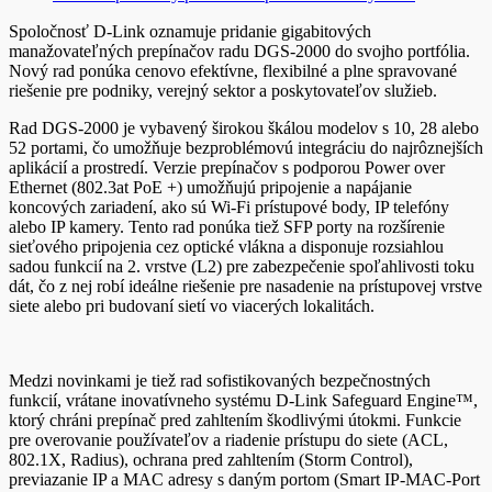
Spoločnosť D-Link oznamuje pridanie gigabitových
manažovateľných prepínačov radu DGS-2000 do svojho portfólia.
Nový rad ponúka cenovo efektívne, flexibilné a plne spravované
riešenie pre podniky, verejný sektor a poskytovateľov služieb.
Rad DGS-2000 je vybavený širokou škálou modelov s 10, 28 alebo
52 portami, čo umožňuje bezproblémovú integráciu do najrôznejších
aplikácií a prostredí. Verzie prepínačov s podporou Power over
Ethernet (802.3at PoE +) umožňujú pripojenie a napájanie
koncových zariadení, ako sú Wi-Fi prístupové body, IP telefóny
alebo IP kamery. Tento rad ponúka tiež SFP porty na rozšírenie
sieťového pripojenia cez optické vlákna a disponuje rozsiahlou
sadou funkcií na 2. vrstve (L2) pre zabezpečenie spoľahlivosti toku
dát, čo z nej robí ideálne riešenie pre nasadenie na prístupovej vrstve
siete alebo pri budovaní sietí vo viacerých lokalitách.
Medzi novinkami je tiež rad sofistikovaných bezpečnostných
funkcií, vrátane inovatívneho systému D-Link Safeguard Engine™,
ktorý chráni prepínač pred zahltením škodlivými útokmi. Funkcie
pre overovanie používateľov a riadenie prístupu do siete (ACL,
802.1X, Radius), ochrana pred zahltením (Storm Control),
previazanie IP a MAC adresy s daným portom (Smart IP-MAC-Port