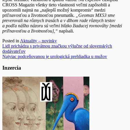
CROSS Magazin všetky tieto vlastnosti veľmi zapôsobili a
upozornili najmä na „najlepší možný kompromis“ medzi
priľnavosťou a životnosťou pneumatík.
„Geomax MX53 sme
preverovali na rôznych trasách a v dlhom rade rôznych testov
a podľa nášho názoru sú veľmi blízko žiaducej rovnováhy [medzi
priľnavosťou a životnosťou],“
napísali.
Posted in
Aktuality – novinky
Navigácia
Lidl prichádza s privátnou značkou výlučne od slovenských
dodávateľov
v
Najviac podceňovanou je urologická prehliadka u mužov
článku
Inzercia