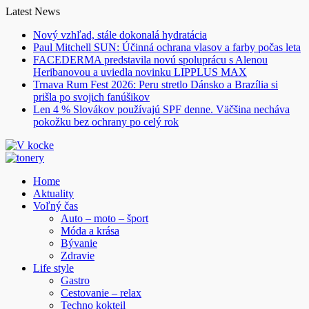
Skip
Latest News
to
Nový vzhľad, stále dokonalá hydratácia
content
Paul Mitchell SUN: Účinná ochrana vlasov a farby počas leta
FACEDERMA predstavila novú spoluprácu s Alenou
Heribanovou a uviedla novinku LIPPLUS MAX
Trnava Rum Fest 2026: Peru stretlo Dánsko a Brazília si
prišla po svojich fanúšikov
Len 4 % Slovákov používajú SPF denne. Väčšina necháva
pokožku bez ochrany po celý rok
Home
Aktuality
Voľný čas
Auto – moto – šport
Móda a krása
Bývanie
Zdravie
Life style
Gastro
Cestovanie – relax
Techno kokteil