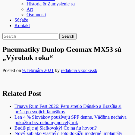
Historia & Zamyslenie sa
Art
Osobnosti
Súťaže
Kontakt
Pneumatiky Dunlop Geomax MX53 sú
„Výrobok roka“
Posted on
9. februára 2021
by
redakcia vkocke.sk
Related Post
Trnava Rum Fest 2026: Peru stretlo Dánsko a Brazília si
prišla po svojich fanúšikov
Len 4 % Slovákov používajú SPF denne. Väčšina necháva
pokožku bez ochrany po celý rok
Budiš pije aj Slafkovský! Čo na ňu hovorí?
Nový zub ako vlastný? Toto dokážu moderné implantáty