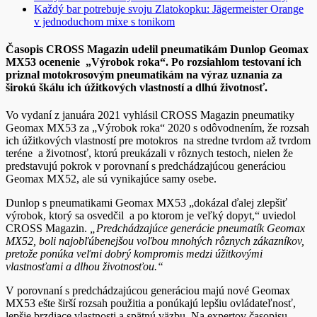
Každý bar potrebuje svoju Zlatokopku: Jägermeister Orange
v jednoduchom mixe s tonikom
Časopis CROSS Magazin udelil pneumatikám Dunlop Geomax
MX53 ocenenie „Výrobok roka“. Po rozsiahlom testovaní ich
priznal motokrosovým pneumatikám na výraz uznania za
širokú škálu ich úžitkových vlastností a dlhú životnosť.
Vo vydaní z januára 2021 vyhlásil CROSS Magazin pneumatiky
Geomax MX53 za „Výrobok roka“ 2020 s odôvodnením, že rozsah
ich úžitkových vlastností pre motokros na stredne tvrdom až tvrdom
teréne a životnosť, ktorú preukázali v rôznych testoch, nielen že
predstavujú pokrok v porovnaní s predchádzajúcou generáciou
Geomax MX52, ale sú vynikajúce samy osebe.
Dunlop s pneumatikami Geomax MX53 „dokázal ďalej zlepšiť
výrobok, ktorý sa osvedčil a po ktorom je veľký dopyt,“ uviedol
CROSS Magazin.
„Predchádzajúce generácie pneumatík Geomax
MX52, boli najobľúbenejšou voľbou mnohých rôznych zákazníkov,
pretože ponúka veľmi dobrý kompromis medzi úžitkovými
vlastnosťami a dlhou životnosťou.“
V porovnaní s predchádzajúcou generáciou majú nové Geomax
MX53 ešte širší rozsah použitia a ponúkajú lepšiu ovládateľnosť,
lepšie brzdiace vlastnosti a spätnú väzbu. Na expertov časopisu