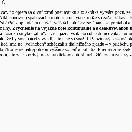
úť.
láva“, no opiera sa o vnútornú pneumatiku a to skrátka vytvára pocit, že 
ým Atkinsonovým spaľovacím motorom ochytáte, môže sa začať zábava. 
ržal stopu nielen na tých veľkých, ale bez zaváhania sa pretiahol aj 
imálny.
Zrýchlenie na výjazde bolo kontinuálne a s deaktivovanou 
 trošičku šmykol „dnu“. Tvrdá jazda však poriadne drancovala akumulá
alo, že by sme baterky vybili, a to sme sa snažili. Benzínový Jazz má
e, keď sme na „voľnobeh“ schádzali z diaľničného zjazdu – v priebehu 
120 km/h sme nemali spotrebu vyššiu ako päť a pol litra. Priemer sme vša
om, ktorý je sporivý, no v praktickom aute si túži užiť trochu zábavy