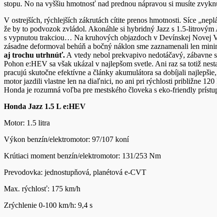
stopu. No na vyššiu hmotnosť nad prednou nápravou si musíte zvykn
V ostrejších, rýchlejších zákrutách cítite prenos hmotnosti. Síce „nep
že by to podvozok zvládol. Akonáhle si hybridný Jazz s 1.5-litrov
s vypnutou trakciou… Na kruhových objazdoch v Devínskej Novej Vsi d
zásadne deformoval behúň a bočný náklon sme zaznamenali len min
aj trochu utrhnúť.
A vtedy nebol prekvapivo nedotáčavý, zábavne sa
Pohon e:HEV sa však ukázal v najlepšom svetle. Ani raz sa totiž nest
pracujú skutočne efektívne a články akumulátora sa dobíjali najlepši
motor jazdili vlastne len na diaľnici, no ani pri rýchlosti približne 
Honda je rozumná voľba pre mestského človeka s eko-friendly prístup
Honda Jazz 1.5 L e:HEV
Motor: 1.5 litra
Výkon benzín/elektromotor: 97/107 koní
Krútiaci moment benzín/elektromotor: 131/253 Nm
Prevodovka: jednostupňová, planétová e-CVT
Max. rýchlosť: 175 km/h
Zrýchlenie 0-100 km/h: 9,4 s