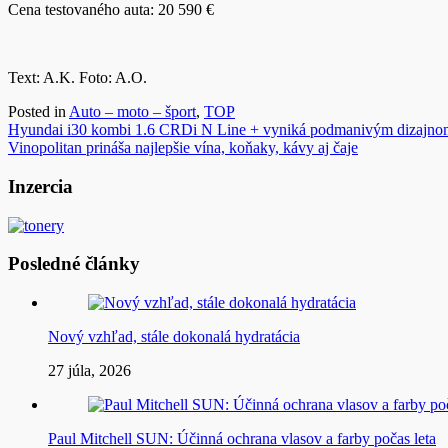
Cena testovaného auta: 20 590 €
Text: A.K. Foto: A.O.
Posted in
Auto – moto – šport
,
TOP
Navigácia
Hyundai i30 kombi 1.6 CRDi N Line + vyniká podmanivým dizajno
Vinopolitan prináša najlepšie vína, koňaky, kávy aj čaje
v
článku
Inzercia
Posledné články
Nový vzhľad, stále dokonalá hydratácia
27 júla, 2026
Paul Mitchell SUN: Účinná ochrana vlasov a farby počas leta