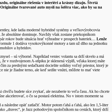
u, originálne riešenia v interiéri a krásny dizajn. Štvrtá
ginálne tvarované auto myslí na šoféra viac, ako by sa na
Bentley, kde ladia moderné
hybridné systémy a veľkovýrobcovia
to, že absolútne dominuje. Navždy však zostane priekopníkom
 o pár rokov bude situácia hrať výhradne v prospech bateriek…
Lenže
ormule 1 dodáva vysokovýkonné motory a tam už dlho na jednotku
mobilov a hybridov.
mysel – sú výborné. Napríklad veniec volantu sa drží skvelo a má
t, že v
rozdvojenom A-stĺpiku je sklenená výplň, vďaka ktorej máte
, čím za prednými sedačkami docielite solídny voľný priestor, ktorý je
 nie je žiadne terno, ale keď sedíte vnútri, môžete to mať viete
i chvíľu budete síce zvykať, ale nezaberie to veľa času. Ak
ho chcete
ušne akcelerovať, o čo sa postará elektrina. No v istom momente sa
 a následne opäť zatlačiť. Motor potom ťahá a ťahá, ako len 1,5-liter
ie ako „dravec“, je Jazz pohodovým spoločníkom na cestách, ktorý drží