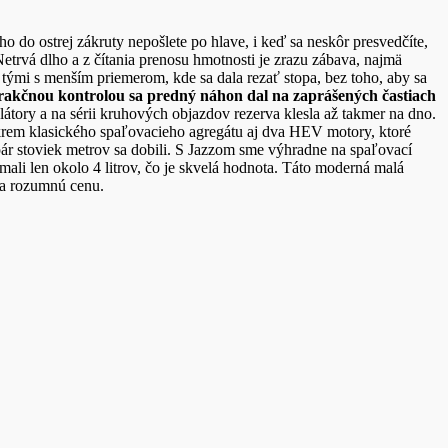
ho do ostrej zákruty nepošlete po hlave, i keď sa neskôr presvedčíte,
Netrvá
dlho a z čítania prenosu hmotnosti je zrazu zábava, najmä
tými s menším priemerom, kde sa dala rezať stopa, bez toho, aby sa
trakčnou kontrolou sa predný náhon dal na zaprášených častiach
tory a na sérii kruhových objazdov rezerva klesla až takmer na dno.
 okrem klasického spaľovacieho agregátu aj dva HEV motory, ktoré
pár stoviek metrov sa dobili. S Jazzom sme výhradne na spaľovací
k mali len okolo 4 litrov, čo je skvelá hodnota. Táto moderná malá
 za rozumnú cenu.