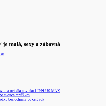
 je malá, sexy a zábavná
.sk
novou a uviedla novinku LIPPLUS MAX
 po svojich fanúšikov
ožku bez ochrany po celý rok