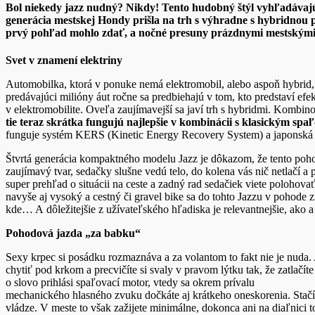
Bol niekedy jazz nudný? Nikdy! Tento hudobný štýl vyhľadávajú pô
generácia mestskej Hondy prišla na trh s výhradne s hybridnou
prvý pohľad mohlo zdať, a nočné presuny prázdnymi mestskými
Svet v znamení elektriny
Automobilka, ktorá v ponuke nemá elektromobil, alebo aspoň hybrid, n
predávajúci milióny áut ročne sa predbiehajú v tom, kto predstaví e
v elektromobilite. Oveľa zaujímavejší sa javí trh s hybridmi. Kombin
tie teraz skrátka fungujú najlepšie v kombinácii s klasickým sp
funguje systém KERS (Kinetic Energy Recovery System) a japonská a
Štvrtá generácia kompaktného modelu Jazz je dôkazom, že tento pohon
zaujímavý tvar, sedačky slušne vedú telo, do kolena vás nič netlačí a p
super prehľad o situácii na ceste a zadný rad sedačiek viete polohovať
navyše aj vysoký a cestný či gravel bike sa do tohto Jazzu v pohode z
kde… A dôležitejšie z užívateľského hľadiska je relevantnejšie, ako a
Pohodová jazda „za babku“
Sexy krpec si posádku rozmaznáva a za volantom to fakt nie je nuda. 
chytiť pod krkom a precvičíte si svaly v pravom lýtku tak, že zatlačít
o slovo prihlási spaľovací motor, vtedy sa okrem prívalu
mechanického hlasného zvuku dočkáte aj krátkeho oneskorenia. Stačí 
vládze. V meste to však zažijete minimálne, dokonca ani na diaľnici t