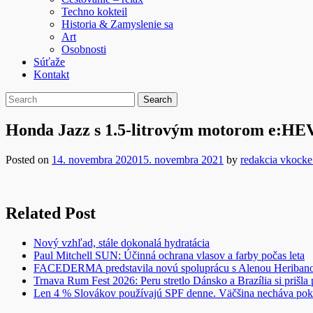
Techno kokteil
Historia & Zamyslenie sa
Art
Osobnosti
Súťaže
Kontakt
Honda Jazz s 1.5-litrovým motorom e:HEV
Posted on
14. novembra 2020
15. novembra 2021
by
redakcia vkocke
Related Post
Nový vzhľad, stále dokonalá hydratácia
Paul Mitchell SUN: Účinná ochrana vlasov a farby počas leta
FACEDERMA predstavila novú spoluprácu s Alenou Heriba
Trnava Rum Fest 2026: Peru stretlo Dánsko a Brazília si prišla
Len 4 % Slovákov používajú SPF denne. Väčšina necháva pok