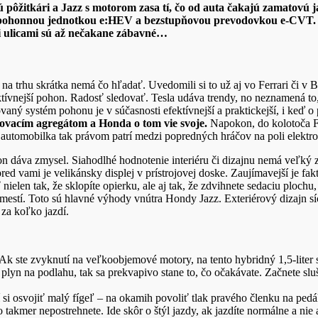
žitkári a Jazz s motorom zasa tí, čo od auta čakajú zamatovú jazd
 pohonnou jednotkou e:HEV a bezstupňovou prevodovkou e-CVT. Ori
 ulicami sú až nečakane zábavné…
a trhu skrátka nemá čo hľadať. Uvedomili si to už aj vo Ferrari či v 
fektívnejší pohon. Radosť sledovať. Tesla udáva trendy, no neznamená 
ovaný systém pohonu je v súčasnosti efektívnejší a praktickejší, i keď
aľovacím agregátom a Honda o tom vie svoje.
Napokon, do kolotoča F
utomobilka tak právom patrí medzi popredných hráčov na poli elektro
 dáva zmysel. Siahodlhé hodnotenie interiéru či dizajnu nemá veľký z
red vami je velikánsky displej v prístrojovej doske. Zaujímavejší je fak
 nielen tak, že sklopíte opierku, ale aj tak, že zdvihnete sedaciu plochu
mestí. Toto sú hlavné výhody vnútra Hondy Jazz. Exteriérový dizajn síce
 za koľko jazdí.
Ak ste zvyknutí na veľkoobjemové motory, na tento hybridný 1,5-liter s
e plyn na podlahu, tak sa prekvapivo stane to, čo očakávate. Začnete sl
si osvojiť malý fígeľ – na okamih povoliť tlak
pravého členku na pedál
o takmer nepostrehnete. Ide skôr o štýl jazdy, ak jazdíte normálne a n