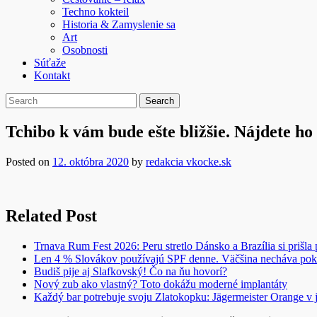
Techno kokteil
Historia & Zamyslenie sa
Art
Osobnosti
Súťaže
Kontakt
Tchibo k vám bude ešte bližšie. Nájdete ho
Posted on
12. októbra 2020
by
redakcia vkocke.sk
Related Post
Trnava Rum Fest 2026: Peru stretlo Dánsko a Brazília si prišla
Len 4 % Slovákov používajú SPF denne. Väčšina necháva pok
Budiš pije aj Slafkovský! Čo na ňu hovorí?
Nový zub ako vlastný? Toto dokážu moderné implantáty
Každý bar potrebuje svoju Zlatokopku: Jägermeister Orange 