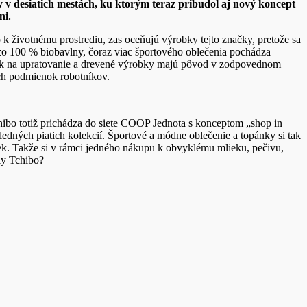
v desiatich mestách, ku ktorým teraz pribudol aj nový koncept
ni.
p k životnému prostrediu, zas oceňujú výrobky tejto značky, pretože sa
zo 100 % biobavlny, čoraz viac športového oblečenia pochádza
cok na upratovanie a drevené výrobky majú pôvod v zodpovednom
ych podmienok robotníkov.
chibo totiž prichádza do siete COOP Jednota s konceptom „shop in
ledných piatich kolekcií. Športové a módne oblečenie a topánky si tak
čiek. Takže si v rámci jedného nákupu k obvyklému mlieku, pečivu,
ly Tchibo?