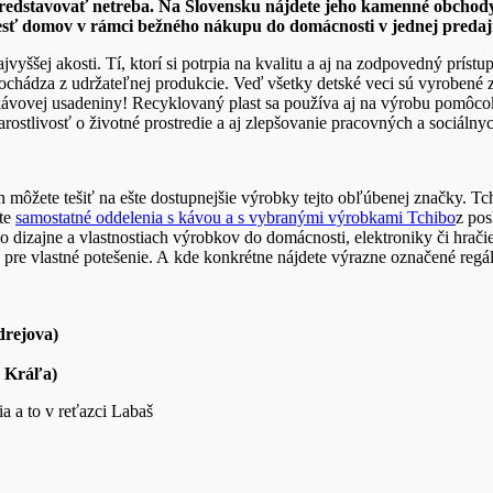
redstavovať netreba. Na Slovensku nájdete jeho kamenné obchody 
iesť domov v rámci bežného nákupu do domácnosti v jednej predaj
vyššej akosti. Tí, ktorí si potrpia na kvalitu a aj na zodpovedný prístu
chádza z udržateľnej produkcie. Veď všetky detské veci sú vyrobené 
 kávovej usadeniny! Recyklovaný plast sa používa aj na výrobu pomô
rostlivosť o životné prostredie a aj zlepšovanie pracovných a sociáln
 môžete tešiť na ešte dostupnejšie výrobky tejto obľúbenej značky. T
ete
samostatné oddelenia s kávou a s vybranými výrobkami Tchibo
z pos
 o dizajne a vlastnostiach výrobkov do domácnosti, elektroniky či hra
é pre vlastné potešenie. A kde konkrétne nájdete výrazne označené regá
rejova)
 Kráľa)
a a to v reťazci Labaš