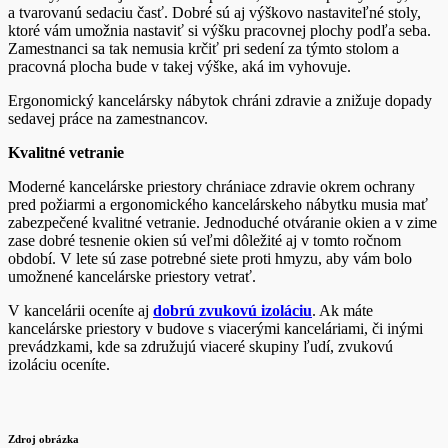
a tvarovanú sedaciu časť. Dobré sú aj výškovo nastaviteľné stoly,
ktoré vám umožnia nastaviť si výšku pracovnej plochy podľa seba.
Zamestnanci sa tak nemusia krčiť pri sedení za týmto stolom a
pracovná plocha bude v takej výške, aká im vyhovuje.
Ergonomický kancelársky nábytok chráni zdravie a znižuje dopady
sedavej práce na zamestnancov.
Kvalitné vetranie
Moderné kancelárske priestory chrániace zdravie okrem ochrany
pred požiarmi a ergonomického kancelárskeho nábytku musia mať
zabezpečené kvalitné vetranie. Jednoduché otváranie okien a v zime
zase dobré tesnenie okien sú veľmi dôležité aj v tomto ročnom
období. V lete sú zase potrebné siete proti hmyzu, aby vám bolo
umožnené kancelárske priestory vetrať.
V kancelárii oceníte aj
dobrú zvukovú izoláciu
. Ak máte
kancelárske priestory v budove s viacerými kanceláriami, či inými
prevádzkami, kde sa združujú viaceré skupiny ľudí, zvukovú
izoláciu oceníte.
Zdroj obrázka