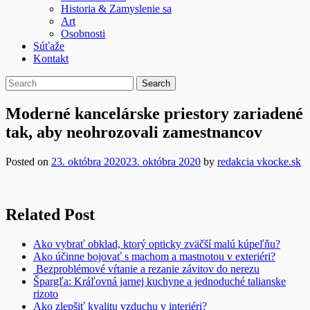
Historia & Zamyslenie sa
Art
Osobnosti
Súťaže
Kontakt
Moderné kancelárske priestory zariadené
tak, aby neohrozovali zamestnancov
Posted on
23. októbra 2020
23. októbra 2020
by
redakcia vkocke.sk
Related Post
Ako vybrať obklad, ktorý opticky zväčší malú kúpeľňu?
Ako účinne bojovať s machom a mastnotou v exteriéri?
Bezproblémové vŕtanie a rezanie závitov do nerezu
Špargľa: Kráľovná jarnej kuchyne a jednoduché talianske
rizoto
Ako zlepšiť kvalitu vzduchu v interiéri?