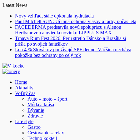
Skip
Latest News
to
Nový vzhľad, stále dokonalá hydratácia
content
Paul Mitchell SUN: Účinná ochrana vlasov a farby počas leta
FACEDERMA predstavila novú spoluprácu s Alenou
Heribanovou a uviedla novinku LIPPLUS MAX
Trnava Rum Fest 2026: Peru stretlo Dánsko a Brazília si
prišla po svojich fanúšikov
Len 4 % Slovákov používajú SPF denne. Väčšina necháva
pokožku bez ochrany po celý rok
Home
Aktuality
Voľný čas
Auto – moto – šport
Móda a krása
Bývanie
Zdravie
Life style
Gastro
Cestovanie – relax
Techno kokteil