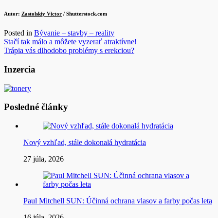
Autor:
Zastolskiy Victor
/ Shutterstock.com
Posted in
Bývanie – stavby – reality
Navigácia
Stačí tak málo a môžete vyzerať atraktívne!
Trápia vás dlhodobo problémy s erekciou?
v
článku
Inzercia
Posledné články
Nový vzhľad, stále dokonalá hydratácia
27 júla, 2026
Paul Mitchell SUN: Účinná ochrana vlasov a farby počas leta
16 júla, 2026