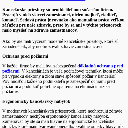
Kancelárske priestory sú neoddeliteľnou súčasťou firiem.
Pracujú v nich viacerí zamestnanci, nielen majiteľ, riaditeľ,
konateľ. Sedavá práca je rovnako ako manuálna práca veľkou
záťažou pre naše zdravie, preto by sa ani v týchto priestoroch
malo myslieť na zdravie zamestnancov.
Ako by ale mali vyzerať moderné kancelárske priestory, ktoré sú
zariadené tak, aby neohrozovali zdravie zamestnancov?
Ochrana pred požiarmi
V každej firme by mala byť zabezpečená
dôkladná ochrana pred
požiarmi
. V kanceláriách je veľa počítačovej techniky, ktorá môže
pri výpadku elektriny a zlom stave spôsobiť požiar v kancelárií.
Povinnosťou každého podnikateľa je zabezpečiť ochranu pred
požiarmi a podnikať potrebné opatrenia na elimináciu rizika
požiarov.
Ergonomický kancelársky nábytok
V moderných kancelárskych priestoroch, ktoré neohrozujú zdravie
zamestnancov, nechýba ergonomický kancelársky nábytok.
Zameriavať by ste sa mali hlavne na ergonomické kancelárske
stoličky, ktoré majú tvarované operadlo, kvalitné opierky hlavy, rúk