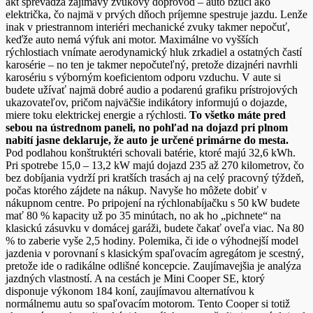
akt sprevádza zajímavý zvukový doprovod – auto bzučí ako
električka, čo najmä v prvých dňoch príjemne spestruje jazdu. Lenže
inak v priestrannom interiéri mechanické zvuky takmer nepočuť,
keďže auto nemá výfuk ani motor. Maximálne vo vyšších
rýchlostiach vnímate aerodynamický hluk zrkadiel a ostatných častí
karosérie – no ten je takmer nepočuteľný, pretože dizajnéri navrhli
karosériu s výborným koeficientom odporu vzduchu. V aute si
budete užívať najmä dobré audio a podarenú grafiku prístrojových
ukazovateľov, pričom najväčšie indikátory informujú o dojazde,
miere toku elektrickej energie a rýchlosti.
To všetko máte pred
sebou na ústrednom paneli, no pohľad na dojazd pri plnom
nabití jasne deklaruje, že auto je určené primárne do mesta.
Pod podlahou konštruktéri schovali batérie, ktoré majú 32,6 kWh.
Pri spotrebe 15,0 – 13,2 kW majú dojazd 235 až 270 kilometrov, čo
bez dobíjania vydrží pri kratších trasách aj na celý pracovný týždeň,
počas ktorého zájdete na nákup. Navyše ho môžete dobiť v
nákupnom centre. Po pripojení na rýchlonabíjačku s 50 kW budete
mať 80 % kapacity už po 35 minútach, no ak ho „pichnete“ na
klasickú zásuvku v domácej garáži, budete čakať oveľa viac. Na 80
% to zaberie vyše 2,5 hodiny. Polemika, či ide o výhodnejší model
jazdenia v porovnaní s klasickým spaľovacím agregátom je scestný,
pretože ide o radikálne odlišné koncepcie. Zaujímavejšia je analýza
jazdných vlastností. A na cestách je Mini Cooper SE, ktorý
disponuje výkonom 184 koní, zaujímavou alternatívou k
normálnemu autu so spaľovacím motorom. Tento Cooper si totiž