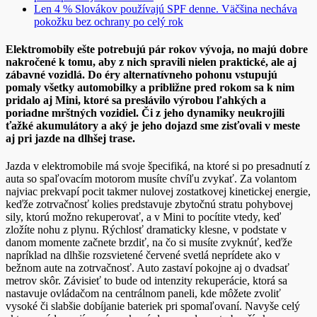
Len 4 % Slovákov používajú SPF denne. Väčšina necháva
pokožku bez ochrany po celý rok
Elektromobily ešte potrebujú pár rokov vývoja, no majú dobre
nakročené k tomu, aby z nich spravili nielen praktické, ale aj
zábavné vozidlá. Do éry alternatívneho pohonu vstupujú
pomaly všetky automobilky a približne pred rokom sa k nim
pridalo aj Mini, ktoré sa preslávilo výrobou ľahkých a
poriadne mrštných vozidiel. Či z jeho dynamiky neukrojili
ťažké akumulátory a aký je jeho dojazd sme zisťovali v meste
aj pri jazde na dlhšej trase.
Jazda v elektromobile má svoje špecifiká, na ktoré si po presadnutí z
auta so spaľovacím motorom musíte chvíľu zvykať. Za volantom
najviac prekvapí pocit takmer nulovej zostatkovej kinetickej energie,
keďže
zotrvačnosť kolies predstavuje zbytočnú stratu pohybovej
sily, ktorú možno rekuperovať, a v Mini to pocítite vtedy, keď
zložíte nohu z plynu. Rýchlosť dramaticky klesne, v podstate v
danom momente začnete brzdiť, na čo si musíte zvyknúť, keďže
napríklad na dlhšie rozsvietené červené svetlá neprídete ako v
bežnom aute na zotrvačnosť. Auto zastaví pokojne aj o dvadsať
metrov skôr. Závisieť to bude od intenzity rekuperácie, ktorá sa
nastavuje ovládačom na centrálnom paneli, kde môžete zvoliť
vysoké či slabšie dobíjanie bateriek pri spomaľovaní. Navyše celý