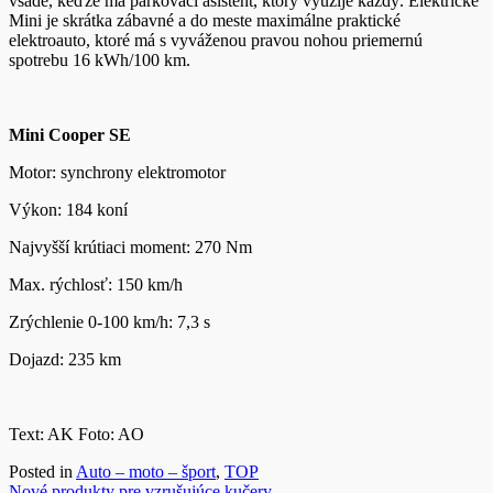
všade, keďže má parkovací asistent, ktorý využije každý. Elektrické
Mini je skrátka zábavné a do meste maximálne praktické
elektroauto, ktoré má s vyváženou pravou nohou priemernú
spotrebu 16 kWh/100 km.
Mini Cooper SE
Motor: synchrony elektromotor
Výkon: 184 koní
Najvyšší krútiaci moment: 270 Nm
Max. rýchlosť: 150 km/h
Zrýchlenie 0-100 km/h: 7,3 s
Dojazd: 235 km
Text: AK Foto: AO
Posted in
Auto – moto – šport
,
TOP
Nové produkty pre vzrušujúce kučery