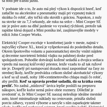
sa hodí pre ďalšiu jazdu.
V podstate ide o to, že auto má plný výkon k dispozícii hneď, keď
zatlačíte na akcelerátor a pneumatiky majú pri vypnutej trakcii
skrátka čo robiť, aby toľkú silu skrotili s gráciou. Napokon, z nuly
na stovke ste za 7,3 sekundy, ale ruku na srdce – Mini Cooper SE
nie je práve auto na dlhé jazdenie vo vysokej rýchlosti, pretože tak
rapídne klesá dojazd a Mini ponúka iné, zaujímavejšie modely v
edícii John Cooper Works.
Elektrický Cooper exceluje v komfortnej jazde v meste, najmä v
najvyššej výbave XL, ktorá je vyšperkovaná do posledného detailu.
Okrem športového volantu a panoramatickej strechy vnútri nájdete
aj decentne nasvietenú britskú vlajku na palubnej doske pred
spolujazdcom. Pohodlie dotvárajú kožené sedadlá a dvojica sediaca
vpredu má naozaj kráľovský priestor, lenže vzadu to až tak ružové
nie je. Dospelý pri nastupovaní dozadu musí zaspomínať na časy zo
strednej školy, keďže predvádza celkom slušné akrobatické výkony
a keď sa už usadí, nohy 180-centimetrového chlapa majú čo robiť,
aby prežili.
Keď sa upravia predné sadadlá, dá sa krátka cesta
prežiť.
No zadná „núdzová“ lavica lepšie poslúži na prepravu
nákupov, keďže kufor nemá práve obrie rozmery. Dôležité je
uvedomiť si, že Mini Cooper SE naozaj stelesňuje ideálne mestské
auto, ktoré minimalizuje náklady na cestovanie, prináša slušnú
porciu zábavy, vyzerá výborne a navyše s ním zaparkujete takmer