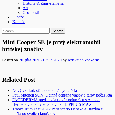
Historia & Zamyslenie sa
Art
Osobnosti
Súťaže
Kontakt
Mini Cooper SE je prvý elektromobil
britskej značky
Posted on
20. júla 2020
21. júla 2020
by
redakcia vkocke.sk
Related Post
Nový vzhľad, stále dokonalá hydratácia
Paul Mitchell SUN: Účinná ochrana vlasov a farby počas leta
FACEDERMA predstavila novú spoluprácu s Alenou
Heribanovou a uviedla novinku LIPPLUS MAX
Trnava Rum Fest 2026: Peru stretlo Dánsko a Brazília si
prišla po svojich fanúšikov