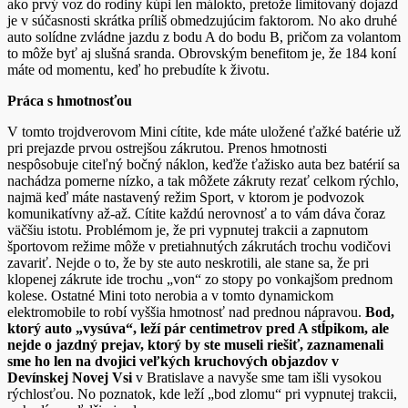
ako prvý voz do rodiny kúpi len málokto, pretože limitovaný dojazd
je v súčasnosti skrátka príliš obmedzujúcim faktorom. No ako druhé
auto solídne zvládne jazdu z bodu A do bodu B, pričom za volantom
to môže byť aj
slušná sranda. Obrovským benefitom je, že 184 koní
máte od momentu, keď ho prebudíte k životu.
Práca s hmotnosťou
V tomto trojdverovom Mini cítite, kde máte uložené ťažké batérie už
pri prejazde prvou ostrejšou zákrutou. Prenos hmotnosti
nespôsobuje citeľný bočný náklon, keďže ťažisko auta bez batérií sa
nachádza pomerne nízko, a tak môžete zákruty rezať celkom rýchlo,
najmä keď máte nastavený režim Sport, v ktorom je podvozok
komunikatívny až-až. Cítite každú nerovnosť a to vám dáva čoraz
väčšiu istotu. Problémom je, že pri vypnutej trakcii a zapnutom
športovom režime môže v pretiahnutých zákrutách trochu vodičovi
zavariť. Nejde o to, že by ste auto neskrotili, ale stane sa, že pri
klopenej zákrute ide trochu „von“ zo stopy po vonkajšom prednom
kolese. Ostatné Mini toto nerobia a v tomto dynamickom
elektromobile to robí vyššia hmotnosť nad prednou nápravou.
Bod,
ktorý auto „vysúva“, leží pár centimetrov pred A stĺpikom, ale
nejde o jazdný prejav, ktorý by ste museli riešiť, zaznamenali
sme ho len na dvojici veľkých kruchových objazdov v
Devínskej Novej Vsi
v Bratislave a navyše sme tam išli vysokou
rýchlosťou. No poznatok, kde leží „bod zlomu“ pri vypnutej trakcii,