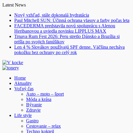
Skip
Latest News
to
Nový vzhľad, stále dokonalá hydratácia
content
Paul Mitchell SUN: Účinná ochrana vlasov a farby počas leta
FACEDERMA predstavila novú spoluprácu s Alenou
Heribanovou a uviedla novinku LIPPLUS MAX
Trnava Rum Fest 2026: Peru stretlo Dánsko a Brazília si
prišla po svojich fanúšikov
Len 4 % Slovákov používajú SPF denne. Väčšina necháva
pokožku bez ochrany po celý rok
Home
Aktuality
Voľný čas
Auto – moto – šport
Móda a krása
Bývanie
Zdravie
Life style
Gastro
Cestovanie – relax
Techno kokteil