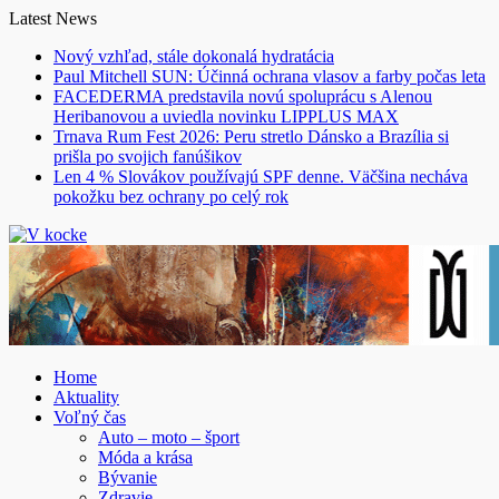
Skip
Latest News
to
Nový vzhľad, stále dokonalá hydratácia
content
Paul Mitchell SUN: Účinná ochrana vlasov a farby počas leta
FACEDERMA predstavila novú spoluprácu s Alenou
Heribanovou a uviedla novinku LIPPLUS MAX
Trnava Rum Fest 2026: Peru stretlo Dánsko a Brazília si
prišla po svojich fanúšikov
Len 4 % Slovákov používajú SPF denne. Väčšina necháva
pokožku bez ochrany po celý rok
Home
Aktuality
Voľný čas
Auto – moto – šport
Móda a krása
Bývanie
Zdravie