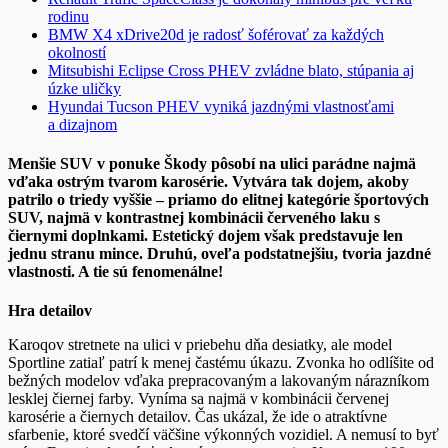
rodinu
BMW X4 xDrive20d je radosť šoférovať za každých
okolností
Mitsubishi Eclipse Cross PHEV zvládne blato, stúpania aj
úzke uličky
Hyundai Tucson PHEV vyniká jazdnými vlastnosťami
a dizajnom
Menšie SUV v ponuke Škody pôsobí na ulici parádne najmä
vďaka ostrým tvarom karosérie. Vytvára tak dojem, akoby
patrilo o triedy vyššie – priamo do elitnej kategórie športových
SUV, najmä v kontrastnej kombinácii červeného laku s
čiernymi doplnkami. Estetický dojem však predstavuje len
jednu stranu mince. Druhú, oveľa podstatnejšiu, tvoria jazdné
vlastnosti. A tie sú fenomenálne!
Hra detailov
Karoqov stretnete na ulici v priebehu dňa desiatky, ale model
Sportline zatiaľ patrí k menej častému úkazu. Zvonka ho odlíšite od
bežných modelov vďaka prepracovaným a lakovaným nárazníkom
lesklej čiernej farby. Vyníma sa najmä v kombinácii červenej
karosérie a čiernych detailov. Čas ukázal, že ide o atraktívne
sfarbenie, ktoré svedčí väčšine výkonných vozidiel. A nemusí to byť