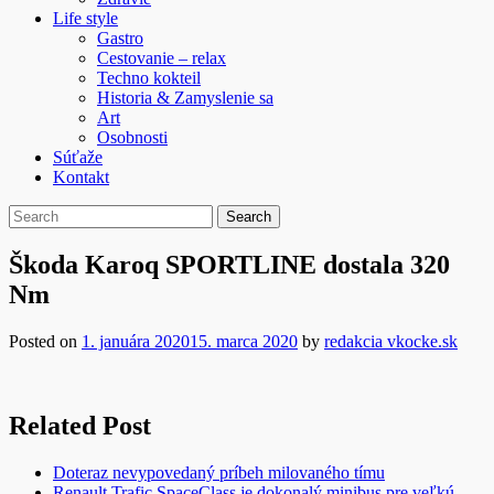
Life style
Gastro
Cestovanie – relax
Techno kokteil
Historia & Zamyslenie sa
Art
Osobnosti
Súťaže
Kontakt
Škoda Karoq SPORTLINE dostala 320
Nm
Posted on
1. januára 2020
15. marca 2020
by
redakcia vkocke.sk
Related Post
Doteraz nevypovedaný príbeh milovaného tímu
Renault Trafic SpaceClass je dokonalý minibus pre veľkú