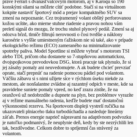
práve Ferrari s dvanásťvalcovým motorom, aj v Karoqu so 190
konskými silami sa môžete cítiť podobne. Stačí si na virtuálnom
kokpite nastaviť športový mód a prejav kompaktného SUV sa
zmení na nepoznanie. Cez trojramenný volant obšitý perforovanou
kožou ucítite, ako mierne stuhne riadenie a pravou nohou vám
preletí signál do mozgu, že trochu stuhol plynový pedál. Zmení sa aj
odozva bŕzd, tlmiče filtrujú nerovnosti o čosi tvrdšie a náklony
karosérie s vyššie umiestneným ťažiskom nie sú také, ako v prípade
ekologického režimu (ECO) zameraného na minimalizovanie
spotreby paliva. Model Sportline si môžete vybrať s motorom TSI
alebo TDI, pričom oba dostanete so 7-stupňovou automatickou,
dvojspojkovou prevodovkou DSG, ktorá pracuje tak plynulo, že si
jej zásahy pomaly ani neuvedomujete. A ak budete chcieť prevziať
oprate, stačí prepnúť na radenie pomocou pádiel pod volantom.
Väčšiu zábavu si s nimi užijete síce v rýchlom úseku niekde za
mestom, ale nonšalantne zvládne aj razantný odpich v meste, kde sa
pravidelne suniete pomaly vpred, no keď zrazu zistíte, že na
oranžovú už nedobrzdíte a dupnete na plyn, bez problémov vyrazíte
aj v režime manuálneho radenia, keďže budete mať dostatočnú
výkonnostnú rezervu. Na športovom displeji vystrelí ručička na
ukazovateli plniaceho tlaku turbodúchadla a nasleduje lineárny
záťah. Pre
nos energie naprieč nápravami na adaptívnom podvozku
je natoľko podmanivý, že neuplynie deň, kedy by ste nezrýchlili len
tak, bezdôvodne. Celkom dobre to spríjemní čas strávený za
volantom.