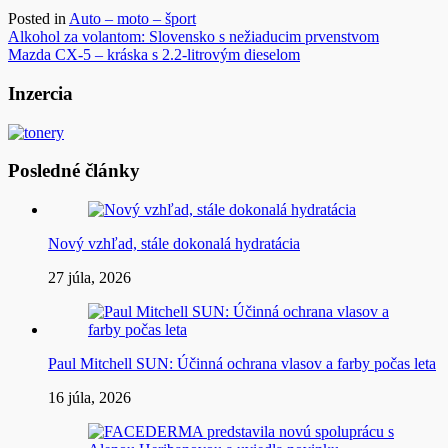
Posted in
Auto – moto – šport
Navigácia
Alkohol za volantom: Slovensko s nežiaducim prvenstvom
Mazda CX-5 – kráska s 2.2-litrovým dieselom
v
článku
Inzercia
Posledné články
Nový vzhľad, stále dokonalá hydratácia
27 júla, 2026
Paul Mitchell SUN: Účinná ochrana vlasov a farby počas leta
16 júla, 2026