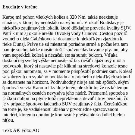
Exceluje v teréne
Karoq má pohon všetkých kolies a 320 Nm, takže neexistuje
situácia, v ktorej by neobstálo na výbornú. V okolí Bratislavy je
niekoľko zaujímavých lokalít, ktoré dôkladne preveria kvality SUV.
Patrí k nim aj okolie areálu Divokej vody Čunovo. Cestou pozdĺž
vodného diela Gabčíkovo sa dostanete k niekoľkým zjazdom k
rieke Dunaj. Práve tie sú miestami poriadne strmé a počas leta tam
panuje sucho, takže musíte riešiť správne dávkovanie ply- nu, aby
vám neprekĺzli kolesá a nezačali ste sa sunúť bokom. Vďaka
dostatočnej svetlej výške nemusíte až tak riešiť nájazdový uhol a
podvozok, ktorý si nastavíte pár klikmi na stredovej konzole tesne
pod pákou automatu, sa v momente prispôsobí podmienkam. Kolesá
sa zahryznú do sypkého podkladu a v priebehu niekoľkých sekúnd
sa dostanete na horizont. Podivuhodný nie je ani tak spôsob, akým
športová verzia Karoqu likviduje terén, ale skôr to, že rezké tempo
na normálnych cestách nevysáva jeho nádrž. Priemerná spotreba s
ťažkou nohou na plyne totiž nepreklenula deväť litrov benzínu, čo
je v prípade športovo ladeného SUV zaujímavý fakt. Čerešničkou
na torte je, že vzdialenosť ubieha v prvotriedne spracovanom
interiéri, ktorému dominuje kontrastné prešívanie sedadiel bielou
niťou.
Text: AK Foto: AO