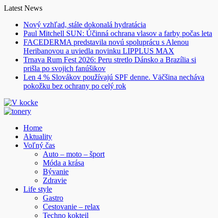
Skip
Latest News
to
Nový vzhľad, stále dokonalá hydratácia
content
Paul Mitchell SUN: Účinná ochrana vlasov a farby počas leta
FACEDERMA predstavila novú spoluprácu s Alenou
Heribanovou a uviedla novinku LIPPLUS MAX
Trnava Rum Fest 2026: Peru stretlo Dánsko a Brazília si
prišla po svojich fanúšikov
Len 4 % Slovákov používajú SPF denne. Väčšina necháva
pokožku bez ochrany po celý rok
Home
Aktuality
Voľný čas
Auto – moto – šport
Móda a krása
Bývanie
Zdravie
Life style
Gastro
Cestovanie – relax
Techno kokteil