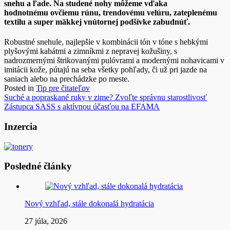
snehu a ľade. Na studené nohy môžeme vďaka
hodnotnému ovčiemu rúnu, trendovému velúru, zateplenému
textilu a super mäkkej vnútornej podšívke zabudnúť.
Robustné snehule, najlepšie v kombinácii tón v tóne s hebkými
plyšovými kabátmi a zimníkmi z nepravej kožušiny, s
nadrozmernými štrikovanými pulóvrami a modernými nohavicami v
imitácii kože, pútajú na seba všetky pohľady, či už pri jazde na
saniach alebo na prechádzke po meste.
Posted in
Tip pre čitateľov
Navigácia
Suché a popraskané ruky v zime? Zvoľte správnu starostlivosť
Zástupca SASS s aktívnou účasťou na EFAMA
v
článku
Inzercia
Posledné články
Nový vzhľad, stále dokonalá hydratácia
27 júla, 2026