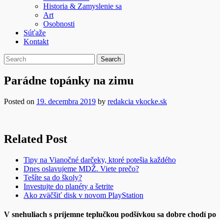
Historia & Zamyslenie sa
Art
Osobnosti
Súťaže
Kontakt
Parádne topánky na zimu
Posted on
19. decembra 2019
by
redakcia vkocke.sk
Related Post
Tipy na Vianočné darčeky, ktoré potešia každého
Dnes oslavujeme MDŽ. Viete prečo?
Tešíte sa do školy?
Investujte do planéty a šetrite
Ako zväčšiť disk v novom PlayStation
V snehuliach s príjemne teplučkou podšívkou sa dobre chodí po