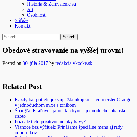
Historia & Zamyslenie sa
Art
Osobnosti
Súťaže
Kontakt
Obedové stravovanie na vyššej úrovni!
Posted on
30. júla 2017
by
redakcia vkocke.sk
Related Post
Každý bar potrebuje svoju Zlatokopku: Jägermeister Orange
v jednoduchom mixe s tonikom
Špargľa: Kráľovná jarnej kuchyne a jednoduché talianske
rizoto
Poznáte tieto pozitívne účinky kávy?
Vianoce bez výčitiek: Prinášame špeciálne menu aj rady
odborníkov