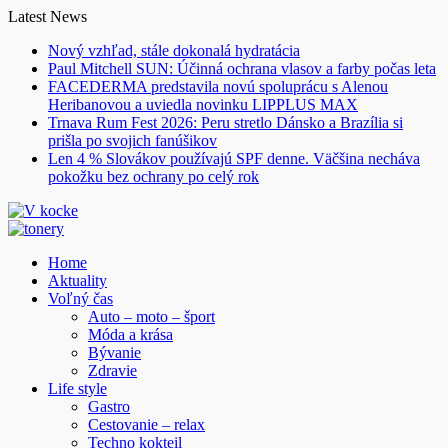
Skip
Latest News
to
Nový vzhľad, stále dokonalá hydratácia
content
Paul Mitchell SUN: Účinná ochrana vlasov a farby počas leta
FACEDERMA predstavila novú spoluprácu s Alenou
Heribanovou a uviedla novinku LIPPLUS MAX
Trnava Rum Fest 2026: Peru stretlo Dánsko a Brazília si
prišla po svojich fanúšikov
Len 4 % Slovákov používajú SPF denne. Väčšina necháva
pokožku bez ochrany po celý rok
Home
Aktuality
Voľný čas
Auto – moto – šport
Móda a krása
Bývanie
Zdravie
Life style
Gastro
Cestovanie – relax
Techno kokteil