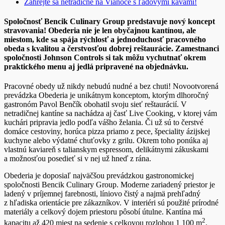
Zahrejte sa netradične na Vianoce s ľadovými kávami!
Spoločnosť Bencik Culinary Group predstavuje nový koncept
stravovania! Obederia nie je len obyčajnou kantínou, ale
miestom, kde sa spája rýchlosť a jednoduchosť pracovného
obeda s kvalitou a čerstvosťou dobrej reštaurácie. Zamestnanci
spoločnosti Johnson Controls si tak môžu vychutnať okrem
praktického menu aj jedlá pripravené na objednávku.
Pracovné obedy už nikdy nebudú nudné a bez chuti! Novootvorená
prevádzka Obederia je unikátnym konceptom, ktorým dlhoročný
gastronóm Pavol Benčík obohatil svoju sieť reštaurácií. V
netradičnej kantíne sa nachádza aj časť Live Cooking, v ktorej vám
kuchári pripravia jedlo podľa vášho želania. Či už sú to čerstvé
domáce cestoviny, horúca pizza priamo z pece, špeciality ázijskej
kuchyne alebo výdatné chuťovky z grilu. Okrem toho ponúka aj
vlastnú kaviareň s talianskym espressom, delikátnymi zákuskami
a možnosťou posedieť si v nej už hneď z rána.
Obederia je doposiaľ najväčšou prevádzkou gastronomickej
spoločnosti Bencik Culinary Group. Moderne zariadený priestor je
ladený v príjemnej farebnosti, líniovo čistý a najmä prehľadný
z hľadiska orientácie pre zákazníkov. V interiéri sú použité prírodné
materiály a celkový dojem priestoru pôsobí útulne. Kantína má
2
kapacitu až 420 miest na sedenie s celkovou rozlohou 1 100 m
.