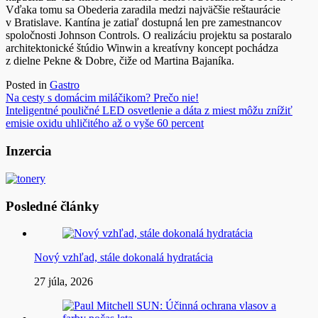
Vďaka tomu sa Obederia zaradila medzi najväčšie reštaurácie
v Bratislave. Kantína je zatiaľ dostupná len pre zamestnancov
spoločnosti Johnson Controls. O realizáciu projektu sa postaralo
architektonické štúdio Winwin a kreatívny koncept pochádza
z dielne Pekne & Dobre, čiže od Martina Bajaníka.
Posted in
Gastro
Navigácia
Na cesty s domácim miláčikom? Prečo nie!
Inteligentné pouličné LED osvetlenie a dáta z miest môžu znížiť
v
emisie oxidu uhličitého až o vyše 60 percent
článku
Inzercia
Posledné články
Nový vzhľad, stále dokonalá hydratácia
27 júla, 2026