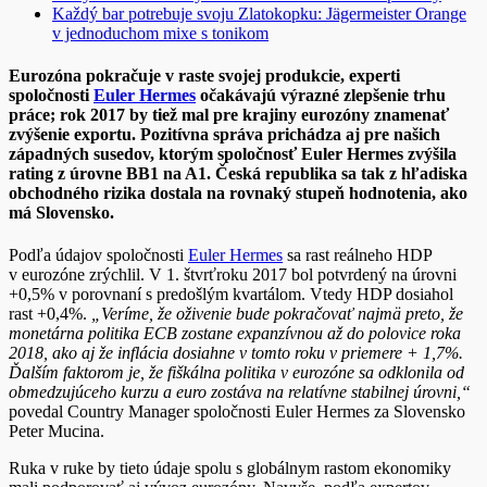
Každý bar potrebuje svoju Zlatokopku: Jägermeister Orange
v jednoduchom mixe s tonikom
Eurozóna pokračuje v raste svojej produkcie, experti
spoločnosti
Euler Hermes
očakávajú výrazné zlepšenie trhu
práce; rok 2017 by tiež mal pre krajiny eurozóny znamenať
zvýšenie exportu. Pozitívna správa prichádza aj pre našich
západných susedov, ktorým spoločnosť Euler Hermes zvýšila
rating z úrovne BB1 na A1. Česká republika sa tak z hľadiska
obchodného rizika dostala na rovnaký stupeň hodnotenia, ako
má Slovensko.
Podľa údajov spoločnosti
Euler Hermes
sa rast reálneho HDP
v eurozóne zrýchlil. V 1. štvrťroku 2017 bol potvrdený na úrovni
+0,5% v porovnaní s predošlým kvartálom. Vtedy HDP dosiahol
rast +0,4%.
„Veríme, že oživenie bude pokračovať najmä preto, že
monetárna politika ECB zostane expanzívnou až do polovice roka
2018, ako aj že inflácia dosiahne v tomto roku v priemere + 1,7%.
Ďalším faktorom je, že fiškálna politika v eurozóne sa odklonila od
obmedzujúceho kurzu a euro zostáva na relatívne stabilnej úrovni,“
povedal Country Manager spoločnosti Euler Hermes za Slovensko
Peter Mucina.
Ruka v ruke by tieto údaje spolu s globálnym rastom ekonomiky