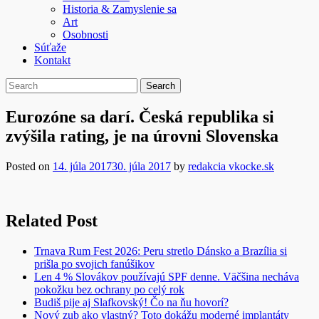
Historia & Zamyslenie sa
Art
Osobnosti
Súťaže
Kontakt
Eurozóne sa darí. Česká republika si
zvýšila rating, je na úrovni Slovenska
Posted on
14. júla 2017
30. júla 2017
by
redakcia vkocke.sk
Related Post
Trnava Rum Fest 2026: Peru stretlo Dánsko a Brazília si
prišla po svojich fanúšikov
Len 4 % Slovákov používajú SPF denne. Väčšina necháva
pokožku bez ochrany po celý rok
Budiš pije aj Slafkovský! Čo na ňu hovorí?
Nový zub ako vlastný? Toto dokážu moderné implantáty