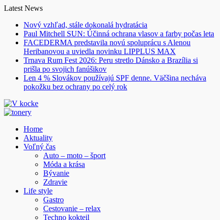
Skip
Latest News
to
Nový vzhľad, stále dokonalá hydratácia
content
Paul Mitchell SUN: Účinná ochrana vlasov a farby počas leta
FACEDERMA predstavila novú spoluprácu s Alenou
Heribanovou a uviedla novinku LIPPLUS MAX
Trnava Rum Fest 2026: Peru stretlo Dánsko a Brazília si
prišla po svojich fanúšikov
Len 4 % Slovákov používajú SPF denne. Väčšina necháva
pokožku bez ochrany po celý rok
Home
Aktuality
Voľný čas
Auto – moto – šport
Móda a krása
Bývanie
Zdravie
Life style
Gastro
Cestovanie – relax
Techno kokteil