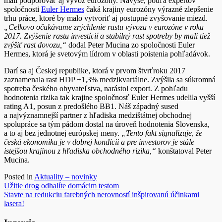
mali podporovať aj vývoz eurozóny. Navyše, podľa expertov
spoločnosti
Euler Hermes
čaká krajiny eurozóny výrazné zlepšenie
trhu práce, ktoré by malo vytvoriť aj postupné zvyšovanie miezd.
„Celkovo očakávame zrýchlenie rastu vývozu v eurozóne v roku
2017. Zvýšenie rastu investícií a stabilný rast spotreby by mali tiež
zvýšiť rast dovozu,“
dodal Peter Mucina zo spoločnosti Euler
Hermes, ktorá je svetovým lídrom v oblasti poistenia pohľadávok.
Darí sa aj Českej republike, ktorá v prvom štvrťroku 2017
zaznamenala rast HDP +1,3% medzikvartálne. Zvýšila sa súkromná
spotreba českého obyvateľstva, narástol export. Z pohľadu
hodnotenia rizika tak krajine spoločnosť Euler Hermes udelila vyšší
rating A1, posun z predošlého BB1. Náš západný sused
a najvýznamnejší partner z hľadiska medzištátnej obchodnej
spolupráce sa tým pádom dostal na úroveň hodnotenia Slovenska,
a to aj bez jednotnej európskej meny.
„Tento fakt signalizuje, že
česká ekonomika je v dobrej kondícii a pre investorov je stále
istejšou krajinou z hľadiska obchodného rizika,“
konštatoval Peter
Mucina.
Posted in
Aktuality – novinky
Navigácia
Užitie drog odhalíte domácim testom
Stavte na redukciu farebných nerovností inšpirovanú účinkami
v
lasera!
článku