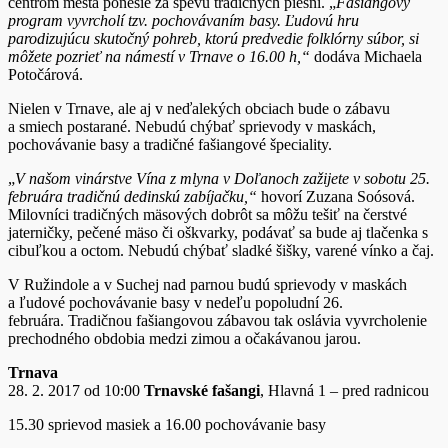
centrom mesta ponesie za spevu tradičných piesní. „
Fašiangový
program vyvrcholí tzv. pochovávaním basy.
Ľudovú hru
parodizujúcu skutočný pohreb, ktorú predvedie folklórny súbor, si
môžete pozrieť na námestí v Trnave o 16.00 h,“
dodáva Michaela
Potočárová.
Nielen v Trnave, ale aj v neďalekých obciach bude o zábavu
a smiech postarané. Nebudú chýbať sprievody v maskách,
pochovávanie basy a tradičné fašiangové špeciality.
„
V našom vinárstve Vína z mlyna v Doľanoch zažijete v sobotu 25.
februára tradičnú dedinskú zabíjačku,“
hovorí Zuzana Soósová.
Milovníci tradičných mäsových dobrôt sa môžu tešiť na čerstvé
jaterničky, pečené mäso či oškvarky, podávať sa bude aj tlačenka s
cibuľkou a octom. Nebudú chýbať sladké šišky, varené vínko a čaj.
V Ružindole a v Suchej nad parnou budú sprievody v maskách
a ľudové pochovávanie basy v nedeľu popoludní 26.
februára. Tradičnou fašiangovou zábavou tak oslávia vyvrcholenie
prechodného obdobia medzi zimou a očakávanou jarou.
Trnava
28. 2. 2017 od 10:00
Trnavské fašangi
, Hlavná 1 – pred radnicou
15.30 sprievod masiek a 16.00 pochovávanie basy