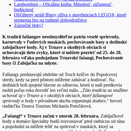
Lamborghini – Oficiálna kniha: Minulosť, súčasnosť,
budúcnosť
Obľúbený seriál Bluey ožíva v stavebniciach LEGO®, ktoré
premenia hru na rodinné dobrodružstvo
Zázračné lieky?
K tradícii fašiangov neodmysliteľne patria veselé sprievody,
karnevaly v ľudových maskách, pochovávanie basy a dedinské
zabíjačkové hody. Aj v Trnave a okolitých obciach si
uchovávajú tieto zvyky, ktoré si môžete pozrieť od 25. do 28.
februára vďaka podujatiam Trnavské fašangi, Pochovávanie
basy či Zabíjačka na mlyne.
Fašiangy predstavujú obdobie od Troch kráľov do Popolcovej
stredy, kedy sa pred pôstom môžeme zabávať a hodovať. Na
dedinách boli spojené hlavne so zábavou, ktorú si naši predkovia
mohli počas roka dovoliť len veľmi málo. „
Túto tradíciu sa snažíme
uchovať aj v Trnave a v okolitých obciach, ktoré fašiangové
sprievody a hody v pôvodnom duchu organizujú dodnes
,“ hovorí
riaditeľka Trnava Tourism Michaela Potočárová.
„Fašangi“ v Trnave začnú v utorok 28. februára.
Zabíjačkové
hody a domáce špeciality budú rozvoniavať pred radnicou od rána
a popoludní sa môžete tešiť na sprievod v maskách, ktorý sa