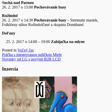
Suchá nad Parnou
26. 2. 2017 o 15:00
Pochovávanie basy
Ružindol
26. 2. 2017 o 14:30
Pochovávanie basy
– Stretnutie masiek,
Folklórny súbor Rošindolčané a skupina Domiband
Doľany
2. 2017 o 14:00 – 19:00
Zabíjačka na mlyne
Posted in
Voľný čas
Navigácia
Práčka s integrovanou sušičkou Miele
Novinky od LG s novými B2B LCD
v
článku
Inzercia