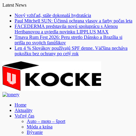
Skip
Latest News
to
Nový vzhľad, stále dokonalá hydratácia
content
Paul Mitchell SUN: Účinná ochrana vlasov a farby počas leta
FACEDERMA predstavila novú spoluprácu s Alenou
Heribanovou a uviedla novinku LIPPLUS MAX
Trnava Rum Fest 2026: Peru stretlo Dánsko a Brazília si
prišla po svojich fanúšikov
Len 4 % Slovákov používajú SPF denne. Väčšina necháva
pokožku bez ochrany po celý rok
Home
Aktuality
Voľný čas
Auto – moto – šport
Móda a krása
Bývanie