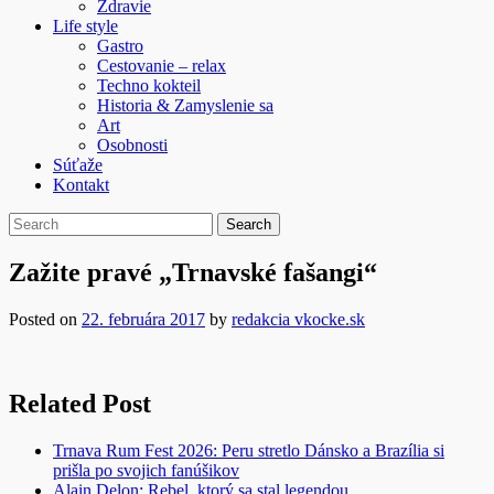
Zdravie
Life style
Gastro
Cestovanie – relax
Techno kokteil
Historia & Zamyslenie sa
Art
Osobnosti
Súťaže
Kontakt
Zažite pravé „Trnavské fašangi“
Posted on
22. februára 2017
by
redakcia vkocke.sk
Related Post
Trnava Rum Fest 2026: Peru stretlo Dánsko a Brazília si
prišla po svojich fanúšikov
Alain Delon: Rebel, ktorý sa stal legendou