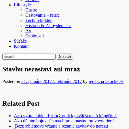
Life style
Gastro
Cestovanie – relax
Techno kokteil
Historia & Zamyslenie sa
Art
Osobnosti
Súťaže
Kontakt
Stavbu nezastaví ani mráz
Posted on
31. januára 2017
7. februára 2017
by
redakcia vkocke.sk
Related Post
Ako vybrať obklad, ktorý opticky zväčší malú kúpeľňu?
Ako účinne bojovať s machom a mastnotou v exteriéri?
Bezproblémové vŕtanie a rezanie závitov do nerezu