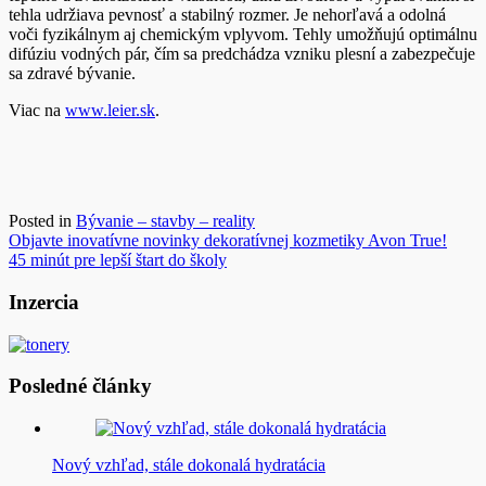
tehla udržiava pevnosť a stabilný rozmer. Je nehorľavá a odolná
voči fyzikálnym aj chemickým vplyvom. Tehly umožňujú optimálnu
difúziu vodných pár, čím sa predchádza vzniku plesní a zabezpečuje
sa zdravé bývanie.
Viac na
www.leier.sk
.
Posted in
Bývanie – stavby – reality
Navigácia
Objavte inovatívne novinky dekoratívnej kozmetiky Avon True!
45 minút pre lepší štart do školy
v
článku
Inzercia
Posledné články
Nový vzhľad, stále dokonalá hydratácia