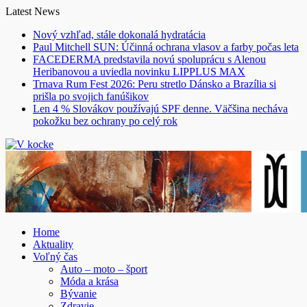
Skip
Latest News
to
Nový vzhľad, stále dokonalá hydratácia
content
Paul Mitchell SUN: Účinná ochrana vlasov a farby počas leta
FACEDERMA predstavila novú spoluprácu s Alenou
Heribanovou a uviedla novinku LIPPLUS MAX
Trnava Rum Fest 2026: Peru stretlo Dánsko a Brazília si
prišla po svojich fanúšikov
Len 4 % Slovákov používajú SPF denne. Väčšina necháva
pokožku bez ochrany po celý rok
Home
Aktuality
Voľný čas
Auto – moto – šport
Móda a krása
Bývanie
Zdravie