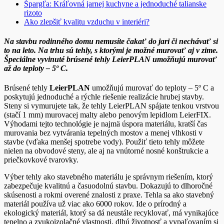
Špargľa: Kráľovná jarnej kuchyne a jednoduché talianske
rizoto
Ako zlepšiť kvalitu vzduchu v interiéri?
Na stavbu rodinného domu nemusíte čakať do jari či nechávať si
to na leto. Na trhu sú tehly, s ktorými je možné murovať aj v zime.
Špeciálne vyvinuté brúsené tehly LeierPLAN umožňujú murovať
až do teploty
–
5
º
C.
Brúsené tehly
LeierPLAN
umožňujú murovať do teploty – 5º C a
poskytujú jednoduché a rýchle riešenie realizácie hrubej stavby.
Steny si vymurujete tak, že tehly LeierPLAN spájate tenkou vrstvou
(stačí 1 mm) murovacej malty alebo penovým lepidlom LeierFIX.
Výhodami tejto technológie je najmä úspora materiálu, kratší čas
murovania bez vytvárania tepelných mostov a menej vlhkosti v
stavbe (vďaka menšej spotrebe vody). Použiť tieto tehly môžete
nielen na obvodové steny, ale aj na vnútorné nosné konštrukcie a
priečkovkové tvarovky.
Výber tehly ako stavebného materiálu je správnym riešením, ktorý
zabezpečuje kvalitnú a časuodolnú stavbu. Dokazujú to dlhoročné
skúsenosti a rokmi overené znalosti z praxe. Tehla sa ako stavebný
materiál používa už viac ako 6000 rokov. Ide o prírodný a
ekologický materiál, ktorý sa dá neustále recyklovať, má vynikajúce
tepelno a zvukoizolačné vlastnosti, dlhú životnosť a vypaľovaním si