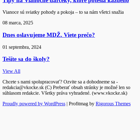
Tipy na Vianočné darčeky, ktoré potešia každého
Vianoce sú sviatky pohody a pokoja – to sa nám všetci snažia
08 marca, 2025
Dnes oslavujeme MDŽ. Viete prečo?
01 septembra, 2024
Tešíte sa do školy?
View All
Chcete s nami spolupracovať? Ozvite sa a dohodneme sa -
redakcia@vkocke.sk (C) Preberať obsah stránky je možné len so
súhlasom redakcie. Všetky práva vyhradené. (www.vkocke.sk)
Proudly powered by WordPress
|
Profitmag by
Rigorous Themes