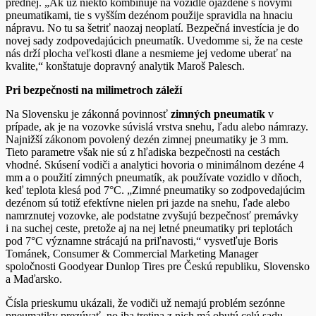
prednej. „Ak už niekto kombinuje na vozidle ojazdené s novými
pneumatikami, tie s vyšším dezénom použije spravidla na hnaciu
nápravu. No tu sa šetriť naozaj neoplatí. Bezpečná investícia je do
novej sady zodpovedajúcich pneumatík. Uvedomme si, že na ceste
nás drží plocha veľkosti dlane a nesmieme jej vedome uberať na
kvalite,“ konštatuje dopravný analytik Maroš Palesch.
Pri bezpečnosti na milimetroch záleží
Na Slovensku je zákonná povinnosť
zimných pneumatík
v
prípade, ak je na vozovke súvislá vrstva snehu, ľadu alebo námrazy.
Najnižší zákonom povolený dezén zimnej pneumatiky je 3 mm.
Tieto parametre však nie sú z hľadiska bezpečnosti na cestách
vhodné. Skúsení vodiči a analytici hovoria o minimálnom dezéne 4
mm a o použití zimných pneumatík, ak používate vozidlo v dňoch,
keď teplota klesá pod 7°C. „Zimné pneumatiky so zodpovedajúcim
dezénom sú totiž efektívne nielen pri jazde na snehu, ľade alebo
namrznutej vozovke, ale podstatne zvyšujú bezpečnosť premávky
i na suchej ceste, pretože aj na nej letné pneumatiky pri teplotách
pod 7°C významne strácajú na priľnavosti,“ vysvetľuje Boris
Tománek, Consumer & Commercial Marketing Manager
spoločnosti Goodyear Dunlop Tires pre Českú republiku, Slovensko
a Maďarsko.
Čísla prieskumu ukázali, že vodiči už nemajú problém sezónne
pneumatiky prezúvať, no iba tretina z nich má obutú celú sadu