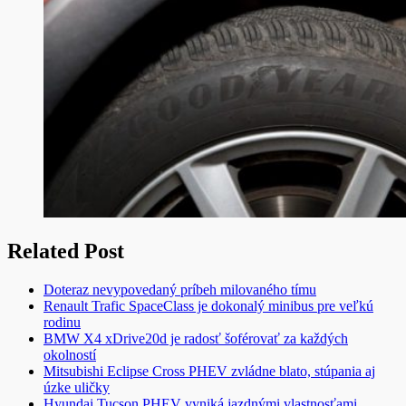
Related Post
Doteraz nevypovedaný príbeh milovaného tímu
Renault Trafic SpaceClass je dokonalý minibus pre veľkú
rodinu
BMW X4 xDrive20d je radosť šoférovať za každých
okolností
Mitsubishi Eclipse Cross PHEV zvládne blato, stúpania aj
úzke uličky
Hyundai Tucson PHEV vyniká jazdnými vlastnosťami