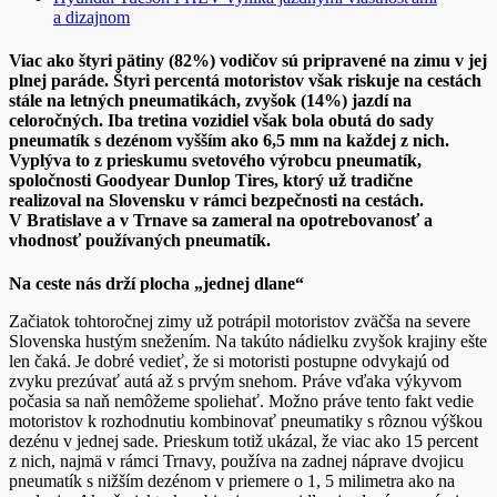
a dizajnom
Viac ako štyri pätiny (82%) vodičov sú pripravené na zimu v jej
plnej paráde. Štyri percentá motoristov však riskuje na cestách
stále na letných pneumatikách, zvyšok (14%) jazdí na
celoročných. Iba tretina vozidiel však bola obutá do sady
pneumatík s dezénom vyšším ako 6,5 mm na každej z nich.
Vyplýva to z prieskumu svetového výrobcu pneumatík,
spoločnosti Goodyear Dunlop Tires, ktorý už tradične
realizoval na Slovensku v rámci bezpečnosti na cestách.
V Bratislave a v Trnave sa zameral na opotrebovanosť a
vhodnosť používaných pneumatík.
Na ceste nás drží plocha „jednej dlane“
Začiatok tohtoročnej zimy už potrápil motoristov zväčša na severe
Slovenska hustým snežením. Na takúto nádielku zvyšok krajiny ešte
len čaká. Je dobré vedieť, že si motoristi postupne odvykajú od
zvyku prezúvať autá až s prvým snehom. Práve vďaka výkyvom
počasia sa naň nemôžeme spoliehať. Možno práve tento fakt vedie
motoristov k rozhodnutiu kombinovať pneumatiky s rôznou výškou
dezénu v jednej sade. Prieskum totiž ukázal, že viac ako 15 percent
z nich, najmä v rámci Trnavy, používa na zadnej náprave dvojicu
pneumatík s nižším dezénom v priemere o 1, 5 milimetra ako na