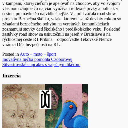
v kampani, ktorej cieľom je apelovať na chodcov, aby vo svojom
vlastnom záujme čo najviac využívali reflexné prvky a boli tak v
cestnej premávke čo najviditeľnejšie. V apríli začala road show
projektu Bezpečná škôlka, vďaka ktorému sa už deviaty rokom so
zásadami bezpečného pohybu na verejných komunikáciách
zoznamujú stovky detí školského i predškolského veku. Posledné
zastávky road show sa uskutočnili na jeseň v Bratislave a na
rýchlostnej ceste R1 Pribina – odpočívadle Tekovské Nemce
v rámci Dňa bezpečnosti na R1.
Posted in
Auto – moto – šport
Navigácia
Inovatívna liečba pomohla Czoborovej
Silvestrovské cupcakes s vaječným likérom
v
článku
Inzercia