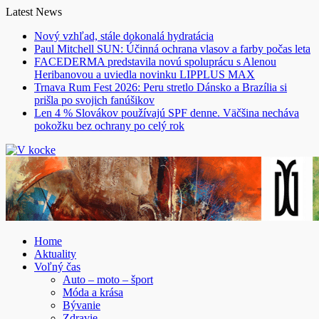
Skip
Latest News
to
Nový vzhľad, stále dokonalá hydratácia
content
Paul Mitchell SUN: Účinná ochrana vlasov a farby počas leta
FACEDERMA predstavila novú spoluprácu s Alenou
Heribanovou a uviedla novinku LIPPLUS MAX
Trnava Rum Fest 2026: Peru stretlo Dánsko a Brazília si
prišla po svojich fanúšikov
Len 4 % Slovákov používajú SPF denne. Väčšina necháva
pokožku bez ochrany po celý rok
Home
Aktuality
Voľný čas
Auto – moto – šport
Móda a krása
Bývanie
Zdravie