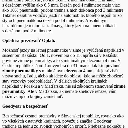
s dezénom vyšším ako 6,5 mm. Dezén pod 4 milimetre malo viac
ako 10% pneumatík, pričom tretina z nich dokonca pod 3 milimetre.
Takmer desatina vodičov jazdí na automobile, ktorého aspoň tri zo
štyroch pneumatík má dezén pod 4 milimetre. Absolútnym
hazardérom je motorista z Trnavy, ktorý jazdí na pneumatikách
s dezénom pod 2 milimetre.
Oplatí sa prezúvať? Oplatí.
Možnosť jazdy na letnej pneumatike v zime je vylúčená napríklad v
susednom Rakúsku. Od 1. novembra do 15. apríla sú v Rakúsku
povinné zimné pneumatiky, a to s minimálnym dezénom 4 mm. V
Českej republike sú od 1.novembra do 31. marca tak isto povinné
zimné pneumatiky
s minimálnym dezénom 4 mm, ak je súvislá
vrstva snehu, ľadu, alebo ak idete do oblasti, kde sa môže zhoršený
stav vozovky predpokladať. V ďalších okolitých krajinách,
napríklad v Poľsku a v Maďarsku, nie sú zákonom stanovené
zimné
pneumatiky
. Ale v Maďarsku, ak nemáte snehové reťaze, vám
môžu vstup do krajiny zamietnuť. ​
Goodyear a bezpečnosť
Bezpečnosť cestnej premávky v Slovenskej republike, rovnako ako
vo všetkých ostatných krajinách, považuje značka Goodyear
tradične za jednu zo svojich vrcholných priorít. Priebežne pokračuje