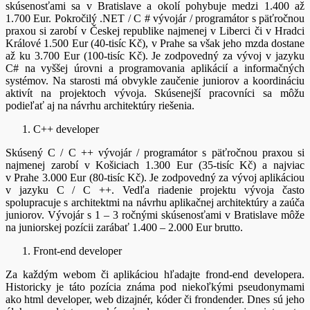
skúsenosťami sa v Bratislave a okolí pohybuje medzi 1.400 až
1.700 Eur. Pokročilý .NET / C # vývojár / programátor s päťročnou
praxou si zarobí v Českej republike najmenej v Liberci či v Hradci
Králové 1.500 Eur (40-tisíc Kč), v Prahe sa však jeho mzda dostane
až ku 3.700 Eur (100-tisíc Kč). Je zodpovedný za vývoj v jazyku
C# na vyššej úrovni a programovania aplikácií a informačných
systémov. Na starosti má obvykle zaučenie juniorov a koordináciu
aktivít na projektoch vývoja. Skúsenejší pracovníci sa môžu
podieľať aj na návrhu architektúry riešenia.
C++ developer
Skúsený C / C ++ vývojár / programátor s päťročnou praxou si
najmenej zarobí v Košiciach 1.300 Eur (35-tisíc Kč) a najviac
v Prahe 3.000 Eur (80-tisíc Kč). Je zodpovedný za vývoj aplikáciou
v jazyku C / C ++. Vedľa riadenie projektu vývoja často
spolupracuje s architektmi na návrhu aplikačnej architektúry a zaúča
juniorov. Vývojár s 1 – 3 ročnými skúsenosťami v Bratislave môže
na juniorskej pozícii zarábať 1.400 – 2.000 Eur brutto.
Front-end developer
Za každým webom či aplikáciou hľadajte frond-end developera.
Historicky je táto pozícia známa pod niekoľkými pseudonymami
ako html developer, web dizajnér, kóder či frondender. Dnes sú jeho