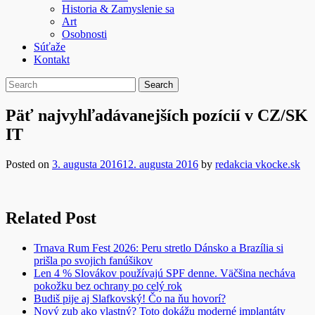
Historia & Zamyslenie sa
Art
Osobnosti
Súťaže
Kontakt
Päť najvyhľadávanejších pozícií v CZ/SK
IT
Posted on
3. augusta 2016
12. augusta 2016
by
redakcia vkocke.sk
Related Post
Trnava Rum Fest 2026: Peru stretlo Dánsko a Brazília si
prišla po svojich fanúšikov
Len 4 % Slovákov používajú SPF denne. Väčšina necháva
pokožku bez ochrany po celý rok
Budiš pije aj Slafkovský! Čo na ňu hovorí?
Nový zub ako vlastný? Toto dokážu moderné implantáty