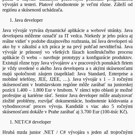
vývojári a testeri. Platové ohodnotenie je veľmi rôzne. Záleží od
regiónu a skúseností uchádzača.
Java developer
Java vývojár vytvára dynamické aplikácie a webové stránky. Java
developera môžeme označiť za IT vedca. Niekedy je jeho prácu aj
reálne vidieť v podobe dizajnového rozhrania, iní Java developeri sú
ako by v zákulisí a ich práca je na prvý pohľad neviditeľná. Java
vývojár je prínosný vo všetkých fázach konštrukčného procesu
aplikácie či webu – navrhuje prototypy a konfigurácie produktov.
Existujú rôzne typy Java vývojárov a v pracovných ponukách firiem
je vždy uvedené o akého Java developera a s akými skúsenosťami
majú spoločnosti záujem (napríklad: Java Standard, Enterprise a
mobilné telefóny, JEE, J2EE, …). Java vývojár s 1 – 3 ročnými
skúsenosťami v bratislavskom regióne môže zarábať na juniorskej
pozícii 1.400 – 1.800 Eur v hrubom. V rámci tejto oblasti je možné
profesijne aj kariérne rásť. Senior Java developer môže analyzovať
zložité problémy, rozvíjať dokumentácie, hodnotenie kódovania a
vyhodnocovať proces vývoja. Kandidát s viac ako 5 ročnými
skúsenosťami dokáže v Prahe zarábať aj 3.700 Eur (100-tisíc Kč).
NET/C# developer
Hrubá mzda junior .NET / C# vývojára s jeden až trojročnými