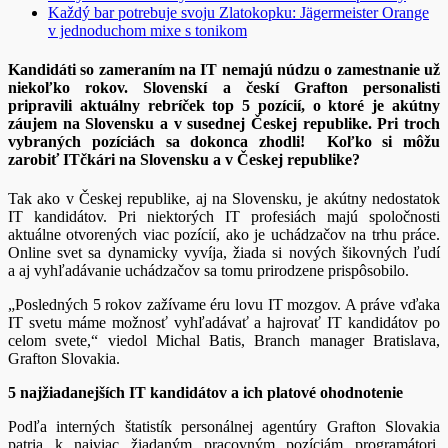
Každý bar potrebuje svoju Zlatokopku: Jägermeister Orange
v jednoduchom mixe s tonikom
Kandidáti so zameraním na IT nemajú núdzu o zamestnanie už
niekoľko rokov. Slovenskí a českí Grafton personalisti
pripravili aktuálny rebríček top 5 pozícií, o ktoré je akútny
záujem na Slovensku a v susednej Českej republike. Pri troch
vybraných pozíciách sa dokonca zhodli! Koľko si môžu
zarobiť ITčkári na Slovensku a v Českej republike?
Tak ako v Českej republike, aj na Slovensku, je akútny nedostatok
IT kandidátov. Pri niektorých IT profesiách majú spoločnosti
aktuálne otvorených viac pozícií, ako je uchádzačov na trhu práce.
Online svet sa dynamicky vyvíja, žiada si nových šikovných ľudí
a aj vyhľadávanie uchádzačov sa tomu prirodzene prispôsobilo.
„Posledných 5 rokov zažívame éru lovu IT mozgov. A práve vďaka
IT svetu máme možnosť vyhľadávať a hajrovať IT kandidátov po
celom svete,“ viedol Michal Batis, Branch manager Bratislava,
Grafton Slovakia.
5 najžiadanejších IT kandidátov a ich platové ohodnotenie
Podľa interných štatistík personálnej agentúry Grafton Slovakia
patria k najviac žiadaným pracovným pozíciám programátori,