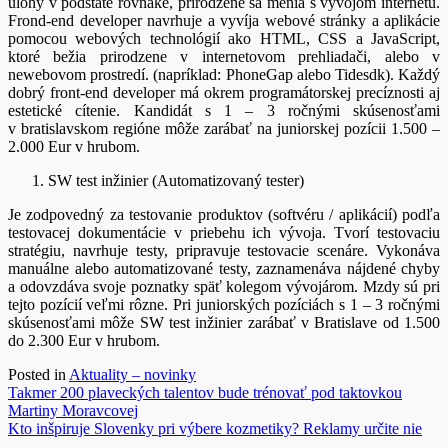
úlohy v podstate rovnaké, prirodzene sa menia s vývojom internetu.
Frond-end developer navrhuje a vyvíja webové stránky a aplikácie
pomocou webových technológií ako HTML, CSS a JavaScript,
ktoré bežia prirodzene v internetovom prehliadači, alebo v
newebovom prostredí. (napríklad: PhoneGap alebo Tidesdk). Každý
dobrý front-end developer má okrem programátorskej precíznosti aj
estetické cítenie. Kandidát s 1 – 3 ročnými skúsenosťami
v bratislavskom regióne môže zarábať na juniorskej pozícii 1.500 –
2.000 Eur v hrubom.
SW test inžinier (Automatizovaný tester)
Je zodpovedný za testovanie produktov (softvéru / aplikácií) podľa
testovacej dokumentácie v priebehu ich vývoja. Tvorí testovaciu
stratégiu, navrhuje testy, pripravuje testovacie scenáre. Vykonáva
manuálne alebo automatizované testy, zaznamenáva nájdené chyby
a odovzdáva svoje poznatky späť kolegom vývojárom. Mzdy sú pri
tejto pozícií veľmi rôzne. Pri juniorských pozíciách s 1 – 3 ročnými
skúsenosťami môže SW test inžinier zarábať v Bratislave od 1.500
do 2.300 Eur v hrubom.
Posted in
Aktuality – novinky
Navigácia
Takmer 200 plaveckých talentov bude trénovať pod taktovkou
Martiny Moravcovej
v
Kto inšpiruje Slovenky pri výbere kozmetiky? Reklamy určite nie