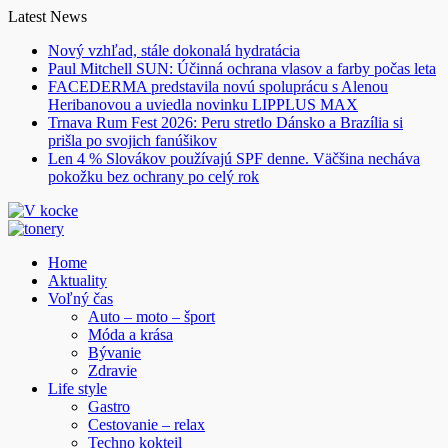
Skip
Latest News
to
Nový vzhľad, stále dokonalá hydratácia
content
Paul Mitchell SUN: Účinná ochrana vlasov a farby počas leta
FACEDERMA predstavila novú spoluprácu s Alenou
Heribanovou a uviedla novinku LIPPLUS MAX
Trnava Rum Fest 2026: Peru stretlo Dánsko a Brazília si
prišla po svojich fanúšikov
Len 4 % Slovákov používajú SPF denne. Väčšina necháva
pokožku bez ochrany po celý rok
Home
Aktuality
Voľný čas
Auto – moto – šport
Móda a krása
Bývanie
Zdravie
Life style
Gastro
Cestovanie – relax
Techno kokteil