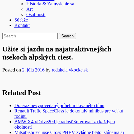
Historia & Zamyslenie sa
Art
Osobnosti
Súťaže
Kontakt
Užite si jazdu na najatraktívnejších
úsekoch alpských ciest.
Posted on
2. júla 2016
by
redakcia vkocke.sk
Related Post
Doteraz nevypovedaný príbeh milovaného tímu
Renault Trafic SpaceClass je dokonalý minibus pre veľkú
rodinu
BMW X4 xDrive20d je radosť šoférovať za každých
okolností
Mitsubishi Eclipse Cross PHEV zvládne blato, stúpania aj