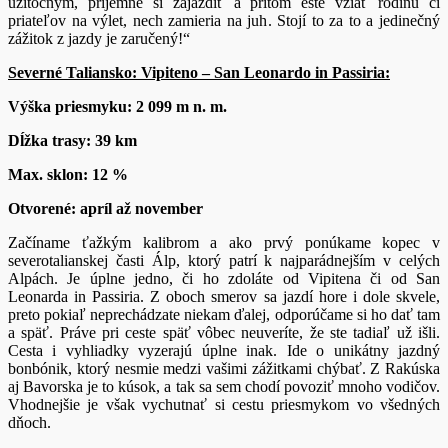
užitočným, príjemne si zajazdiť a pritom ešte vziať rodinu či
priateľov na výlet, nech zamieria na juh. Stojí to za to a jedinečný
zážitok z jazdy je zaručený!“
Severné Taliansko: Vipiteno – San Leonardo in Passiria:
Výška priesmyku: 2 099 m n. m.
Dĺžka trasy: 39 km
Max. sklon: 12 %
Otvorené: apríl až november
Začíname ťažkým kalibrom a ako prvý ponúkame kopec v
severotalianskej časti Álp, ktorý patrí k najparádnejším v celých
Alpách. Je úplne jedno, či ho zdoláte od Vipitena či od San
Leonarda in Passiria. Z oboch smerov sa jazdí hore i dole skvele,
preto pokiaľ neprechádzate niekam ďalej, odporúčame si ho dať tam
a späť. Práve pri ceste späť vôbec neuveríte, že ste tadiaľ už išli.
Cesta i vyhliadky vyzerajú úplne inak. Ide o unikátny jazdný
bonbónik, ktorý nesmie medzi vašimi zážitkami chýbať. Z Rakúska
aj Bavorska je to kúsok, a tak sa sem chodí povoziť mnoho vodičov.
Vhodnejšie je však vychutnať si cestu priesmykom vo všedných
dňoch.