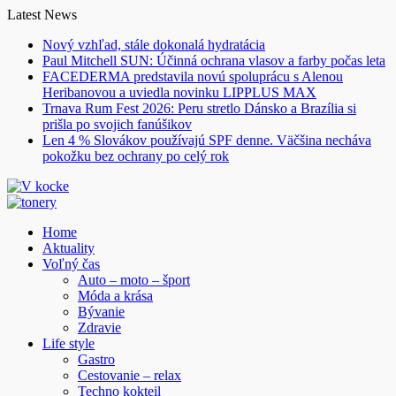
Skip
Latest News
to
Nový vzhľad, stále dokonalá hydratácia
content
Paul Mitchell SUN: Účinná ochrana vlasov a farby počas leta
FACEDERMA predstavila novú spoluprácu s Alenou
Heribanovou a uviedla novinku LIPPLUS MAX
Trnava Rum Fest 2026: Peru stretlo Dánsko a Brazília si
prišla po svojich fanúšikov
Len 4 % Slovákov používajú SPF denne. Väčšina necháva
pokožku bez ochrany po celý rok
Home
Aktuality
Voľný čas
Auto – moto – šport
Móda a krása
Bývanie
Zdravie
Life style
Gastro
Cestovanie – relax
Techno kokteil