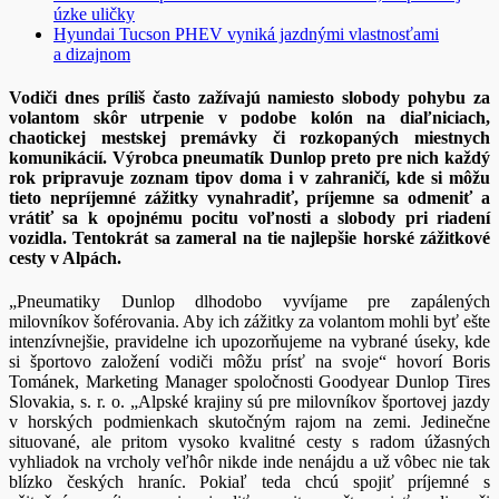
úzke uličky
Hyundai Tucson PHEV vyniká jazdnými vlastnosťami
a dizajnom
Vodiči dnes príliš často zažívajú namiesto slobody pohybu za
volantom skôr utrpenie v podobe kolón na diaľniciach,
chaotickej mestskej premávky či rozkopaných miestnych
komunikácií. Výrobca pneumatík Dunlop preto pre nich každý
rok pripravuje zoznam tipov doma i v zahraničí, kde si môžu
tieto nepríjemné zážitky vynahradiť, príjemne sa odmeniť a
vrátiť sa k opojnému pocitu voľnosti a slobody pri riadení
vozidla. Tentokrát sa zameral na tie najlepšie horské zážitkové
cesty v Alpách.
„Pneumatiky Dunlop dlhodobo vyvíjame pre zapálených
milovníkov šoférovania. Aby ich zážitky za volantom mohli byť ešte
intenzívnejšie, pravidelne ich upozorňujeme na vybrané úseky, kde
si športovo založení vodiči môžu prísť na svoje“ hovorí Boris
Tománek, Marketing Manager spoločnosti Goodyear Dunlop Tires
Slovakia, s. r. o. „Alpské krajiny sú pre milovníkov športovej jazdy
v horských podmienkach skutočným rajom na zemi. Jedinečne
situované, ale pritom vysoko kvalitné cesty s radom úžasných
vyhliadok na vrcholy veľhôr nikde inde nenájdu a už vôbec nie tak
blízko českých hraníc. Pokiaľ teda chcú spojiť príjemné s