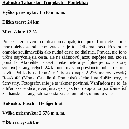
Rakúsko-Taliansko: Tröpolach – Pontebba:
Výška priesmyku: 1 530 m n. m.
Dĺžka trasy: 24 km
Max. sklon: 12 %
Pre cestu zo severu na juh alebo naopak, teda pokiaľ nejdete napr. k
moru alebo sa od neho vraciate, je to nádherná trasa. Rozhodne
omnoho zaujímavejšia ako nudná cesta po diaľnici. Pravda, nie je to
určite najrýchlejšia cesta, ale na zážitkovú jazdu nepôjde ten, kto sa
ponáhľa. Akonáhle na cestu nabehnete a je úplne jedno, z ktorej
svetovej strany, celých 24 kilometrov sa neprestanete ani na okamih
baviť. Pohľady na hraničné štíty ako napr. 2 236 metrov vysoký
Rosskofel (Monte Cavallo di Pontebba), alebo i na ďalšie hory, je
úchvatný. Fotografovanie je tu takmer povinné. Vzhľadom na to, že
z hľadiska vodiča je zaujímavejšia jazda do kopca, odporúčame ísť
z talianskej strany, kde sa cesta zatáča omnoho, omnoho viac.
Rakúsko: Fusch – Heiligenblut
Výška priesmyku: 2 576 m n. m.
Dĺžka trasy: 48 km