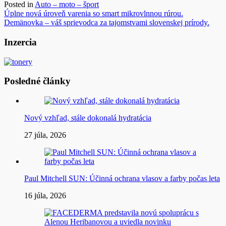
Posted in
Auto – moto – šport
Navigácia
Úplne nová úroveň varenia so smart mikrovlnnou rúrou.
Demänovka – váš sprievodca za tajomstvami slovenskej prírody.
v
článku
Inzercia
Posledné články
Nový vzhľad, stále dokonalá hydratácia
27 júla, 2026
Paul Mitchell SUN: Účinná ochrana vlasov a farby počas leta
16 júla, 2026