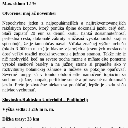
Max. sklon: 12 %
Otvorené: máj až november
Nepochybne jeden z najpopulárnejších a najfrekventovanejších
rakúskych kopcov, ktorý ponúka úplne dokonalú jazdu celý deň.
Stačí zaplatiť 20 eur za dennú kartu. Ľahká dosiahnuteľnosť,
perfektná cesta, dokonalé zákruty a úžasná vysokohorská krajina
spôsobujú, že je tam občas nával. Vďaka značnej výške hrebeňa
(okolo 3 000 m n. m.) je hlavne v jarných a jesenných mesiacoch
dosť veľký rozdiel medzi severnou a južnou stranou. Takže nie je
nič neobvyklé, keď na severe trocha mrzne a míňate ešte pomerne
vysoké snehové bariéry a na južnej strane si pripadáte ako v
rozkvitnutej botanickej záhrade a môžete sa pokojne opaľovať.
Severné rampy sú v tomto období ešte namočené topiacim sa
snehom a južné, naopak, perfektne suché a pripravené na dokonalú
jazdu. Preto je zbytočné niekam sa ponáhľať, lepšie je jazdu si čo
najviac vychutnať.
Slovinsko-Rakúsko: Unterloibl – Podljubelj:
Výška sedla: 1 216 m n. m.
Dĺžka trasy: 33 km