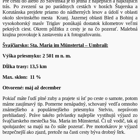
Pre cestu do alebo zo Slovinska je to jedna z najlepších a najkrajších
trás. Po zvezení sa po parádnych cestách v horách Štajerska a
Korutánska prejdete priamo do nádherných lesov a údolí v oblasti
okolo slovinského mesta Kranj. Jazernej oblasti Bled a Bohinj a
vysokohorský masív Triglav ponúkajú dostatok kilometrov veľmi
pekných ciest. Okrem pôžitku z cesty je na čo pozerať. Malebná
krajina provokuje k zastaveniu a k fotografovaniu.
Švajčiarsko: Sta. Maria im Münstertal – Umbrail:
Výška priesmyku: 2 501 m n. m.
Dĺžka trasy: 13,5 km
Max. sklon: 11 %
Otvorené: máj až december
Pokiaľ máte ľudí plné zuby a prajete si ísť po ceste o samote, potom
máme zaujímavý tip. Pomerne nenápadný, schovaný vedľa omnoho
známejšieho a populárnejšieho priesmyku Stelvio, neprávom
prehliadaný. Práve takéto prívlastky najlepšie vystihujú výjazd zo
švajčiarskeho mestečka Sta. Maria im Münstertal. Či už vodič, tak aj
spolujazdec sa majú na čo stále pozerať. Pre motorkárov je výjazd
bezpečnejší ako zjazd, pretože na časti cesty býva drobný štrk.