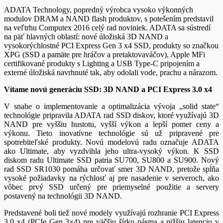
ADATA Technology, popredný výrobca vysoko výkonných
modulov DRAM a NAND flash produktov, s potešením predstavil
na veľtrhu Computex 2016 celý rad noviniek. ADATA sa sústredí
na päť hlavných oblastí: nové úložiská 3D NAND a
vysokorýchlostné PCI Express Gen 3 x4 SSD, produkty so značkou
XPG (SSD a pamäte pre hráčov a pretaktovaváčov), Apple MFi
certifikované produkty s Lighting a USB Type-C pripojením a
externé úložiská navrhnuté tak, aby odolali vode, prachu a nárazom.
Vítame novú generáciu SSD: 3D NAND a PCI Express 3.0 x4
V snahe o implementovanie a optimalizácia vývoja „solid state“
technológie pripravila ADATA rad SSD diskov, ktoré využívajú 3D
NAND pre vyššiu hustotu, vyšší výkon a lepší pomer ceny a
výkonu. Tieto inovatívne technológie sú už pripravené pre
spotrebiteľské produkty. Novú modelovú radu označuje ADATA
ako Ultimate, aby vyzdvihla jeho ultra-vysoký výkon. K SSD
diskom radu Ultimate SSD patria SU700, SU800 a SU900. Nový
rad SSD SR1030 pomáha určovať smer 3D NAND, pretože spĺňa
vysoké požiadavky na rýchlosť aj pre nasadenie v serveroch, ako
vôbec prvý SSD určený pre priemyselné použitie a servery
postavený na technológii 3D NAND.
Predstavené boli tiež nové modely využívajú rozhranie PCI Express
3.0 x4 (PCIe Gen 3×4) pre väčšiu šírku pásma a nižšiu latenciu v