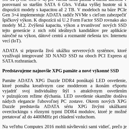
porovnaní so starším SATA 6 Gb/s. Vďaka vyššej hustote sú k
dispozícii modely s kapacitou až 2 TB. V modeloch na báze PCIe
Gen 3×4 implementuje ADATA radiče NVMe s cieľom zabezpečiť
špičkový výkon. K dispozícii sú U.2 Form Factor SSD rovnako ako
modely M.2. Zvýšená kapacita, výkon a trvanlivosť nových SSD
tejto generácie z nich robí ideálnych kandidátov pre aplikácie
náročné na výkon, dátové centrá a rozmanité riešenia tzv. Internetu
vecí (IoT).
ADATA si pripravila živú ukážku serverových systémov, ktoré
využívajú integrované 3D NAND SSD na oboch PCI Express aj
SATA rozhraniach.
Predstavujeme najnovšie XPG pamäte a nové výkonné SSD
Pamäte ADATA XPG Dazzle DDR4 ponúkajú LED osvetlenie,
ktoré pomáha kreatívnym case modderom a ikonám eSportu
vyjadriť svoj individuálny štýl s atraktívnym osvetlením
v pulzujúcom režime dýchania. LED osvetlenie okamžite dodáva
nádych elegancie ľubovoľnej PC zostave. Okrem nových XPG
Dazzle predstavila ADATA sériu XPG živými ukážkami
overclockingu s rôznymi typmi DDR4 modulov, ktoré je možné
pretatovať až do 4400MHz pri chladení vzduchom.
Na veľtrhu Computex 2016 mohli návštevníci sami vidieť, prečo je