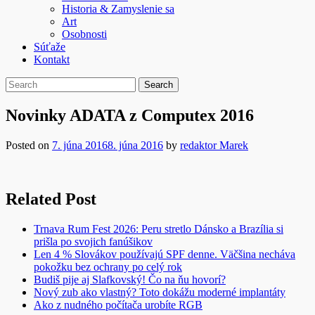
Historia & Zamyslenie sa
Art
Osobnosti
Súťaže
Kontakt
Novinky ADATA z Computex 2016
Posted on
7. júna 2016
8. júna 2016
by
redaktor Marek
Related Post
Trnava Rum Fest 2026: Peru stretlo Dánsko a Brazília si
prišla po svojich fanúšikov
Len 4 % Slovákov používajú SPF denne. Väčšina necháva
pokožku bez ochrany po celý rok
Budiš pije aj Slafkovský! Čo na ňu hovorí?
Nový zub ako vlastný? Toto dokážu moderné implantáty
Ako z nudného počítača urobíte RGB