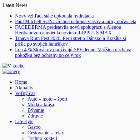
Skip
Latest News
to
Nový vzhľad, stále dokonalá hydratácia
content
Paul Mitchell SUN: Účinná ochrana vlasov a farby počas leta
FACEDERMA predstavila novú spoluprácu s Alenou
Heribanovou a uviedla novinku LIPPLUS MAX
Trnava Rum Fest 2026: Peru stretlo Dánsko a Brazília si
prišla po svojich fanúšikov
Len 4 % Slovákov používajú SPF denne. Väčšina necháva
pokožku bez ochrany po celý rok
Home
Aktuality
Voľný čas
Auto – moto – šport
Móda a krása
Bývanie
Zdravie
Life style
Gastro
Cestovanie – relax
Techno kokteil