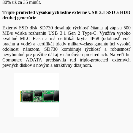
80% už za 35 minút.
Triple-protected vysokorýchlostné externé USB 3.1 SSD a HDD
druhej generácie
Externý SSD disk SD730 dosahuje rýchlosť čítania aj zápisu 500
MB/s vďaka rozhraniu USB 3.1 Gen 2 Type-C. Využíva vysoko
kvalitné MLC Flash a má certifikát krytia IP68 (odolnosť voči
prachu a vode) a certifikát triedy military-class garantujúci vysokú
odolnosť nárazom. SD730 kombinuje rýchlosť a robustnosť
nevyhnutné pre prežitie dát aj v náročných prostrediach. Na veľtrhu
Computex ADATA predstavila rad triple-protected externých
pevných diskov s novým a atraktívny dizajnom.