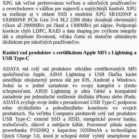
XPG tak veľmi preferovanou voľbou u náročných používateľov
a overclockerov s vášňou pre najnovší a najrýchlejší hardvér. XPG
sa rozširuje aj v oblasti SSD s modelmi XPG SR1020NP a
SX8000NP. PCIe Gen 3×4 M.2 2280 disky dosahujú ohromujúci
výkon až 2900MB/s pri čítaní a 1300MB/s pri zápise. Podporujú
korekcie chýb LDPC, RAID a data shaping pre zvýšenie integrity
dát a zlepšenie životnosti, vďaka čomu sú skutočne ultimátnym
úložiskom pre náročných používateľov.
Rastúci rad produktov s certifikátom Apple MFi s Lightning a
USB Type-C
ADATA má celý rad produktov oficiálne certifikovaných MFi
spoločnosťou Apple. AI910 Lightning a USB čítačka kariet
umožňuje obojsmerný prenos dát pre iOS, Android a Windows.
Jedná sa o jediné zariadenie vo svojej kategórii s týmito
schopnosťami. AI920 Lightning je ultra ľahké a kompaktné
zariadenie pre jednoduché rozšírenie úložiska iPhonu alebo iPadu.
ADATA zvyšuje svoje úsilie s presadzovaní USB Type-C podporou
tohto rýchlejšieho a pohodlnejšieho konektoru vo svojich
produktoch. Na veľtrhu Computex predstavili celý rad produktov
USB Type-C: externé SSD a HDD, enetgetické power banky,
rozbočovače, dátové a nabíjacie káble. Pozornosť pútala najme
powerbanka P10200Q s kapacitou 10200mAh a technológiou
Quick Charge 3.0, ktorá je schopná dobiť vybitý smartphone na