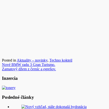
Posted in
Aktuality – novinky
,
Techno kokteil
Navigácia
Nové BMW radu 3 Gran Turismo.
Zamatový džem z černíc a egrešov.
v
článku
Inzercia
Posledné články