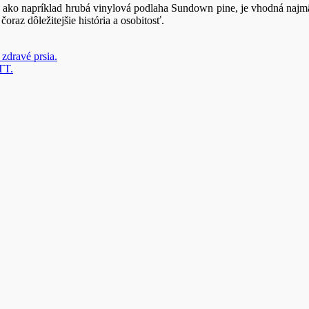
ko napríklad hrubá vinylová podlaha Sundown pine, je vhodná najmä d
raz dôležitejšie história a osobitosť.
zdravé prsia.
 TT.