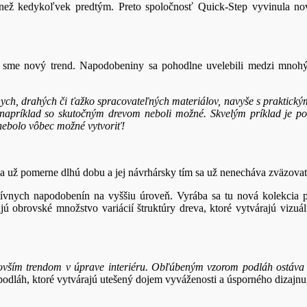
e než kedykoľvek predtým. Preto spoločnosť Quick-Step vyvinula no
i sme nový trend. Napodobeniny sa pohodlne uvelebili medzi mnohým
ych, drahých či ťažko spracovateľných materiálov, navyše s praktický
napríklad so skutočným drevom neboli možné. Skvelým príklad je p
nebolo vôbec možné vytvoriť!
ša už pomerne dlhú dobu a jej návrhársky tím sa už nenecháva zväzov
vnych napodobenín na vyššiu úroveň. Vyrába sa tu nová kolekcia po
ú obrovské množstvo variácií štruktúry dreva, ktoré vytvárajú vizuál
novším trendom v úprave interiéru. Obľúbeným vzorom podláh ostáva
dláh, ktoré vytvárajú utešený dojem vyváženosti a úsporného dizajnu,