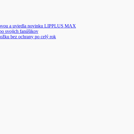
novou a uviedla novinku LIPPLUS MAX
 po svojich fanúšikov
ožku bez ochrany po celý rok