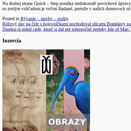
Na druhej strane Quick – Step ponúka nedokonalé povrchové úpravy a
so zrelým vzhľadom je veľmi žiadané, pretože v našich domovoch sú čo
Posted in
Bývanie – stavby – reality
Navigácia
Rúžový dav na čele s bojovníčkami pochodoval ulicami Bratislavy za 
Dunlop si splnil ciele, ktoré si dal pre tohtoročné preteky Isle of Man
v
článku
Inzercia