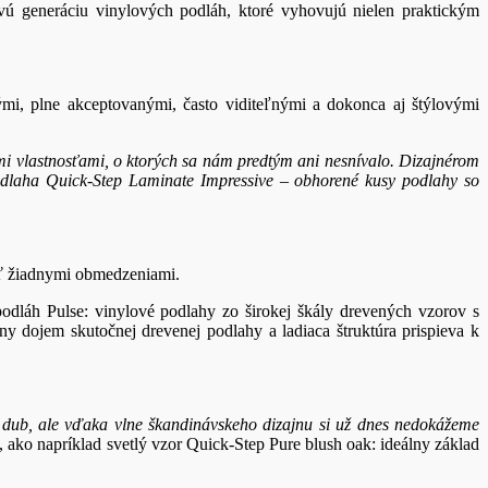
vú generáciu vinylových podláh, ktoré vyhovujú nielen praktickým
i, plne akceptovanými, často viditeľnými a dokonca aj štýlovými
mi vlastnosťami, o ktorých sa nám predtým ani nesnívalo. Dizajnérom
odlaha Quick-Step Laminate Impressive – obhorené kusy podlahy so
ať žiadnymi obmedzeniami.
dláh Pulse: vinylové podlahy zo širokej škály drevených vzorov s
ny dojem skutočnej drevenej podlahy a ladiaca štruktúra prispieva k
 dub, ale vďaka vlne škandinávskeho dizajnu si už dnes nedokážeme
 ako napríklad svetlý vzor Quick-Step Pure blush oak: ideálny základ