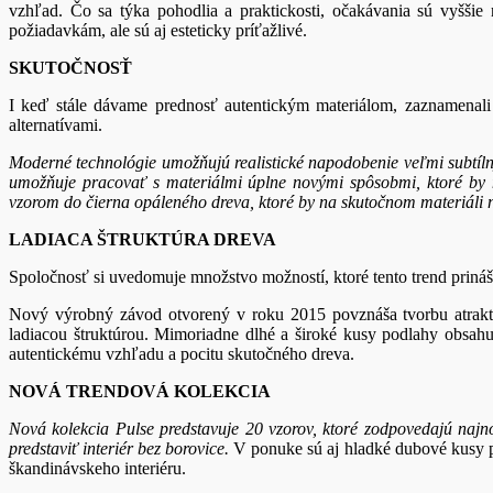
vzhľad. Čo sa týka pohodlia a praktickosti, očakávania sú vyšši
požiadavkám, ale sú aj esteticky príťažlivé.
SKUTOČNOSŤ
I keď stále dávame prednosť autentickým materiálom, zaznamenal
alternatívami.
Moderné technológie umožňujú realistické napodobenie veľmi subtíln
umožňuje pracovať s materiálmi úplne novými spôsobmi, ktoré by 
vzorom do čierna opáleného dreva, ktoré by na skutočnom materiáli 
LADIACA ŠTRUKTÚRA DREVA
Spoločnosť si uvedomuje množstvo možností, ktoré tento trend priná
Nový výrobný závod otvorený v roku 2015 povznáša tvorbu atraktí
ladiacou štruktúrou. Mimoriadne dlhé a široké kusy podlahy obsahuj
autentickému vzhľadu a pocitu skutočného dreva.
NOVÁ TRENDOVÁ KOLEKCIA
Nová kolekcia Pulse predstavuje 20 vzorov, ktoré zodpovedajú naj
predstaviť interiér bez borovice.
V ponuke sú aj hladké dubové kusy po
škandinávskeho interiéru.