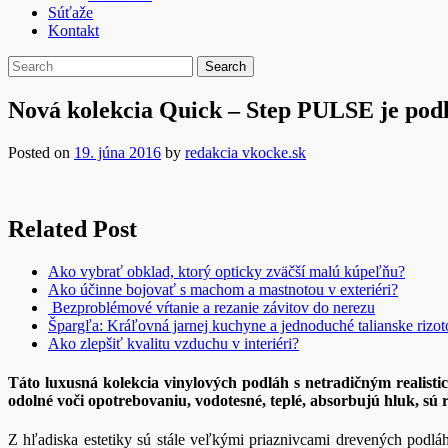
Súťaže
Kontakt
Nová kolekcia Quick – Step PULSE je podl
Posted on
19. júna 2016
by
redakcia vkocke.sk
Related Post
Ako vybrať obklad, ktorý opticky zväčší malú kúpeľňu?
Ako účinne bojovať s machom a mastnotou v exteriéri?
Bezproblémové vŕtanie a rezanie závitov do nerezu
Špargľa: Kráľovná jarnej kuchyne a jednoduché talianske rizot
Ako zlepšiť kvalitu vzduchu v interiéri?
Táto luxusná kolekcia vinylových podláh s netradičným realis
odolné voči opotrebovaniu, vodotesné, teplé, absorbujú hluk, sú 
Z hľadiska estetiky sú stále veľkými priaznivcami drevených podláh