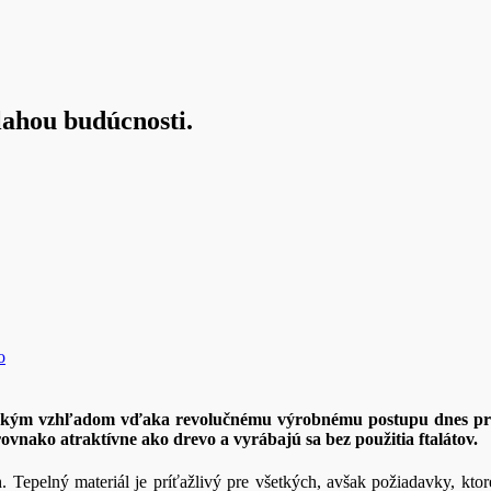
ahou budúcnosti.
o
tickým vzhľadom vďaka revolučnému výrobnému postupu dnes preds
rovnako atraktívne ako drevo a vyrábajú sa bez použitia ftalátov.
. Tepelný materiál je príťažlivý pre všetkých, avšak požiadavky, kto