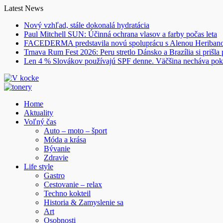
Skip
Latest News
to
Nový vzhľad, stále dokonalá hydratácia
content
Paul Mitchell SUN: Účinná ochrana vlasov a farby počas leta
FACEDERMA predstavila novú spoluprácu s Alenou Heriba
Trnava Rum Fest 2026: Peru stretlo Dánsko a Brazília si prišla
Len 4 % Slovákov používajú SPF denne. Väčšina necháva pok
Home
Aktuality
Voľný čas
Auto – moto – šport
Móda a krása
Bývanie
Zdravie
Life style
Gastro
Cestovanie – relax
Techno kokteil
Historia & Zamyslenie sa
Art
Osobnosti