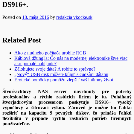
DS916+.
Posted on
18. mája 2016
by
redakcia vkocke.sk
Related Post
Ako z nudného počítača urobíte RGB
Káblová džungľa: Čo nás na modernej elektronike štve viac
ako pomalé nabíjanie?
Zálohujete svoje dáta? A robíte to správne?
„Nový“ USB disk môžete kúpiť s cudzími dátami
Erotické pomôcky pomôžu zlepšiť váš intímny život
Štvoršachtový NAS server navrhnutý pre potreby
profesionálov a rýchlo rastúcich firiem je tu. Poháňaný
štvorjadrovým procesorom poskytuje DS916+ vysoký
výpočtový a šifrovací výkon. Zároveň je možné ho ľahko
rozšíriť na kapacitu 9 pevných diskov, čo prináša ľahkú
flexibilitu v prípade rýchlo rastúcich potrieb firemných
používateľov.