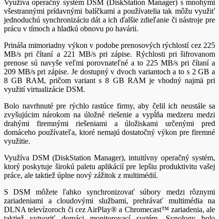
Využíva operačný systém DSM (DiskStation Manager) s mnohými
všestrannými prídavnými balíčkami a používatelia tak môžu využiť
jednoduchú synchronizáciu dát a ich ďalšie zdieľanie či nástroje pre
prácu v tímoch a hladkú obnovu po havárii.
Prináša mimoriadny výkon v podobe prenosových rýchlostí cez 225
MB/s pri čítaní a 221 MB/s pri zápise. Rýchlosti pri šifrovanom
prenose sú navyše veľmi porovnateľné a to 225 MB/s pri čítaní a
209 MB/s pri zápise. Je dostupný v dvoch variantoch a to s 2 GB a
8 GB RAM, pričom variant s 8 GB RAM je vhodný najmä pri
využití virtualizácie DSM.
Bolo navrhnuté pre rýchlo rastúce firmy, aby čelil ich neustále sa
zvyšujúcim nárokom na úložné riešenie a vypĺňa medzeru medzi
drahými firemnými riešeniami a úložiskami určenými pred
domáceho používateľa, ktoré nemajú dostatočný výkon pre firemné
využitie.
Využíva DSM (DiskStation Manager), intuitívny operačný systém,
ktorý poskytuje širokú paletu aplikácií pre lepšiu produktivitu vašej
práce, ale taktiež úplne nový zážitok z multimédií.
S DSM môžete ľahko synchronizovať súbory medzi rôznymi
zariadeniami a cloudovými službami, prehrávať multimédia na
DLNA televízoroch či cez AirPlay® a Chromecast™ zariadenia, ale
taktiež vytvoriť domáci monitorovací systém. Synology bolo