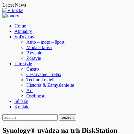
Skip
Latest News
to
content
Home
Aktuality
Voľný čas
Auto – moto – šport
Móda a krása
Bývanie
Zdravie
Life style
Gastro
Cestovanie – relax
Techno kokteil
Historia & Zamyslenie sa
Art
Osobnosti
Súťaže
Kontakt
Synology® uvádza na trh DiskStation