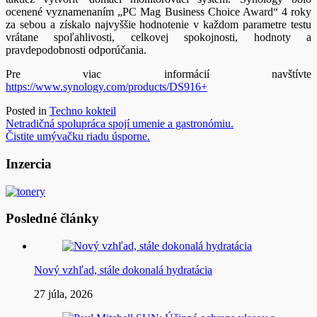
ocenené vyznamenaním „PC Mag Business Choice Award“ 4 roky
za sebou a získalo najvyššie hodnotenie v každom parametre testu
vrátane spoľahlivosti, celkovej spokojnosti, hodnoty a
pravdepodobnosti odporúčania.
Pre viac informácií navštívte
https://www.synology.com/products/DS916
+
Posted in
Techno kokteil
Navigácia
Netradičná spolupráca spojí umenie a gastronómiu.
Čistite umývačku riadu úsporne.
v
článku
Inzercia
Posledné články
Nový vzhľad, stále dokonalá hydratácia
27 júla, 2026