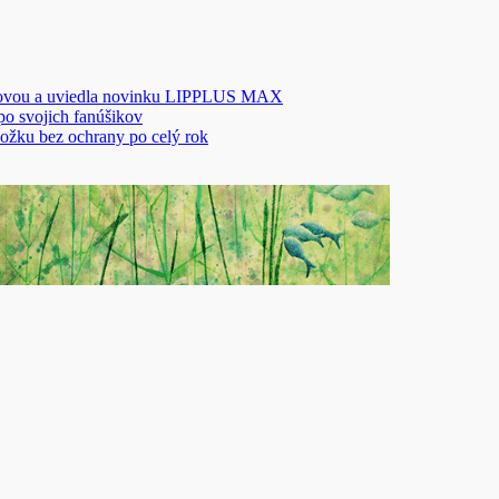
novou a uviedla novinku LIPPLUS MAX
 po svojich fanúšikov
ožku bez ochrany po celý rok