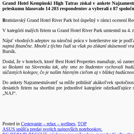
Grand Hotel Kempinski High Tatras získal v ankete Najzamestná
prieskumu hlasovalo 14 203 respondentov a vyberali z 87 spoločn
B
ratislavský Grand Hotel River Park bol úspešný v rámci ocenení Re
V kategórii malých firiem sa Grand Hotel River Park umiestnil na 4. 
Nájsť vhodných adeptov na náročnú prácu v hotelierstve nie je podľ
najmä finančne. Mnohí z týchto ľudí sa však po získaní skúseností vr
Bursík.
Dodal, že v hoteloch, ktoré Best Hotel Properties manažuje, sú zamest
so školami na Slovensku tak, aby sme zo študentov vychovali budúc
súčasných kolegov, čo je našim hlavným cieľom aj v blízkej budúcnost
Do ankety Najzamestnávateľ sa môže prihlásiť akákoľvek spoločnosť
desiatich firiem na shortlist pre jednotlivé kategórie odzrkadľujú
„NAJ“.
Posted in
Cestovanie – relax – wellnes
,
TOP
Navigácia
ASUS spúšťa predaj svojich najnovších notebookov.