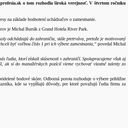
profesia.sk o tom rozhodla široká verejnosť. V štvrtom ročníku
cesy na základe hodnotení uchádzačov o zamestnanie.
erov je Michal Bursík z Grand Hotela River Park.
oly odchádzajú do zahraničia, stále pretrváva, pretože je motivovaný
hceli byť voľbou číslo 1 pri ich výbere zamestnania,“
povedal Michal
s ľudia, ktorí získali skúsenosti v zahraničí. Spolupracujeme však aj
í, ak si do manažérskych pozícií vieme vychovať vlastné talenty zo
ridelené bodové skóre. Odborná porota rozhoduje o výbere približne
otazníka, kde sa vypĺňajú dôvody, pre ktoré považujú ľudia firmu za