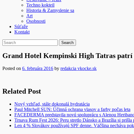
Techno kokteil
Historia & Zamyslenie sa
Art
Osobnosti
Súťaže
Kontakt
Grand Hotel Kempinski High Tatras patrí 
Posted on
6. februára 2016
by
redakcia vkocke.sk
Related Post
Nový vzhľad, stále dokonalá hydratácia
Paul Mitchell SUN: Účinná ochrana vlasov a farby počas leta
FACEDERMA predstavila novú spoluprácu s Alenou Heriba
Trnava Rum Fest 2026: Peru stretlo Dánsko a Brazília si prišla
Len 4 % Slovákov používajú SPF denne. Väčšina necháva pok