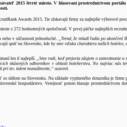
vateľ 2015 štvrté miesto. V hlasovaní prostredníctvom portálu 
ostí.
cruitRank Awards 2015. Tie získavajú firmy za najlepšie výberové pro
mieste z 272 hodnotených spoločností. V prvej päťke najlepších recruit
a neho v súčasnosti jednoduché.
„Trend, že mladí ľudia po ukončení šk
acajú späť na Slovensko, kde by sme vďaka charakteru našich hotelov, c
naní len tí najlepší.
„Sme radi, keď prejavia záujem o zamestnanie u ná
ich skúsených odborníkov v oblasti hotelierstva. No najviac nás teš
i pri tzv. talent manažmente,“
uzavrel.
 so sídlom na Slovensku. Na základe vyplneného dotazníka je firme p
ce slovenské hospodárstvo. Verejnosť potom hlasuje prostredníctvom d