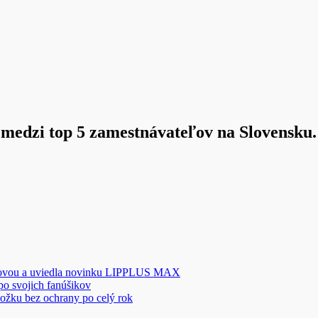
medzi top 5 zamestnávateľov na Slovensku.
novou a uviedla novinku LIPPLUS MAX
 po svojich fanúšikov
ožku bez ochrany po celý rok