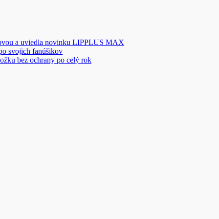
novou a uviedla novinku LIPPLUS MAX
 po svojich fanúšikov
ožku bez ochrany po celý rok