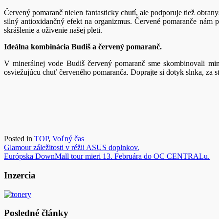
Červený pomaranč nielen fantasticky chutí, ale podporuje tiež obran
silný antioxidančný efekt na organizmus. Červené pomaranče nám 
skrášlenie a oživenie našej pleti.
Ideálna kombinácia Budiš a červený pomaranč.
V minerálnej vode Budiš červený pomaranč sme skombinovali mine
osviežujúcu chuť červeného pomaranča. Doprajte si dotyk slnka, za st
Posted in
TOP
,
Voľný čas
Navigácia
Glamour záležitosti v réžii ASUS doplnkov.
Európska DownMall tour mieri 13. Februára do OC CENTRALu.
v
článku
Inzercia
Posledné články