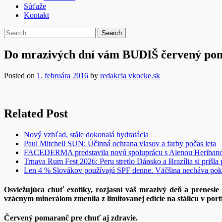
Súťaže
Kontakt
Do mrazivých dní vám BUDIŠ červený poma
Posted on
1. februára 2016
by
redakcia vkocke.sk
Related Post
Nový vzhľad, stále dokonalá hydratácia
Paul Mitchell SUN: Účinná ochrana vlasov a farby počas leta
FACEDERMA predstavila novú spoluprácu s Alenou Heriba
Trnava Rum Fest 2026: Peru stretlo Dánsko a Brazília si prišla
Len 4 % Slovákov používajú SPF denne. Väčšina necháva pok
Osviežujúca chuť exotiky, rozjasní váš mrazivý deň a prenesi
vzácnym minerálom zmenila z limitovanej edície na stálicu v portf
Červený pomaranč pre chuť aj zdravie.