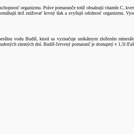
yschopnosť organizmu. Práve pomaranče totiž obsahujú vitamín C, kverc
pomáhajú tiež znižovať krvný tlak a zvyšujú odolnosť organizmu. V
rálnu vodu Budiš, ktorá sa vyznačuje unikátnym zložením minerálo
udených zimných dní. Budiš červený pomaranč je dostupný v 1,5l fľaši,