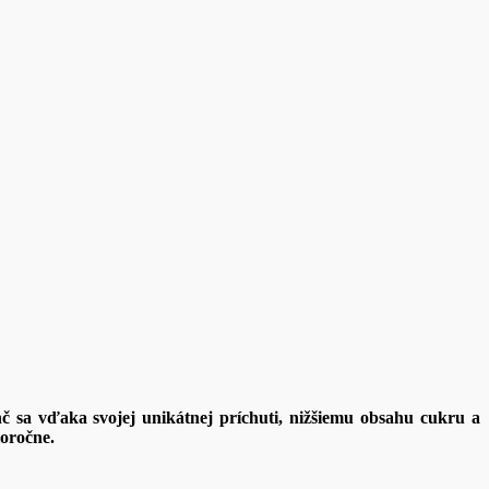
 sa vďaka svojej unikátnej príchuti, n
ižšiemu obsahu cukru a
loročne.