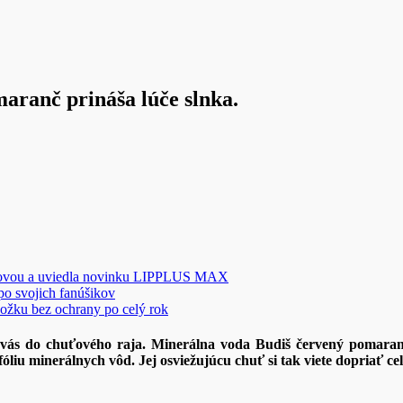
ranč prináša lúče slnka.
novou a uviedla novinku LIPPLUS MAX
 po svojich fanúšikov
ožku bez ochrany po celý rok
e vás do chuťového raja. Minerálna voda Budiš červený pomaranč
óliu minerálnych vôd. Jej osviežujúcu chuť si tak viete dopriať ce