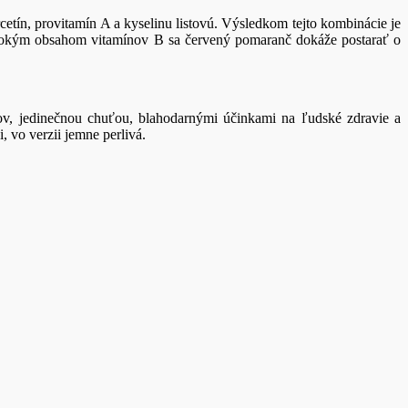
etín, provitamín A a kyselinu listovú. Výsledkom tejto kombinácie je
ysokým obsahom vitamínov B sa červený pomaranč dokáže postarať o
v, jedinečnou chuťou, blahodarnými účinkami na ľudské zdravie a
 vo verzii jemne perlivá.