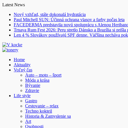
Skip
Latest News
to
Nový vzhľad, stále dokonalá hydratácia
content
Paul Mitchell SUN: Účinná ochrana vlasov a farby počas leta
FACEDERMA predstavila novú spoluprácu s Alenou Heriba
Trnava Rum Fest 2026: Peru stretlo Dánsko a Brazília si prišla
Len 4 % Slovákov používajú SPF denne. Väčšina necháva pok
Home
Aktuality
Voľný čas
Auto – moto – šport
Móda a krása
Bývanie
Zdravie
Life style
Gastro
Cestovanie – relax
Techno kokteil
Historia & Zamyslenie sa
Art
Osobnosti