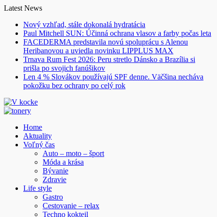
Skip
Latest News
to
Nový vzhľad, stále dokonalá hydratácia
content
Paul Mitchell SUN: Účinná ochrana vlasov a farby počas leta
FACEDERMA predstavila novú spoluprácu s Alenou
Heribanovou a uviedla novinku LIPPLUS MAX
Trnava Rum Fest 2026: Peru stretlo Dánsko a Brazília si
prišla po svojich fanúšikov
Len 4 % Slovákov používajú SPF denne. Väčšina necháva
pokožku bez ochrany po celý rok
Home
Aktuality
Voľný čas
Auto – moto – šport
Móda a krása
Bývanie
Zdravie
Life style
Gastro
Cestovanie – relax
Techno kokteil