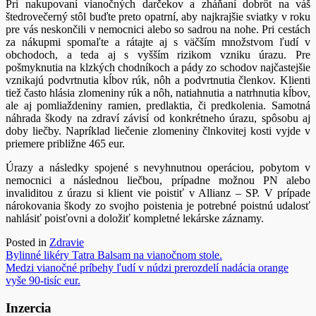
Pri nakupovaní vianočných darčekov a zháňaní dobrôt na váš
štedrovečerný stôl buďte preto opatrní, aby najkrajšie sviatky v roku
pre vás neskončili v nemocnici alebo so sadrou na nohe. Pri cestách
za nákupmi spomaľte a rátajte aj s väčším množstvom ľudí v
obchodoch, a teda aj s vyšším rizikom vzniku úrazu. Pre
pošmyknutia na klzkých chodníkoch a pády zo schodov najčastejšie
vznikajú podvrtnutia kĺbov rúk, nôh a podvrtnutia členkov. Klienti
tiež často hlásia zlomeniny rúk a nôh, natiahnutia a natrhnutia kĺbov,
ale aj pomliaždeniny ramien, predlaktia, či predkolenia. Samotná
náhrada škody na zdraví závisí od konkrétneho úrazu, spôsobu aj
doby liečby. Napríklad liečenie zlomeniny člnkovitej kosti vyjde v
priemere približne 465 eur.
Úrazy a následky spojené s nevyhnutnou operáciou, pobytom v
nemocnici a následnou liečbou, prípadne možnou PN alebo
invaliditou z úrazu si klient vie poistiť v Allianz – SP. V prípade
nárokovania škody zo svojho poistenia je potrebné poistnú udalosť
nahlásiť poisťovni a doložiť kompletné lekárske záznamy.
Posted in
Zdravie
Navigácia
Bylinné likéry Tatra Balsam na vianočnom stole.
Medzi vianočné príbehy ľudí v núdzi prerozdelí nadácia orange
v
vyše 90-tisíc eur.
článku
Inzercia