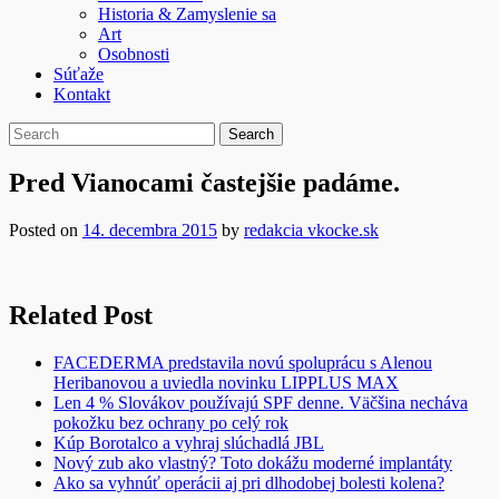
Historia & Zamyslenie sa
Art
Osobnosti
Súťaže
Kontakt
Pred Vianocami častejšie padáme.
Posted on
14. decembra 2015
by
redakcia vkocke.sk
Related Post
FACEDERMA predstavila novú spoluprácu s Alenou
Heribanovou a uviedla novinku LIPPLUS MAX
Len 4 % Slovákov používajú SPF denne. Väčšina necháva
pokožku bez ochrany po celý rok
Kúp Borotalco a vyhraj slúchadlá JBL
Nový zub ako vlastný? Toto dokážu moderné implantáty
Ako sa vyhnúť operácii aj pri dlhodobej bolesti kolena?