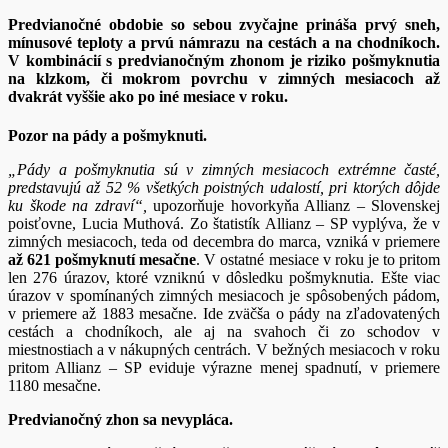
Predvianočné obdobie so sebou zvyčajne prináša prvý sneh,
mínusové teploty a prvú námrazu na cestách a na chodníkoch.
V kombinácií s predvianočným zhonom je riziko pošmyknutia
na klzkom, či mokrom povrchu v zimných mesiacoch až
dvakrát vyššie
ako po iné mesiace v roku.
Pozor na pády a pošmyknuti.
„Pády a pošmyknutia sú v zimných mesiacoch extrémne časté,
predstavujú až 52 % všetkých poistných udalostí, pri ktorých dôjde
ku škode na zdraví“,
upozorňuje hovorkyňa Allianz – Slovenskej
poisťovne, Lucia Muthová. Zo štatistík Allianz – SP vyplýva, že v
zimných mesiacoch, teda od decembra do marca, vzniká v priemere
až 621 pošmyknutí mesačne
. V ostatné mesiace v roku je to pritom
len 276 úrazov, ktoré vzniknú v dôsledku pošmyknutia. Ešte viac
úrazov v spomínaných zimných mesiacoch je spôsobených pádom,
v priemere až 1883 mesačne. Ide zväčša o pády na zľadovatených
cestách a chodníkoch, ale aj na svahoch či zo schodov v
miestnostiach a v nákupných centrách. V bežných mesiacoch v roku
pritom Allianz – SP eviduje výrazne menej spadnutí, v priemere
1180 mesačne.
Predvianočný zhon sa nevypláca.