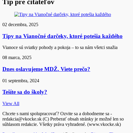
Tip pre čitateľov
02 decembra, 2025
Tipy na Vianočné darčeky, ktoré potešia každého
Vianoce sú sviatky pohody a pokoja – to sa nám všetci snažia
08 marca, 2025
Dnes oslavujeme MDŽ. Viete prečo?
01 septembra, 2024
Tešíte sa do školy?
View All
Chcete s nami spolupracovať? Ozvite sa a dohodneme sa -
redakcia@vkocke.sk (C) Preberať obsah stránky je možné len so
súhlasom redakcie. Všetky práva vyhradené. (www.vkocke.sk)