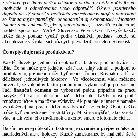
z obchodných tímov našich klientov a partnerov môžem túto formu
motivácie a odmeňovania vrelo odporučiť. Okrem pozitívneho
dopadu na výkonnosť a motiváciu zamestnancov majú v porovnaní
so štandardným finančným ohodnotením aj ekonomickú výhodnosť
tak pre zamestnávateľa, ako aj zamestnanca,“
vysvetľuje obchodný
riaditeľ spoločnosti VAŠA Slovensko Peter Ovari. Navyše každý
môže daný poukaz využiť podľa vlastných predstáv, keďže sú
akceptované v širokej sieti rôznych prevádzok po celom Slovensku.
Čo ovplyvňuje našu produktivitu?
Každý človek je jedinečná osobnosť a faktory jeho motivácie sa
líšia. Čo sa môže pre jedného zdať ako silný stimul a podporí to
produktivitu, pre iného môže byť nepostačujúce. Rovnako sa líši aj
dôležitosť jednotlivých faktorov. Vo všeobecnosti však môžeme
povedať, že základný faktor podporujúci výkonnosť je pre väčšinu
ľudí
finančná odmena
za vykonanú prácu, prípadne za prácu
navyše. Či sa to niekomu páči alebo nie, každý musí platiť
množstvo účtov a má rôzne výdavky. Ak plat nie je úmerný námahe
vynaloženej na prácu alebo nezabezpečí pohodlný život, ťažko
môže byť zamestnanec produktívny. Musí rozmýšľať, ako zarobiť
viac, a tak veľa jeho myšlienok a úkonov smeruje k tomuto cieľu.
Ďalším nemenej dôležitým faktorom je
uznanie a prejav vďaky
od
nadriadených ale aj kolegov. Každý zamestnanec by mal cítiť, že je