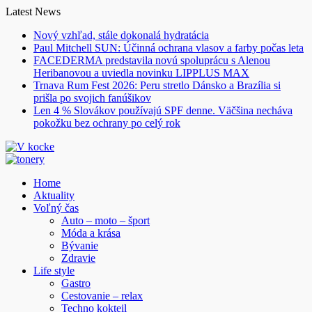
Skip
Latest News
to
Nový vzhľad, stále dokonalá hydratácia
content
Paul Mitchell SUN: Účinná ochrana vlasov a farby počas leta
FACEDERMA predstavila novú spoluprácu s Alenou
Heribanovou a uviedla novinku LIPPLUS MAX
Trnava Rum Fest 2026: Peru stretlo Dánsko a Brazília si
prišla po svojich fanúšikov
Len 4 % Slovákov používajú SPF denne. Väčšina necháva
pokožku bez ochrany po celý rok
Home
Aktuality
Voľný čas
Auto – moto – šport
Móda a krása
Bývanie
Zdravie
Life style
Gastro
Cestovanie – relax
Techno kokteil