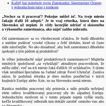
Každý bar potrebuje svoju Zlatokopku: Jägermeister Orange
v jednoduchom mixe s tonikom
„Nechce sa ti pracovať? Pokojne môžeš ísť. Na tvoje miesto
čakajú ďalší 10 adepti.“ Je to vraj rétorika, ktorá dnes na
Slovensku už neplatí. Je vždy lacnejšie udržať si skúseného
a výkonného zamestnanca, ako nájsť zaňho náhradu.
Od zamestnancov sa vo všeobecnosti očakáva, že budú dlhodobo
a stabilne podávať vysoké výkony a čeliť úlohám, ktoré sú často
stále náročnejšie. No ako dosiahnuť, aby boli zamestnanci dlhodobo
spokojní a tým pádom aj produktívni?
Je vôbec jednoduché nájsť produktívnych zamestnancov? Majitelia
mnohých spoločností „sa vyhrážajú“ aktuálnym pracovníkom, že
môžu odísť, veď na ich miesto čaká ďalších 10 uchádzačov. S týmto
však nesúhlasí špecialista na ľudské zdroje Pavel Uhrinčať. Zastáva
názor, že podobná rétorika je dnes možno použiteľná v iných
krajinách Európy alebo Ázie, no na Slovensku nemá miesto.
Rastúca mobilita pracovnej sily priniesla a stále prináša neželaný
efekt odlivu kvalifikovanej pracovnej sily do západnej Európy.
Jednoduchým motívom sú v tomto prípade najmä vyššie mzdy,
keďže kvalifikovaný odborník tam dokáže zarobiť omnoho viac ako
na Slovensku.