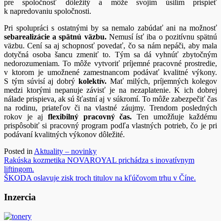
pre spoločnosť dôležitý a môže svojim úsilím prispieť
k napredovaniu spoločnosti.
Pri spolupráci s ostatnými by sa nemalo zabúdať ani na možnosť
sebarealizácie a spätnú väzbu.
Nemusí ísť iba o pozitívnu spätnú
väzbu. Cení sa aj schopnosť povedať, čo sa nám nepáči, aby mala
dotyčná osoba šancu zmeniť to. Tým sa dá vyhnúť zbytočným
nedorozumeniam. To môže vytvoriť príjemné pracovné prostredie,
v ktorom je umožnené zamestnancom podávať kvalitné výkony.
S tým súvisí aj dobrý
kolektív.
Mať milých, príjemných kolegov
medzi ktorými nepanuje závisť je na nezaplatenie. K ich dobrej
nálade prispieva, ak sú šťastní aj v súkromí. To môže zabezpečiť čas
na rodinu, priateľov či na vlastné záujmy. Trendom posledných
rokov je aj
flexibilný pracovný čas.
Ten umožňuje každému
prispôsobiť si pracovný program podľa vlastných potrieb, čo je pri
podávaní kvalitných výkonov dôležité.
Posted in
Aktuality – novinky
Navigácia
Rakúska kozmetika NOVAROYAL prichádza s inovatívnym
liftingom.
v
ŠKODA oslavuje zisk troch titulov na kľúčovom trhu v Číne.
článku
Inzercia