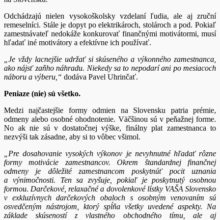
Odchádzajú nielen vysokoškolsky vzdelaní ľudia, ale aj zruční
remeselníci. Stále je dopyt po elektrikároch, stolároch a pod. Pokiaľ
zamestnávateľ nedokáže konkurovať finančnými motivátormi, musí
hľadať iné motivátory a efektívne ich používať.
„Je vždy lacnejšie udržať si skúseného a výkonného zamestnanca,
ako nájsť zaňho náhradu. Niekedy sa to nepodarí ani po mesiacoch
náboru a výberu,“
dodáva Pavel Uhrinčať.
Peniaze (nie) sú všetko.
Medzi najčastejšie formy odmien na Slovensku patria prémie,
odmeny alebo osobné ohodnotenie. Väčšinou sú v peňažnej forme.
No ak nie sú v dostatočnej výške, finálny plat zamestnanca to
nezvýši tak zásadne, aby si to vôbec všimol.
„Pre dosahovanie vysokých výkonov je nevyhnutné hľadať rôzne
formy motivácie zamestnancov. Okrem štandardnej finančnej
odmeny je dôležité zamestnancom poskytnúť pocit uznania
a výnimočnosti. Ten sa zvyšuje, pokiaľ je poskytnutý osobnou
formou. Darčekové, relaxačné a dovolenkové lístky VAŠA Slovensko
v exkluzívnych darčekových obaloch s osobným venovaním sú
osvedčeným nástrojom, ktorý spĺňa všetky uvedené aspekty. Na
základe skúseností z vlastného obchodného tímu, ale aj