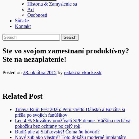
Historia & Zamyslenie sa
Art
Osobnosti
Súťaže
Kontakt
Ste vo svojom zamestnaní produktívny?
Ste na nezaplatenie!
Posted on
28. októbra 2015
by
redakcia vkocke.sk
Related Post
Trnava Rum Fest 2026: Peru stretlo Dánsko a Brazília si
prišla po svojich fanúšikov
Len 4 % Slovákov používajú SPF denne. Väčšina necháva
pokožku bez ochrany po celý rok
Budiš pije aj Slafkovský! Čo na ňu hovorí?
Nový zub ako vlastný? Toto dokážu moderné implantáty