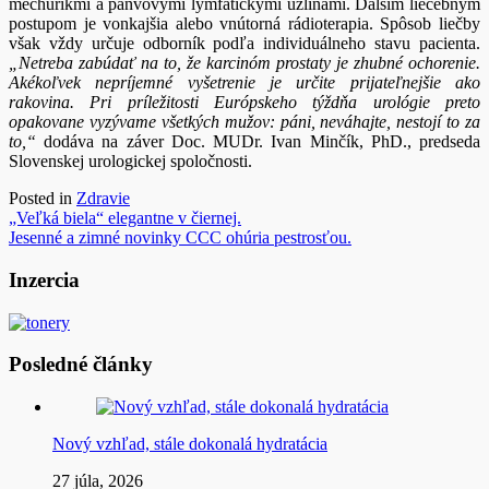
mechúrikmi a panvovými lymfatickými uzlinami. Ďalším liečebným
postupom je vonkajšia alebo vnútorná rádioterapia. Spôsob liečby
však vždy určuje odborník podľa individuálneho stavu pacienta.
„Netreba zabúdať na to, že karcinóm prostaty je zhubné ochorenie.
Akékoľvek nepríjemné vyšetrenie je určite prijateľnejšie ako
rakovina. Pri príležitosti Európskeho týždňa urológie preto
opakovane vyzývame všetkých mužov: páni, neváhajte, nestojí to za
to,“
dodáva na záver Doc. MUDr. Ivan Minčík, PhD., predseda
Slovenskej urologickej spoločnosti.
Posted in
Zdravie
Navigácia
„Veľká biela“ elegantne v čiernej.
Jesenné a zimné novinky CCC ohúria pestrosťou.
v
článku
Inzercia
Posledné články
Nový vzhľad, stále dokonalá hydratácia
27 júla, 2026