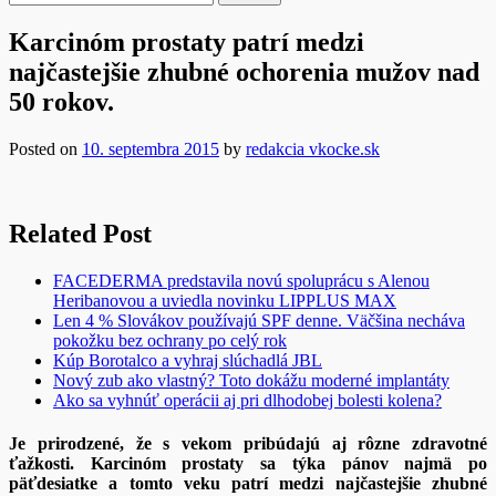
Karcinóm prostaty patrí medzi
najčastejšie zhubné ochorenia mužov nad
50 rokov.
Posted on
10. septembra 2015
by
redakcia vkocke.sk
Related Post
FACEDERMA predstavila novú spoluprácu s Alenou
Heribanovou a uviedla novinku LIPPLUS MAX
Len 4 % Slovákov používajú SPF denne. Väčšina necháva
pokožku bez ochrany po celý rok
Kúp Borotalco a vyhraj slúchadlá JBL
Nový zub ako vlastný? Toto dokážu moderné implantáty
Ako sa vyhnúť operácii aj pri dlhodobej bolesti kolena?
Je prirodzené, že s vekom pribúdajú aj rôzne zdravotné
ťažkosti. Karcinóm prostaty sa týka pánov najmä po
päťdesiatke a tomto veku patrí medzi najčastejšie zhubné