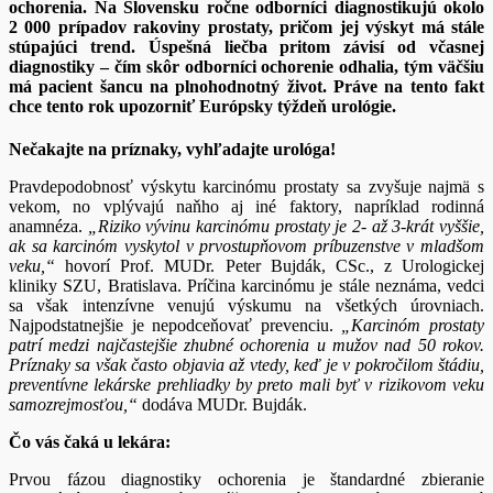
ochorenia. Na Slovensku ročne odborníci diagnostikujú okolo
2 000 prípadov rakoviny prostaty, pričom jej výskyt má stále
stúpajúci trend. Úspešná liečba pritom závisí od včasnej
diagnostiky – čím skôr odborníci ochorenie odhalia, tým väčšiu
má pacient šancu na plnohodnotný život. Práve na tento fakt
chce tento rok upozorniť Európsky týždeň urológie.
Nečakajte na príznaky, vyhľadajte urológa!
Pravdepodobnosť výskytu karcinómu prostaty sa zvyšuje najmä s
vekom, no vplývajú naňho aj iné faktory, napríklad rodinná
anamnéza.
„Riziko vývinu karcinómu prostaty je 2- až 3-krát vyššie,
ak sa karcinóm vyskytol v prvostupňovom príbuzenstve v mladšom
veku,“
hovorí Prof. MUDr. Peter Bujdák, CSc., z Urologickej
kliniky SZU, Bratislava. Príčina karcinómu je stále neznáma, vedci
sa však intenzívne venujú výskumu na všetkých úrovniach.
Najpodstatnejšie je nepodceňovať prevenciu.
„Karcinóm prostaty
patrí medzi najčastejšie zhubné ochorenia u mužov nad 50 rokov.
Príznaky sa však často objavia až vtedy, keď je v pokročilom štádiu,
preventívne lekárske prehliadky by preto mali byť v rizikovom veku
samozrejmosťou,“
dodáva MUDr. Bujdák.
Čo vás čaká u lekára:
Prvou fázou diagnostiky ochorenia je štandardné zbieranie