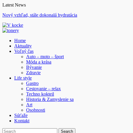
Skip
Latest News
to
Nový vzhľad, stále dokonalá hydratácia
content
Home
Aktuality
Voľný čas
Auto – moto – šport
Móda a krása
Bývanie
Zdravie
Life style
Gastro
Cestovanie – relax
Techno kokteil
Historia & Zamyslenie sa
Art
Osobnosti
Súťaže
Kontakt