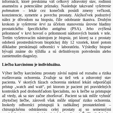
informácií, ktoré preskúma váš celkový zdravotný stav, rodinnú
anamnézu a potenciálne príznaky. Nasleduje takzvané
vyšetrenie
pohmatom
– lekár cez konečník posúdi zmeny veľkosti,
konzistencie, symetrie a povrchu prostaty. Akýkoľvek podozrivý
nález je dôvodom na biopsiu, čiže odobranie tkaniva. Druhým
krokom je
vyšetrenie krvi
za účelom stanovenia úrovne hladiny
prostatického špecifického antigénu (PSA). Jeho zvýšená
prítomnosť v krvi hovorí o prítomnosti nádorových buniek v tele.
Tretím vyšetrovacím nástrojom je
biopsia
, pri ktorej sa z prostaty
odoberá prostredníctvom bioptickej ihly 12 vzoriek, ktoré potom
dôkladne preskúmajú odborníci v laboratóriu. Výsledky biopsie
bývajú známe do týždňa a sú definitívnym potvrdením alebo
zamietnutím diagnózy.
Liečba karcinómu je individuálna.
Výber liečby karcinómu prostaty závisí najmä od rozsahu a rizika
rozširovania ochorenia. Zvažuje sa tiež vek a zdravotný stav
pacienta. V skorých fázach ochorenia niektorí lekári odporúčajú
prístup „watch and wait“, pri ktorom je pacient pri pravidelných
kontrolách pod drobnohľadom špecialistu, no k liečbe sa pristupuje
až vtedy, ak sa stav začne zhoršovať. Pacient sa tak môže vyhnúť
zbytočnej liečbe, zároveň však môže stúpnuť riziko ochorenia.
Inokedy odborníci pristupujú k radikálnej prostatektómii –
chirurgickému odstráneniu celej prostaty aj so semennými