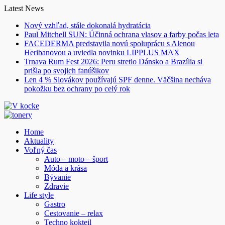
Skip
Latest News
to
Nový vzhľad, stále dokonalá hydratácia
content
Paul Mitchell SUN: Účinná ochrana vlasov a farby počas leta
FACEDERMA predstavila novú spoluprácu s Alenou
Heribanovou a uviedla novinku LIPPLUS MAX
Trnava Rum Fest 2026: Peru stretlo Dánsko a Brazília si
prišla po svojich fanúšikov
Len 4 % Slovákov používajú SPF denne. Väčšina necháva
pokožku bez ochrany po celý rok
Home
Aktuality
Voľný čas
Auto – moto – šport
Móda a krása
Bývanie
Zdravie
Life style
Gastro
Cestovanie – relax
Techno kokteil