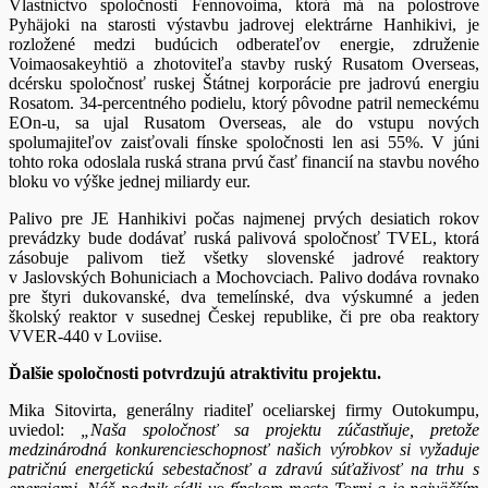
Vlastníctvo spoločnosti Fennovoima, ktorá má na polostrove
Pyhäjoki na starosti výstavbu jadrovej elektrárne Hanhikivi, je
rozložené medzi budúcich odberateľov energie, združenie
Voimaosakeyhtiö a zhotoviteľa stavby ruský Rusatom Overseas,
dcérsku spoločnosť ruskej Štátnej korporácie pre jadrovú energiu
Rosatom. 34-percentného podielu, ktorý pôvodne patril nemeckému
EOn-u, sa ujal Rusatom Overseas, ale do vstupu nových
spolumajiteľov zaisťovali fínske spoločnosti len asi 55%. V júni
tohto roka odoslala ruská strana prvú časť financií na stavbu nového
bloku vo výške jednej miliardy eur.
Palivo pre JE Hanhikivi počas najmenej prvých desiatich rokov
prevádzky bude dodávať ruská palivová spoločnosť TVEL, ktorá
zásobuje palivom tiež všetky slovenské jadrové reaktory
v Jaslovských Bohuniciach a Mochovciach. Palivo dodáva rovnako
pre štyri dukovanské, dva temelínské, dva výskumné a jeden
školský reaktor v susednej Českej republike, či pre oba reaktory
VVER-440 v Loviise.
Ďalšie spoločnosti potvrdzujú atraktivitu projektu.
Mika Sitovirta, generálny riaditeľ oceliarskej firmy Outokumpu,
uviedol:
„Naša spoločnosť sa projektu zúčastňuje, pretože
medzinárodná konkurencieschopnosť našich výrobkov si vyžaduje
patričnú energetickú sebestačnosť a zdravú súťaživosť na trhu s