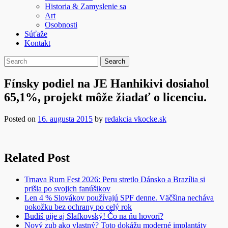
Historia & Zamyslenie sa
Art
Osobnosti
Súťaže
Kontakt
Fínsky podiel na JE Hanhikivi dosiahol
65,1%, projekt môže žiadať o licenciu.
Posted on
16. augusta 2015
by
redakcia vkocke.sk
Related Post
Trnava Rum Fest 2026: Peru stretlo Dánsko a Brazília si
prišla po svojich fanúšikov
Len 4 % Slovákov používajú SPF denne. Väčšina necháva
pokožku bez ochrany po celý rok
Budiš pije aj Slafkovský! Čo na ňu hovorí?
Nový zub ako vlastný? Toto dokážu moderné implantáty