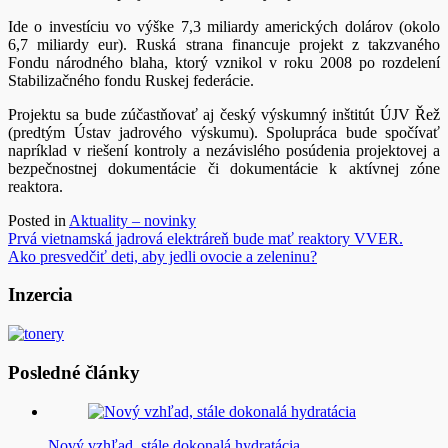
Ide o investíciu vo výške 7,3 miliardy amerických dolárov (okolo
6,7 miliardy eur). Ruská strana financuje projekt z takzvaného
Fondu národného blaha, ktorý vznikol v roku 2008 po rozdelení
Stabilizačného fondu Ruskej federácie.
Projektu sa bude zúčastňovať aj český výskumný inštitút ÚJV Řež
(predtým Ústav jadrového výskumu). Spolupráca bude spočívať
napríklad v riešení kontroly a nezávislého posúdenia projektovej a
bezpečnostnej dokumentácie či dokumentácie k aktívnej zóne
reaktora.
Posted in
Aktuality – novinky
Navigácia
Prvá vietnamská jadrová elektráreň bude mať reaktory VVER.
Ako presvedčiť deti, aby jedli ovocie a zeleninu?
v
článku
Inzercia
Posledné články
Nový vzhľad, stále dokonalá hydratácia