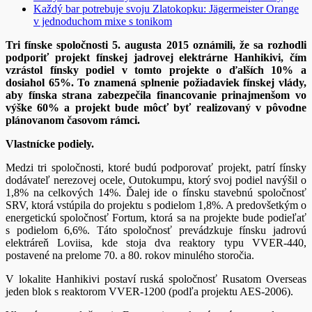
Každý bar potrebuje svoju Zlatokopku: Jägermeister Orange
v jednoduchom mixe s tonikom
Tri fínske spoločnosti 5. augusta 2015 oznámili, že sa rozhodli
podporiť projekt fínskej jadrovej elektrárne Hanhikivi, čím
vzrástol fínsky podiel v tomto projekte o ďalších 10% a
dosiahol 65%. To znamená splnenie požiadaviek fínskej vlády,
aby fínska strana zabezpečila financovanie prinajmenšom vo
výške 60% a projekt bude môcť byť realizovaný v pôvodne
plánovanom časovom rámci.
Vlastnícke podiely.
Medzi tri spoločnosti, ktoré budú podporovať projekt, patrí fínsky
dodávateľ nerezovej ocele, Outokumpu, ktorý svoj podiel navýšil o
1,8% na celkových 14%. Ďalej ide o fínsku stavebnú spoločnosť
SRV, ktorá vstúpila do projektu s podielom 1,8%. A predovšetkým o
energetickú spoločnosť Fortum, ktorá sa na projekte bude podieľať
s podielom 6,6%. Táto spoločnosť prevádzkuje fínsku jadrovú
elektráreň Loviisa, kde stoja dva reaktory typu VVER-440,
postavené na prelome 70. a 80. rokov minulého storočia.
V lokalite Hanhikivi postaví ruská spoločnosť Rusatom Overseas
jeden blok s reaktorom VVER-1200 (podľa projektu AES-2006).