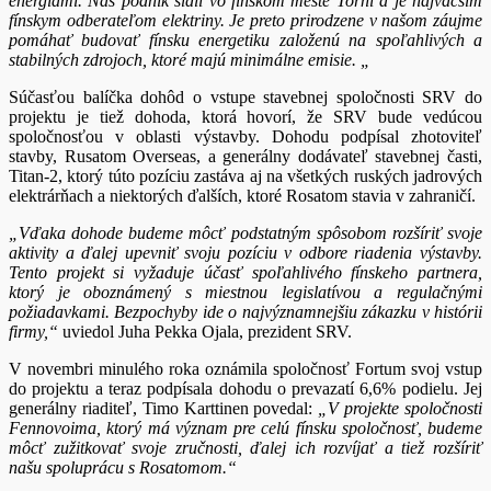
energiami. Náš podnik sídli vo fínskom meste Torni a je najväčším
fínskym odberateľom elektriny. Je preto prirodzene v našom záujme
pomáhať budovať fínsku energetiku založenú na spoľahlivých a
stabilných zdrojoch, ktoré majú minimálne emisie. „
Súčasťou balíčka dohôd o vstupe stavebnej spoločnosti SRV do
projektu je tiež dohoda, ktorá hovorí, že SRV bude vedúcou
spoločnosťou v oblasti výstavby. Dohodu podpísal zhotoviteľ
stavby, Rusatom Overseas, a generálny dodávateľ stavebnej časti,
Titan-2, ktorý túto pozíciu zastáva aj na všetkých ruských jadrových
elektrárňach a niektorých ďalších, ktoré Rosatom stavia v zahraničí.
„Vďaka dohode budeme môcť podstatným spôsobom rozšíriť svoje
aktivity a ďalej upevniť svoju pozíciu v odbore riadenia výstavby.
Tento projekt si vyžaduje účasť spoľahlivého fínskeho partnera,
ktorý je oboznámený s miestnou legislatívou a regulačnými
požiadavkami. Bezpochyby ide o najvýznamnejšiu zákazku v histórii
firmy,“
uviedol Juha Pekka Ojala, prezident SRV.
V novembri minulého roka oznámila spoločnosť Fortum svoj vstup
do projektu a teraz podpísala dohodu o prevazatí 6,6% podielu. Jej
generálny riaditeľ, Timo Karttinen povedal:
„V projekte spoločnosti
Fennovoima, ktorý má význam pre celú fínsku spoločnosť, budeme
môcť zužitkovať svoje zručnosti, ďalej ich rozvíjať a tiež rozšíriť
našu spoluprácu s Rosatomom.“