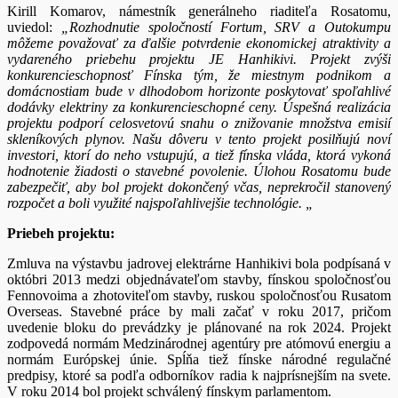
Kirill Komarov, námestník generálneho riaditeľa Rosatomu,
uviedol:
„Rozhodnutie spoločností Fortum, SRV a Outokumpu
môžeme považovať za ďalšie potvrdenie ekonomickej atraktivity a
vydareného priebehu projektu JE Hanhikivi. Projekt zvýši
konkurencieschopnosť Fínska tým, že miestnym podnikom a
domácnostiam bude v dlhodobom horizonte poskytovať spoľahlivé
dodávky elektriny za konkurencieschopné ceny. Úspešná realizácia
projektu podporí celosvetovú snahu o znižovanie množstva emisií
skleníkových plynov. Našu dôveru v tento projekt posilňujú noví
investori, ktorí do neho vstupujú, a tiež fínska vláda, ktorá vykoná
hodnotenie žiadosti o stavebné povolenie. Úlohou Rosatomu bude
zabezpečiť, aby bol projekt dokončený včas, neprekročil stanovený
rozpočet a boli využité najspoľahlivejšie technológie. „
Priebeh projektu:
Zmluva na výstavbu jadrovej elektrárne Hanhikivi bola podpísaná v
októbri 2013 medzi objednávateľom stavby, fínskou spoločnosťou
Fennovoima a zhotoviteľom stavby, ruskou spoločnosťou Rusatom
Overseas. Stavebné práce by mali začať v roku 2017, pričom
uvedenie bloku do prevádzky je plánované na rok 2024. Projekt
zodpovedá normám Medzinárodnej agentúry pre atómovú energiu a
normám Európskej únie. Spĺňa tiež fínske národné regulačné
predpisy, ktoré sa podľa odborníkov radia k najprísnejším na svete.
V roku 2014 bol projekt schválený fínskym parlamentom.